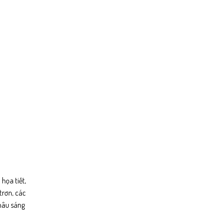
họa tiết,
trơn, các
 nâu sáng