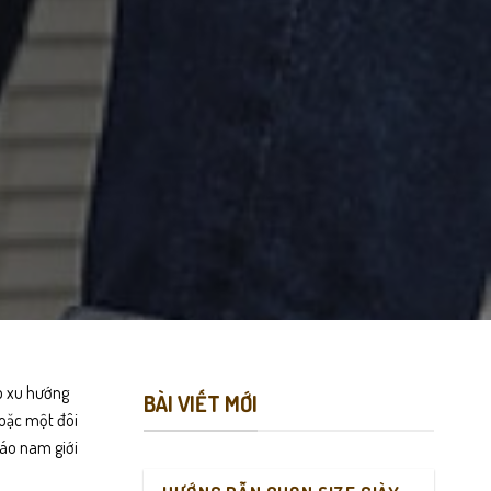
ấp xu hướng
BÀI VIẾT MỚI
hoặc một đôi
 áo nam giới