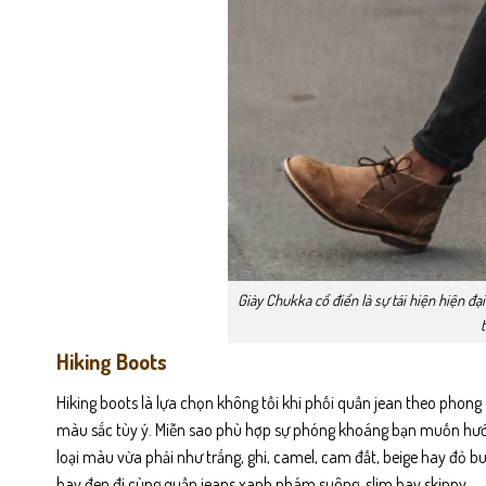
Giày Chukka cổ điển là sự tái hiện hiện đạ
Hiking Boots
Hiking boots là lựa chọn không tồi khi phối quần jean theo phon
màu sắc tùy ý. Miễn sao phù hợp sự phóng khoáng bạn muốn hướng 
loại màu vừa phải như trắng, ghi, camel, cam đất, beige hay đỏ 
hay đen đi cùng quần jeans xanh nhám suông, slim hay skinny.