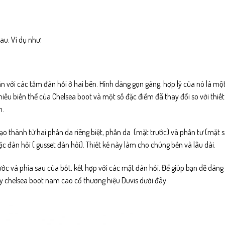
au. Ví dụ như:
 với các tấm đàn hồi ở hai bên. Hình dáng gọn gàng, hợp lý của nó là mộ
hiều biến thể của Chelsea boot và một số đặc điểm đã thay đổi so với thiế
n.
ạo thành từ hai phần da riêng biệt, phần da (mặt trước) và phần tư (mặt 
 đàn hồi ( gusset đàn hồi). Thiết kế này làm cho chúng bền và lâu dài.
ớc và phía sau của bốt, kết hợp với các mặt đàn hồi. Để giúp bạn dễ dàng 
ày
chelsea boot
nam cao cổ thương hiệu Duvis dưới đây.