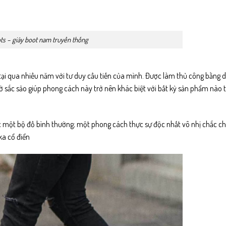
ts – giày boot nam truyền thống
n tại qua nhiều năm với tư duy cầu tiến của mình. Được làm thủ công bằng d
sắc sảo giúp phong cách này trở nên khác biệt với bất kỳ sản phẩm nào t
ặc một bộ đồ bình thường; một phong cách thực sự độc nhất vô nhị chắc ch
ka cổ điển