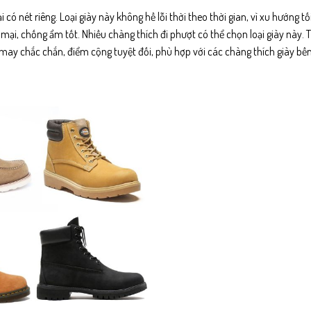
có nét riêng. Loại giày này không hề lỗi thời theo thời gian, vì xu hướng tố
ại, chống ẩm tốt. Nhiều chàng thích đi phượt có thể chọn loại giày này. 
 may chắc chắn, điểm cộng tuyệt đối, phù hợp với các chàng thích giày bền