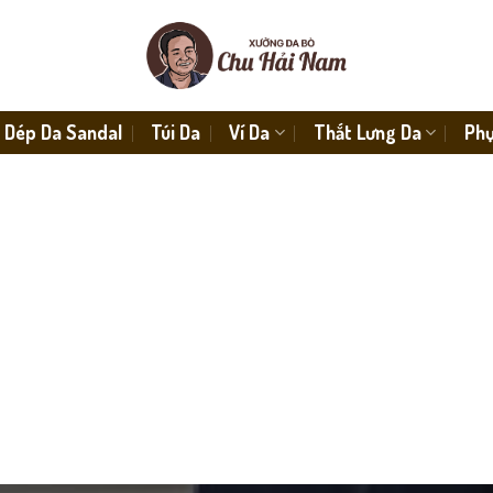
Dép Da Sandal
Túi Da
Ví Da
Thắt Lưng Da
Phụ