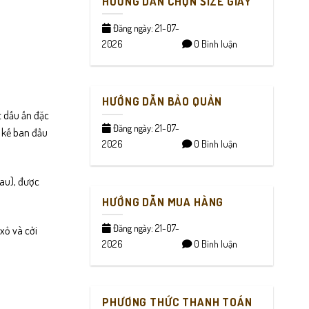
HƯỚNG DẪN CHỌN SIZE GIÀY
Đăng ngày: 21-07-
2026
0 Bình luận
HƯỚNG DẪN BẢO QUẢN
t dấu ấn đặc
Đăng ngày: 21-07-
t kế ban đầu
2026
0 Bình luận
sau), được
HƯỚNG DẪN MUA HÀNG
Đăng ngày: 21-07-
xỏ và cởi
2026
0 Bình luận
PHƯƠNG THỨC THANH TOÁN