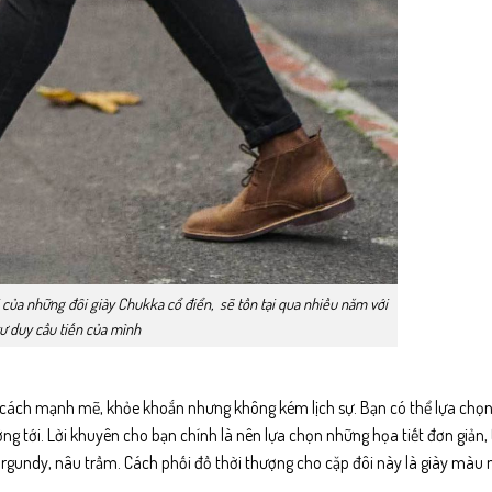
i của những đôi giày Chukka cổ điển, sẽ tồn tại qua nhiều năm với
tư duy cầu tiến của mình
g cách mạnh mẽ, khỏe khoắn nhưng không kém lịch sự. Bạn có thể lựa chọn 
tới. Lời khuyên cho bạn chính là nên lựa chọn những họa tiết đơn giản, 
burgundy, nâu trầm. Cách phối đồ thời thượng cho cặp đôi này là giày màu