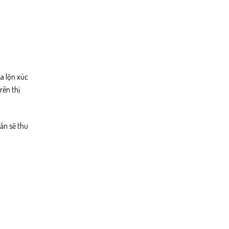
a lộn xúc
rên thị
ắn sẽ thu