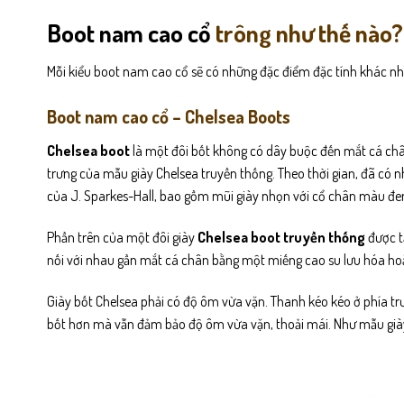
Boot nam cao cổ
trông như thế nào?
Mỗi kiểu boot nam cao cổ sẽ có những đặc điểm đặc tính khác nh
Boot nam cao cổ – Chelsea Boots
Chelsea boot
là một đôi bốt không có dây buộc đến mắt cá chân
trưng của mẫu giày Chelsea truyền thống. Theo thời gian, đã có n
của J. Sparkes-Hall, bao gồm mũi giày nhọn với cổ chân màu đe
Phần trên của một đôi giày
Chelsea boot truyền thống
được t
nối với nhau gần mắt cá chân bằng một miếng cao su lưu hóa hoặc
Giày bốt Chelsea phải có độ ôm vừa vặn. Thanh kéo kéo ở phía trư
bốt hơn mà vẫn đảm bảo độ ôm vừa vặn, thoải mái. Như mẫu gi