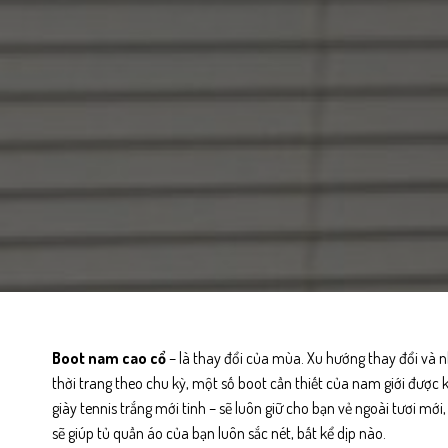
Boot nam cao cổ
– là thay đổi của mùa. Xu hướng thay đổi và n
thời trang theo chu kỳ, một số boot cần thiết của nam giới đượ
giày tennis trắng mới tinh – sẽ luôn giữ cho bạn vẻ ngoài tươi mới
sẽ giúp tủ quần áo của bạn luôn sắc nét, bất kể dịp nào.