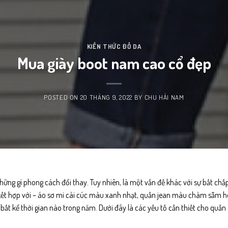
KIẾN THỨC ĐỒ DA
Mua giày boot nam cao cổ đẹp
POSTED ON
20 THÁNG 9, 2022
BY
CHU HẢI NAM
hững gì phong cách đổi thay. Tuy nhiên, là một vấn đề khác với sự bất ch
c kết hợp với – áo sơ mi cài cúc màu xanh nhạt, quần jean màu chàm sẫm 
, bất kể thời gian nào trong năm. Dưới đây là các yếu tố cần thiết cho quần