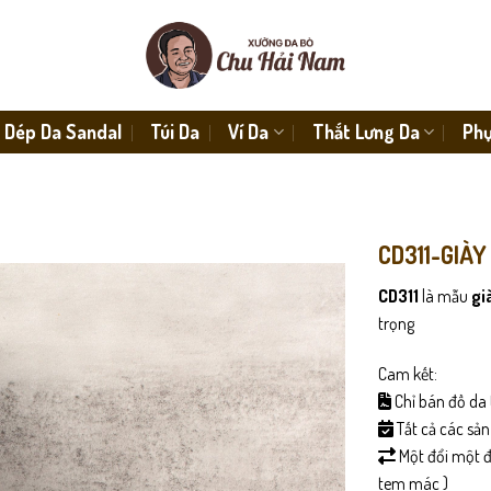
Dép Da Sandal
Túi Da
Ví Da
Thắt Lưng Da
Phụ
CD311-GIÀY
CD311
là mẫu
gi
trọng
Cam kết:
Chỉ bán đồ da 
Tất cả các sả
Một đổi một đố
tem mác )