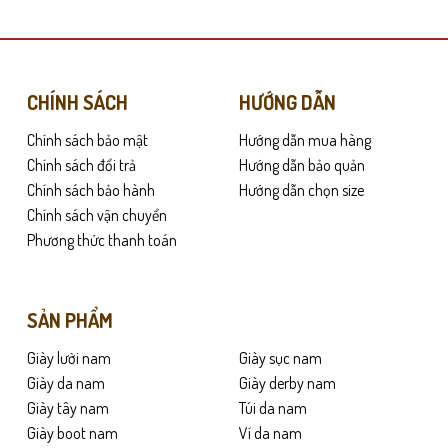
có
nhiều
biến
thể.
Các
CHÍNH SÁCH
HƯỚNG DẪN
tùy
Chính sách bảo mật
Hướng dẫn mua hàng
chọn
có
Chính sách đổi trả
Hướng dẫn bảo quản
311 dễ dàng phù hợp với nhiều độ tuổi. Dù đi làm hằng ngày hay tham dự c
thể
Chính sách bảo hành
Hướng dẫn chọn size
được
Chính sách vận chuyển
chọn
 liên tục. Độ bám tốt giúp hạn chế trơn trượt, đồng thời giảm áp lực lên b
Phương thức thanh toán
trên
trang
giày êm ái, thoáng khí, không gây bí bách dù sử dụng trong thời gian dài –
sản
SẢN PHẨM
phẩm
Giày lười nam
Giày sục nam
Giày da nam
Giày derby nam
Giày tây nam
Túi da nam
Giày boot nam
Ví da nam