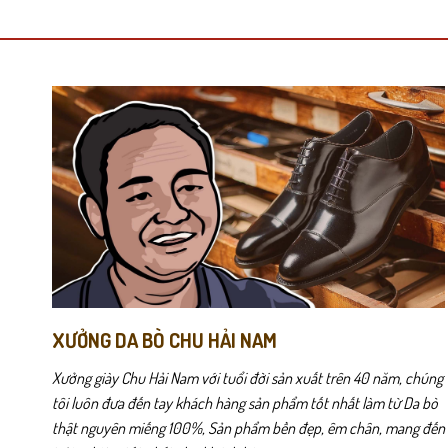
có
có
nhiều
nhiều
biến
biến
thể.
thể.
Các
Các
tùy
tùy
chọn
chọn
có
có
Thiết kế không quá cầu kỳ nhưng tinh tế ở từng đường nét giúp CD
thể
thể
chuyên nghiệp và tự tin.
được
được
chọn
chọn
Phần đế cao su nguyên khối được thiết kế tối ưu cho việc di chuyển
trên
trên
trang
trang
Khoang giày rộng vừa phải, phù hợp form chân nam giới Việt. Lót 
sản
sản
phẩm
phẩm
XƯỞNG DA BÒ CHU HẢI NAM
Xưởng giày Chu Hải Nam với tuổi đời sản xuất trên 40 năm, chúng
tôi luôn đưa đến tay khách hàng sản phẩm tốt nhất làm từ Da bò
thật nguyên miếng 100%, Sản phẩm bền đẹp, êm chân, mang đến