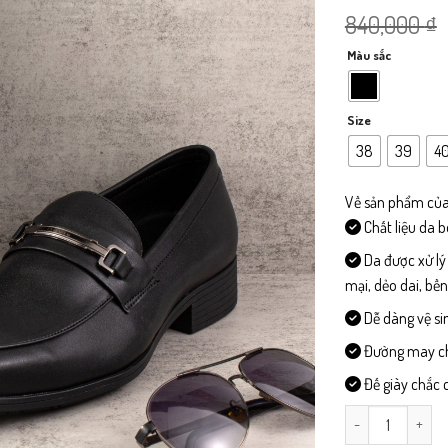
840,000
₫
Màu sắc
Size
38
39
4
Về sản phẩm của
Chất liệu da 
Da được xử lý
mại, dẻo dai, bề
Dễ dàng vệ si
Đường may chi 
Đế giày chắc c
CD311-Giày Công