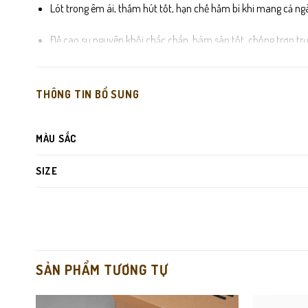
Lót trong êm ái, thấm hút tốt, hạn chế hầm bí khi mang cả ngà
Đế cao su nguyên khối chắc chắn, bám sàn tốt, chống trơn trư
Đường may sắc nét, hoàn thiện tỉ mỉ, đảm bảo độ bền cao tron
THÔNG TIN BỔ SUNG
MÀU SẮC
SIZE
SẢN PHẨM TƯƠNG TỰ