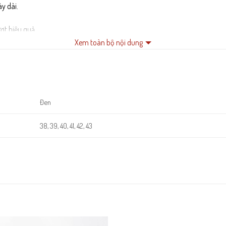
y dài.
ợt hiệu quả.
Xem toàn bộ nội dung
g quá trình sử dụng.
Đen
38, 39, 40, 41, 42, 43