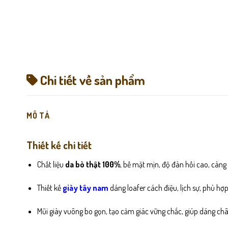
Chi tiết về sản phẩm
MÔ TẢ
Thiết kế chi tiết
Chất liệu
da bò thật 100%
, bề mặt mịn, độ đàn hồi cao, càn
Thiết kế
giày tây nam
dáng loafer cách điệu, lịch sự, phù hợp
Mũi giày vuông bo gọn, tạo cảm giác vững chắc, giúp dáng ch