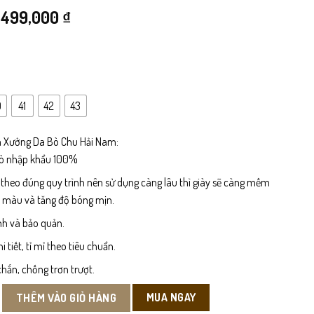
Giá
Giá
499,000
₫
gốc
hiện
là:
tại
840,000 ₫.
là:
0
41
42
43
499,000 ₫.
 Xưởng Da Bò Chu Hải Nam:
bò nhập khẩu 100%
 theo đúng quy trình nên sử dụng càng lâu thì giày sẽ càng mềm
n màu và tăng độ bóng mịn.
nh và bảo quản.
tiết, tỉ mỉ theo tiêu chuẩn.
hắn, chống trơn trượt.
 Sở Nam số lượng
MUA NGAY
THÊM VÀO GIỎ HÀNG