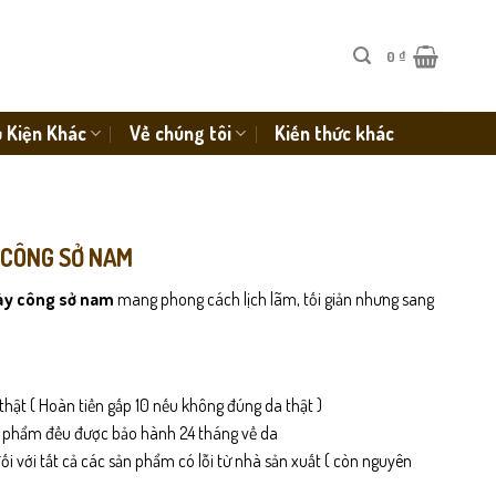
0
₫
 Kiện Khác
Về chúng tôi
Kiến thức khác
 CÔNG SỞ NAM
ày công sở nam
mang phong cách lịch lãm, tối giản nhưng sang
thật ( Hoàn tiền gấp 10 nếu không đúng da thật )
n phẩm đều được bảo hành 24 tháng về da
i với tất cả các sản phẩm có lỗi từ nhà sản xuất ( còn nguyên