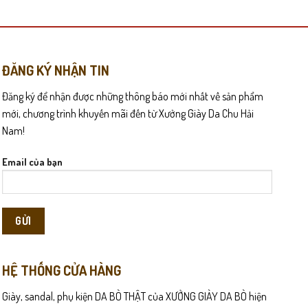
có
nhiều
biến
thể.
Các
ĐĂNG KÝ NHẬN TIN
tùy
Đăng ký để nhận được những thông báo mới nhất về sản phẩm
chọn
có
mới, chương trình khuyến mãi đến từ Xưởng Giày Da Chu Hải
ác buổi họp quan trọng, đôi giày vẫn giúp bạn giữ phong thái
thể
Nam!
được
chọn
Email của bạn
àn chân khi đứng hoặc đi lại nhiều trong ngày.
trên
trang
 đặc biệt thích hợp cho môi trường công sở.
sản
phẩm
HỆ THỐNG CỬA HÀNG
Giày, sandal, phụ kiện DA BÒ THẬT của XƯỞNG GIÀY DA BÒ hiện