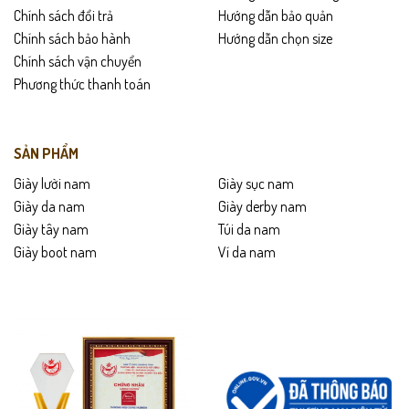
Chính sách đổi trả
Hướng dẫn bảo quản
Chính sách bảo hành
Hướng dẫn chọn size
Giao hàng toàn quốc –
được kiểm tra hàng trước khi thanh
Chính sách vận chuyển
toán
.
Phương thức thanh toán
Hỗ trợ
đổi trả trong 15 ngày
nếu không vừa size hoặc lỗi sản
xuất.
SẢN PHẨM
Hướng dẫn bảo quản
Giày lười nam
Giày sục nam
Lau sạch giày bằng khăn mềm sau khi sử dụng.
Giày da nam
Giày derby nam
Giày tây nam
Túi da nam
Tránh ngâm nước hoặc để giày ẩm ướt lâu.
Giày boot nam
Ví da nam
Bảo quản nơi khô thoáng, tránh ánh nắng trực tiếp.
Dùng xi dưỡng da định kỳ để giữ độ mềm và bóng.