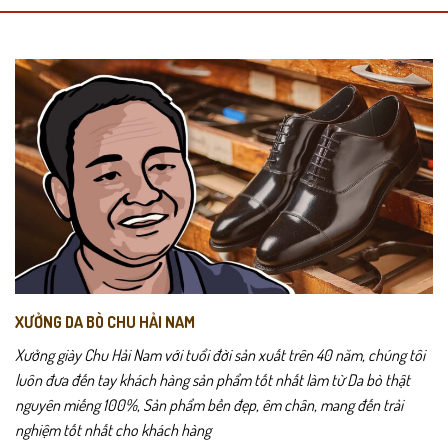
biến
thể.
Các
tùy
chọn
có
thể
được
chọn
trên
trang
Đế cao su chắc chắn giúp giảm lực tác động lên bàn chân và tăng độ
sản
bám khi di chuyển. Chelseaboot01 phù hợp cho cả môi trường công
phẩm
sở lẫn các hoạt động thường nhật.
XƯỞNG DA BÒ CHU HẢI NAM
Tone màu đen cổ điển giúp Chelsea Boot – Chelseaboot01 dễ dàng
phối với quần jeans, quần kaki hoặc trang phục công sở, tạo nên
Xưởng giày Chu Hải Nam với tuổi đời sản xuất trên 40 năm, chúng tôi
phong cách nam tính và thời thượng.
luôn đưa đến tay khách hàng sản phẩm tốt nhất làm từ Da bò thật
nguyên miếng 100%, Sản phẩm bền đẹp, êm chân, mang đến trải
Chelsea Boot – Chelseaboot01
được phát triển dành cho những
nghiệm tốt nhất cho khách hàng