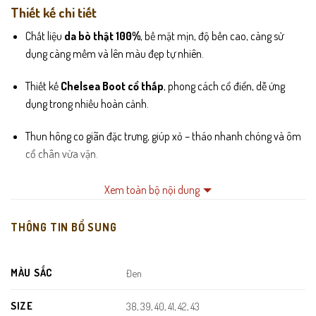
Thiết kế chi tiết
Chất liệu
da bò thật 100%
, bề mặt mịn, độ bền cao, càng sử
dụng càng mềm và lên màu đẹp tự nhiên.
Thiết kế
Chelsea Boot cổ thấp
, phong cách cổ điển, dễ ứng
dụng trong nhiều hoàn cảnh.
Thun hông co giãn đặc trưng, giúp xỏ – tháo nhanh chóng và ôm
cổ chân vừa vặn.
Mũi boot bo tròn vừa phải, tạo cảm giác gọn gàng nhưng vẫn
Xem toàn bộ nội dung
mạnh mẽ.
THÔNG TIN BỔ SUNG
Lót trong êm ái, hạn chế hầm bí, hỗ trợ mang lâu không khó chịu.
Đế cao su chắc chắn, chống trơn trượt, tăng độ bám và giảm
MÀU SẮC
Đen
chấn khi di chuyển.
SIZE
38, 39, 40, 41, 42, 43