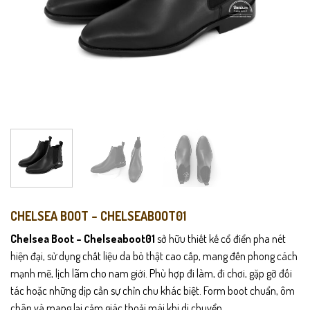
CHELSEA BOOT – CHELSEABOOT01
Chelsea Boot – Chelseaboot01
sở hữu thiết kế cổ điển pha nét
hiện đại, sử dụng chất liệu da bò thật cao cấp, mang đến phong cách
mạnh mẽ, lịch lãm cho nam giới. Phù hợp đi làm, đi chơi, gặp gỡ đối
tác hoặc những dịp cần sự chỉn chu khác biệt. Form boot chuẩn, ôm
chân và mang lại cảm giác thoải mái khi di chuyển.