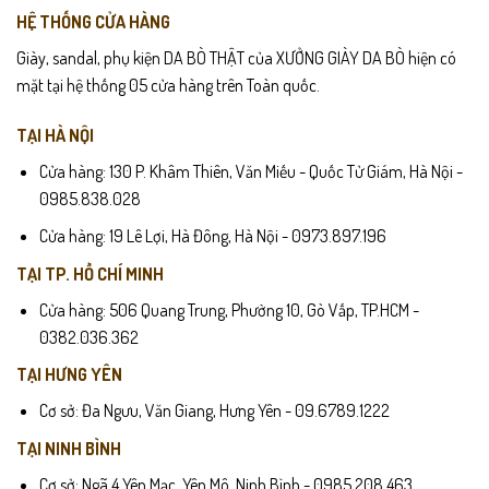
HỆ THỐNG CỬA HÀNG
Giày, sandal, phụ kiện DA BÒ THẬT của XƯỞNG GIÀY DA BÒ hiện có
mặt tại hệ thống 05 cửa hàng trên Toàn quốc.
TẠI HÀ NỘI
Cửa hàng: 130 P. Khâm Thiên, Văn Miếu - Quốc Tử Giám, Hà Nội -
0985.838.028
Cửa hàng: 19 Lê Lợi, Hà Đông, Hà Nội - 0973.897.196
TẠI TP. HỒ CHÍ MINH
Cửa hàng: 506 Quang Trung, Phường 10, Gò Vấp, TP.HCM -
0382.036.362
TẠI HƯNG YÊN
Cơ sở: Đa Ngưu, Văn Giang, Hưng Yên - 09.6789.1222
TẠI NINH BÌNH
Cơ sở: Ngã 4 Yên Mạc, Yên Mô, Ninh Bình - 0985.208.463