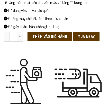
sẽ càng mềm mại, dẻo dai, bền màu và tăng độ bóng mịn.
Dễ dàng vệ sinh và bảo quản.
Đường may chi tiết, tỉ mỉ theo tiêu chuẩn.
Đế giày chắc chắn, chống trơn trượt.
Chelsea Boot - Chelseaboot01 số lượng
MUA NGAY
THÊM VÀO GIỎ HÀNG