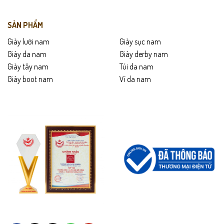
Bảo hành
24 tháng
.
SẢN PHẨM
Giao hàng toàn quốc –
được kiểm tra hàng trước khi thanh
Giày lười nam
Giày sục nam
toán
.
Giày da nam
Giày derby nam
Giày tây nam
Túi da nam
Hỗ trợ
đổi trả trong 15 ngày
nếu không vừa size hoặc lỗi sản
Giày boot nam
Ví da nam
xuất.
Hướng dẫn bảo quản
Lau sạch giày bằng khăn mềm sau khi sử dụng.
Tránh ngâm nước hoặc để giày ẩm ướt lâu.
Bảo quản nơi khô thoáng, tránh ánh nắng trực tiếp.
Dùng xi dưỡng da định kỳ để giữ độ mềm và bóng.