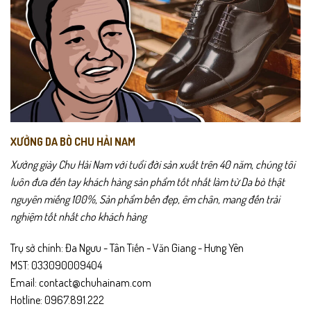
thể
thể
được
được
chọn
chọn
trên
trên
Không chỉ là một đôi giày da công sở thông thường, CX01 còn là điểm
trang
trang
nhấn tinh tế giúp hoàn thiện phong cách nam tính, trưởng thành và
sản
sản
phẩm
phẩm
chuyên nghiệp.
XƯỞNG DA BÒ CHU HẢI NAM
Xưởng giày Chu Hải Nam với tuổi đời sản xuất trên 40 năm, chúng tôi
luôn đưa đến tay khách hàng sản phẩm tốt nhất làm từ Da bò thật
nguyên miếng 100%, Sản phẩm bền đẹp, êm chân, mang đến trải
nghiệm tốt nhất cho khách hàng
Trụ sở chính: Đa Ngưu - Tân Tiến - Văn Giang - Hưng Yên
MST: 033090009404
Email: contact@chuhainam.com
Hotline: 0967.891.222