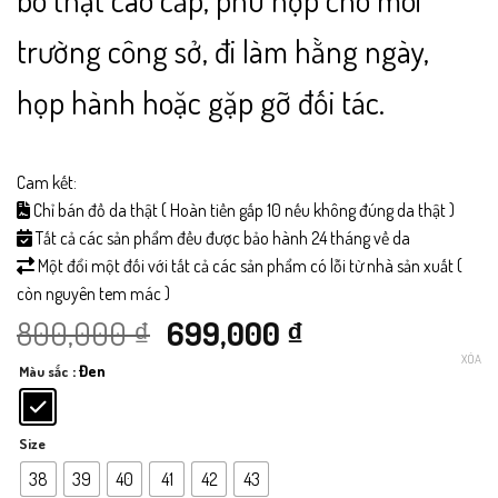
trường công sở, đi làm hằng ngày,
họp hành hoặc gặp gỡ đối tác.
Cam kết:
Chỉ bán đồ da thật ( Hoàn tiền gấp 10 nếu không đúng da thật )
Tất cả các sản phẩm đều được bảo hành 24 tháng về da
Một đổi một đối với tất cả các sản phẩm có lỗi từ nhà sản xuất (
còn nguyên tem mác )
Giá
Giá
800,000
₫
699,000
₫
XÓA
: Đen
Màu sắc
gốc
hiện
là:
tại
Size
800,000 ₫.
là:
38
39
40
41
42
43