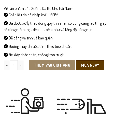
699,000 ₫.
Về sản phẩm của Xưởng Da Bò Chu Hải Nam:
Chất liệu da bò nhập khẩu 100%
Da được xử lý theo đúng quy trình nên sử dụng càng lâu thì giày
sẽ càng mềm mại, dẻo dai, bền màu và tăng độ bóng mịn.
Dễ dàng vệ sinh và bảo quản.
Đường may chi tiết, tỉ mỉ theo tiêu chuẩn.
Đế giày chắc chắn, chống trơn trượt.
CX01 - Giày Da Công Sở số lượng
MUA NGAY
THÊM VÀO GIỎ HÀNG