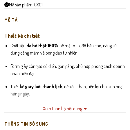
Mã sản phẩm:
CX01
MÔ TẢ
Thiết kế chi tiết
Chất liệu
da bò thật 100%
, bề mặt mịn, độ bền cao, càng sử
dụng càng mềm và bóng đẹp tự nhiên.
Form giày công sở cổ điển, gọn gàng, phù hợp phong cách doanh
nhân hiện đại.
Thiết kế
giày lười thanh lịch
, dễ xỏ – tháo, tiện lợi cho sinh hoạt
hàng ngày.
Mũi giày bo tròn vừa phải, giúp dáng giày gọn gàng, tôn form bàn
Xem toàn bộ nội dung
chân.
THÔNG TIN BỔ SUNG
Lót trong êm ái, thoáng khí, hạn chế hầm bí khi mang lâu.