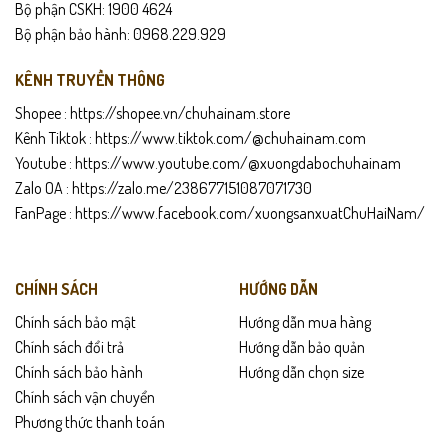
Bộ phận CSKH: 1900 4624
CX01 – Giày Da Công Sở
được phát triển dành cho những quý ông
Bộ phận bảo hành: 0968.229.929
yêu thích sự lịch lãm, tối giản nhưng vẫn đặt sự thoải mái lên hàng
đầu. Da bò thật cao cấp mang lại độ bền vượt trội, càng mang càng
KÊNH TRUYỀN THÔNG
đẹp và “fit” theo form chân. Đế cao su được thiết kế nhằm giảm
Shopee :
https://shopee.vn/chuhainam.store
chấn, chống trơn trượt và hỗ trợ di chuyển ổn định suốt ngày dài.
Kênh Tiktok :
https://www.tiktok.com/@chuhainam.com
Đây là lựa chọn hoàn hảo cho môi trường công sở, gặp đối tác, dự sự
Youtube :
https://www.youtube.com/@xuongdabochuhainam
kiện hoặc những dịp cần phong thái chuyên nghiệp.
Zalo OA :
https://zalo.me/238677151087071730
FanPage :
https://www.facebook.com/xuongsanxuatChuHaiNam/
Gợi ý sử dụng
Phù hợp đi làm, họp hành, gặp khách hàng.
CHÍNH SÁCH
HƯỚNG DẪN
Phối đẹp với vest, quần tây, quần kaki tối màu.
Chính sách bảo mật
Hướng dẫn mua hàng
Chính sách đổi trả
Hướng dẫn bảo quản
Mang cả ngày vẫn thoải mái, hạn chế mỏi chân.
Chính sách bảo hành
Hướng dẫn chọn size
Thích hợp làm quà tặng cho bố, anh, người thân.
Chính sách vận chuyển
Phương thức thanh toán
Chính sách sản phẩm