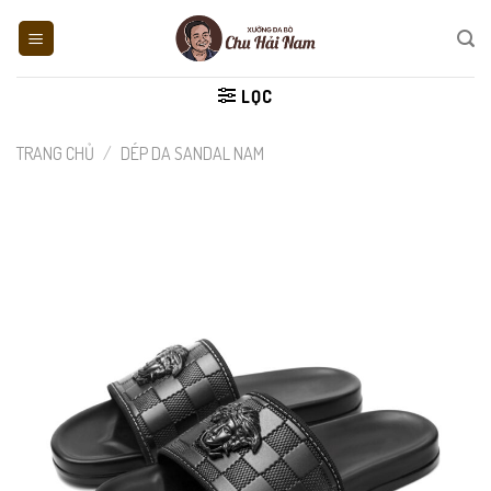
Skip
to
content
LỌC
TRANG CHỦ
/
DÉP DA SANDAL NAM