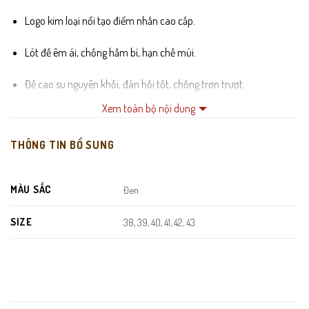
Logo kim loại nổi tạo điểm nhấn cao cấp.
Lót đế êm ái, chống hầm bí, hạn chế mùi.
Đế cao su nguyên khối, đàn hồi tốt, chống trơn trượt.
Xem toàn bộ nội dung
Trọng lượng nhẹ, mang lâu không mỏi chân.
THÔNG TIN BỔ SUNG
Đường may tinh xảo, chắc chắn và gọn gàng.
MÀU SẮC
Đen
SIZE
38, 39, 40, 41, 42, 43