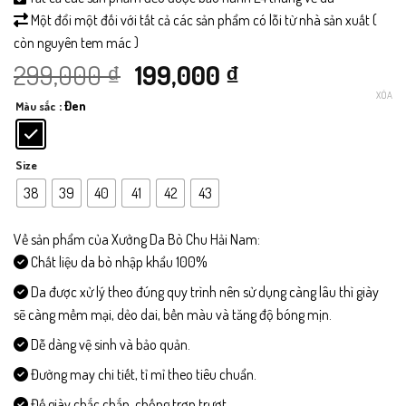
Một đổi một đối với tất cả các sản phẩm có lỗi từ nhà sản xuất (
còn nguyên tem mác )
Giá
Giá
299,000
₫
199,000
₫
XÓA
: Đen
Màu sắc
gốc
hiện
là:
tại
Size
299,000 ₫.
là:
38
39
40
41
42
43
199,000 ₫.
Về sản phẩm của Xưởng Da Bò Chu Hải Nam:
Chất liệu da bò nhập khẩu 100%
Da được xử lý theo đúng quy trình nên sử dụng càng lâu thì giày
sẽ càng mềm mại, dẻo dai, bền màu và tăng độ bóng mịn.
Dễ dàng vệ sinh và bảo quản.
Đường may chi tiết, tỉ mỉ theo tiêu chuẩn.
Đế giày chắc chắn, chống trơn trượt.