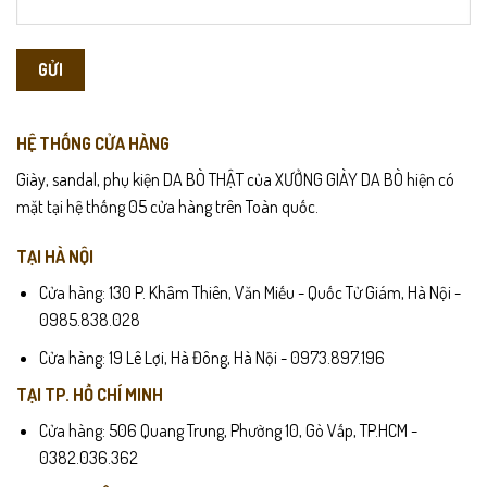
HỆ THỐNG CỬA HÀNG
Giày, sandal, phụ kiện DA BÒ THẬT của XƯỞNG GIÀY DA BÒ hiện có
mặt tại hệ thống 05 cửa hàng trên Toàn quốc.
TẠI HÀ NỘI
Cửa hàng: 130 P. Khâm Thiên, Văn Miếu - Quốc Tử Giám, Hà Nội -
0985.838.028
Cửa hàng: 19 Lê Lợi, Hà Đông, Hà Nội - 0973.897.196
TẠI TP. HỒ CHÍ MINH
Cửa hàng: 506 Quang Trung, Phường 10, Gò Vấp, TP.HCM -
0382.036.362