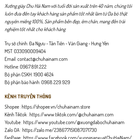
Xưởng giày Chu Hải Nam với tuổi đời sản xuất trên 40 năm, chúng tôi
Phù hợp cả đi trong nhà và ngoài trời.
luôn đưa đến tay khách hàng sản phẩm tốt nhất làm từ Da bò thật
nguyên miếng 100%, Sản phẩm bền đẹp, êm chân, mang đến trải
Chính sách sản phẩm
nghiệm tốt nhất cho khách hàng
Bảo hành 24 tháng.
Trụ sở chính: Đa Ngưu - Tân Tiến - Văn Giang - Hưng Yên
Giao hàng toàn quốc – được mở kiểm trước khi thanh toán.
MST: 033090009404
Email: contact@chuhainam.com
Đổi trả trong 15 ngày nếu sản phẩm lỗi hoặc không vừa size.
Hotline: 0967.891.222
Bộ phận CSKH: 1900 4624
Hướng dẫn bảo quản
Bộ phận bảo hành: 0968.229.929
Lau sạch bằng khăn mềm sau khi sử dụng.
KÊNH TRUYỀN THÔNG
Tránh ngâm nước lâu hoặc phơi nắng gắt.
Shopee :
https://shopee.vn/chuhainam.store
Kênh Tiktok :
https://www.tiktok.com/@chuhainam.com
Bảo quản nơi khô thoáng.
Youtube :
https://www.youtube.com/@xuongdabochuhainam
Zalo OA :
https://zalo.me/238677151087071730
Dùng xi dưỡng da định kỳ để giữ độ mềm và màu sắc.
FanPage :
https://www.facebook.com/xuongsanxuatChuHaiNam/