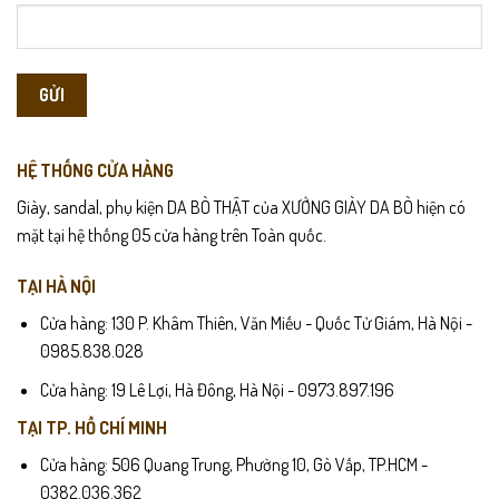
HỆ THỐNG CỬA HÀNG
Giày, sandal, phụ kiện DA BÒ THẬT của XƯỞNG GIÀY DA BÒ hiện có
mặt tại hệ thống 05 cửa hàng trên Toàn quốc.
TẠI HÀ NỘI
Cửa hàng: 130 P. Khâm Thiên, Văn Miếu - Quốc Tử Giám, Hà Nội -
0985.838.028
Cửa hàng: 19 Lê Lợi, Hà Đông, Hà Nội - 0973.897.196
TẠI TP. HỒ CHÍ MINH
Cửa hàng: 506 Quang Trung, Phường 10, Gò Vấp, TP.HCM -
0382.036.362