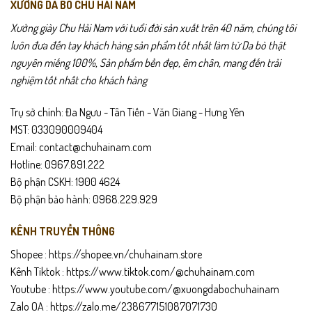
XƯỞNG DA BÒ CHU HẢI NAM
Xưởng giày Chu Hải Nam với tuổi đời sản xuất trên 40 năm, chúng tôi
luôn đưa đến tay khách hàng sản phẩm tốt nhất làm từ Da bò thật
nguyên miếng 100%, Sản phẩm bền đẹp, êm chân, mang đến trải
nghiệm tốt nhất cho khách hàng
Trụ sở chính: Đa Ngưu - Tân Tiến - Văn Giang - Hưng Yên
MST: 033090009404
Email: contact@chuhainam.com
Hotline: 0967.891.222
Bộ phận CSKH: 1900 4624
Bộ phận bảo hành: 0968.229.929
Không chỉ là dép đi lại thông thường, DEP304 còn là sự đầu tư cho sự
KÊNH TRUYỀN THÔNG
thoải mái lâu dài. Từng đường may được gia công tỉ mỉ. Da bò thật
Shopee :
https://shopee.vn/chuhainam.store
giúp đôi dép càng dùng càng mềm. Giữ form bền đẹp theo năm
Kênh Tiktok :
https://www.tiktok.com/@chuhainam.com
tháng. Phù hợp làm quà tặng cho bố, chồng, anh em. Một lựa chọn
Youtube :
https://www.youtube.com/@xuongdabochuhainam
an tâm cho người tiêu dùng kỹ tính. Mang đến sự tiện lợi mỗi ngày.
Zalo OA :
https://zalo.me/238677151087071730
DEP304 đồng hành bền bỉ trong mọi hoạt động. Dễ bảo quản, dễ vệ