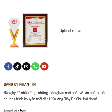
Chính sách sản phẩm
Bảo hành 24 tháng.
Giao hàng toàn quốc – được mở kiểm trước khi thanh toán.
Upload Image...
Đổi trả trong 15 ngày nếu lỗi hoặc không vừa size.
Hướng dẫn bảo quản
Lau sạch bằng khăn mềm sau khi sử dụng.
Tránh ngâm nước hoặc phơi nắng gắt.
Bảo quản nơi khô thoáng.
ĐĂNG KÝ NHẬN TIN
Dùng xi dưỡng da định kỳ để giữ màu và độ mềm.
Đăng ký để nhận được những thông báo mới nhất về sản phẩm mới,
chương trình khuyến mãi đến từ Xưởng Giày Da Chu Hải Nam!
Email của bạn