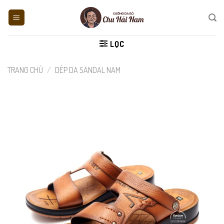
Skip
to
content
LỌC
TRANG CHỦ
/
DÉP DA SANDAL NAM