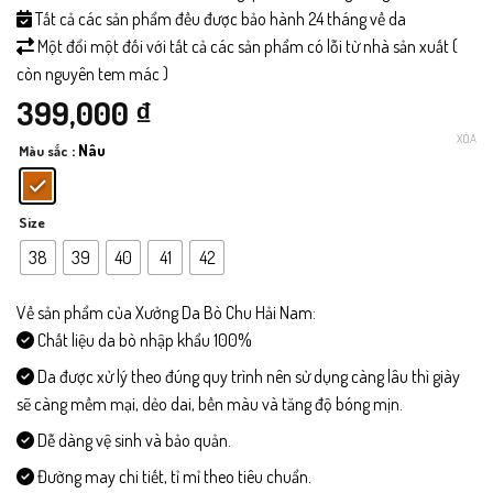
Tất cả các sản phẩm đều được bảo hành 24 tháng về da
Một đổi một đối với tất cả các sản phẩm có lỗi từ nhà sản xuất (
còn nguyên tem mác )
399,000
₫
XÓA
: Nâu
Màu sắc
Size
38
39
40
41
42
Về sản phẩm của Xưởng Da Bò Chu Hải Nam:
Chất liệu da bò nhập khẩu 100%
Da được xử lý theo đúng quy trình nên sử dụng càng lâu thì giày
sẽ càng mềm mại, dẻo dai, bền màu và tăng độ bóng mịn.
Dễ dàng vệ sinh và bảo quản.
Đường may chi tiết, tỉ mỉ theo tiêu chuẩn.