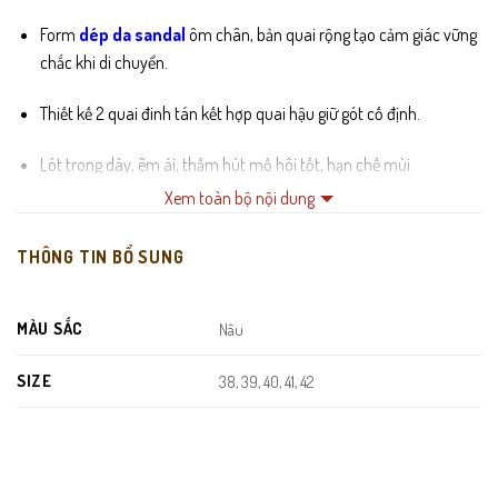
Form
dép da sanda
l
ôm chân, bản quai rộng tạo cảm giác vững
chắc khi di chuyển.
Thiết kế 2 quai đinh tán kết hợp quai hậu giữ gót cố định.
Lót trong dày, êm ái, thấm hút mồ hôi tốt, hạn chế mùi.
Xem toàn bộ nội dung
Đế cao su nguyên khối chống trơn trượt, chịu lực tốt.
THÔNG TIN BỔ SUNG
Đường may thủ công chắc chắn, độ bền cao theo thời gian.
MÀU SẮC
Nâu
SIZE
38, 39, 40, 41, 42