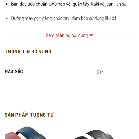
Bản dây tiêu chuẩn, phù hợp với quần tây, kaki và jean lịch sự.
Đường may gọn gàng, chắc tay, đảm bảo sử dụng lâu dài.
Kiểu dáng công sở cổ điển, không lỗi mốt.
Xem toàn bộ nội dung
Da thật bền bỉ, giữ form tốt trong quá trình sử dụng.
THÔNG TIN BỔ SUNG
Khóa kim truyền thống, lịch lãm và tiện lợi.
MÀU SẮC
Đen
Phù hợp phong cách
thắt lưng nam công sở
Lựa chọn tiêu biểu của dòng
thắt lưng nam khóa kim
SẢN PHẨM TƯƠNG TỰ