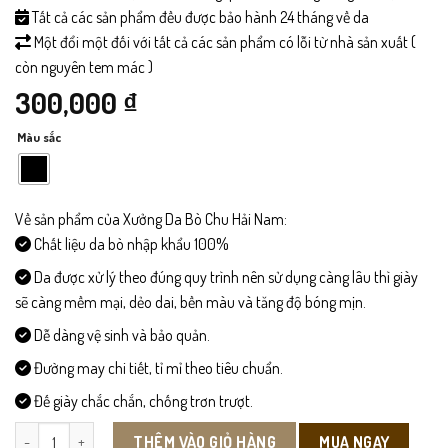
Tất cả các sản phẩm đều được bảo hành 24 tháng về da
Một đổi một đối với tất cả các sản phẩm có lỗi từ nhà sản xuất (
còn nguyên tem mác )
300,000
₫
Màu sắc
Về sản phẩm của Xưởng Da Bò Chu Hải Nam:
Chất liệu da bò nhập khẩu 100%
Da được xử lý theo đúng quy trình nên sử dụng càng lâu thì giày
sẽ càng mềm mại, dẻo dai, bền màu và tăng độ bóng mịn.
Dễ dàng vệ sinh và bảo quản.
Đường may chi tiết, tỉ mỉ theo tiêu chuẩn.
Đế giày chắc chắn, chống trơn trượt.
DL06 - Dây Lưng số lượng
MUA NGAY
THÊM VÀO GIỎ HÀNG