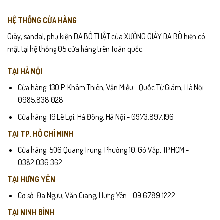
HỆ THỐNG CỬA HÀNG
Giày, sandal, phụ kiện DA BÒ THẬT của XƯỞNG GIÀY DA BÒ hiện có
mặt tại hệ thống 05 cửa hàng trên Toàn quốc.
TẠI HÀ NỘI
Cửa hàng: 130 P. Khâm Thiên, Văn Miếu - Quốc Tử Giám, Hà Nội -
0985.838.028
Cửa hàng: 19 Lê Lợi, Hà Đông, Hà Nội - 0973.897.196
TẠI TP. HỒ CHÍ MINH
Cửa hàng: 506 Quang Trung, Phường 10, Gò Vấp, TP.HCM -
0382.036.362
TẠI HƯNG YÊN
Cơ sở: Đa Ngưu, Văn Giang, Hưng Yên - 09.6789.1222
TẠI NINH BÌNH