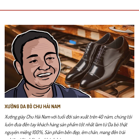
Thích hợp làm quà tặng cho người thân.
Chính sách sản phẩm
Bảo hành
24 tháng
.
Giao hàng toàn quốc –
được kiểm tra hàng trước khi thanh
toán
.
Hỗ trợ
đổi trả trong 15 ngày
nếu lỗi sản xuất.
Hướng dẫn bảo quản
Tránh tiếp xúc nước trong thời gian dài.
Lau sạch bằng khăn mềm khi bám bụi.
XƯỞNG DA BÒ CHU HẢI NAM
Xưởng giày Chu Hải Nam với tuổi đời sản xuất trên 40 năm, chúng tôi
Bảo quản nơi khô thoáng, tránh ẩm.
luôn đưa đến tay khách hàng sản phẩm tốt nhất làm từ Da bò thật
nguyên miếng 100%, Sản phẩm bền đẹp, êm chân, mang đến trải
Không gập cong mạnh để giữ form dây.