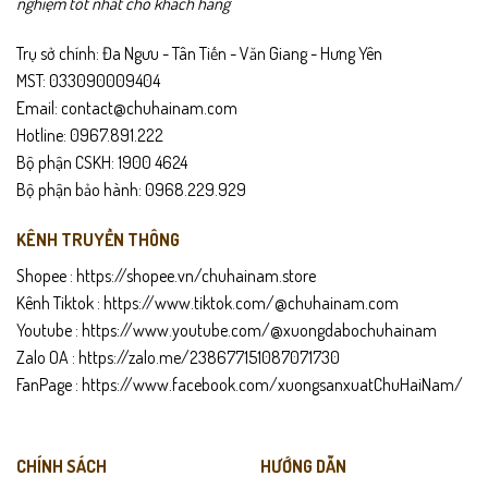
nghiệm tốt nhất cho khách hàng
Trụ sở chính: Đa Ngưu - Tân Tiến - Văn Giang - Hưng Yên
MST: 033090009404
Email: contact@chuhainam.com
Hotline: 0967.891.222
Bộ phận CSKH: 1900 4624
Bộ phận bảo hành: 0968.229.929
KÊNH TRUYỀN THÔNG
Shopee :
https://shopee.vn/chuhainam.store
Kênh Tiktok :
https://www.tiktok.com/@chuhainam.com
Youtube :
https://www.youtube.com/@xuongdabochuhainam
Zalo OA :
https://zalo.me/238677151087071730
FanPage :
https://www.facebook.com/xuongsanxuatChuHaiNam/
CHÍNH SÁCH
HƯỚNG DẪN