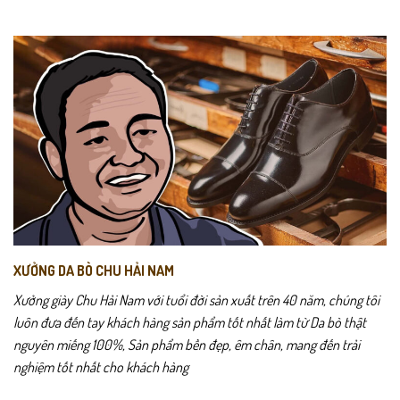
thể.
Các
tùy
chọn
có
thể
được
chọn
trên
trang
sản
phẩm
XƯỞNG DA BÒ CHU HẢI NAM
Xưởng giày Chu Hải Nam với tuổi đời sản xuất trên 40 năm, chúng tôi
luôn đưa đến tay khách hàng sản phẩm tốt nhất làm từ Da bò thật
nguyên miếng 100%, Sản phẩm bền đẹp, êm chân, mang đến trải
nghiệm tốt nhất cho khách hàng