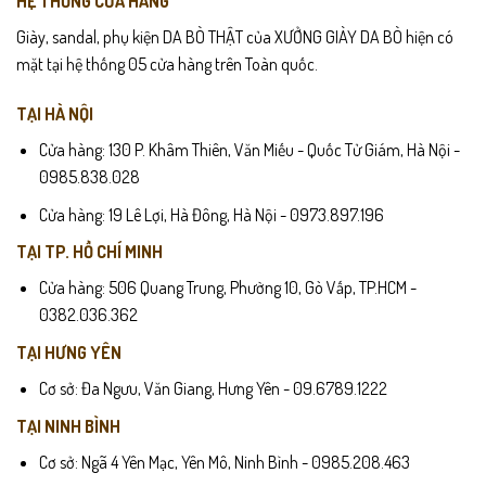
HỆ THỐNG CỬA HÀNG
Giày, sandal, phụ kiện DA BÒ THẬT của XƯỞNG GIÀY DA BÒ hiện có
mặt tại hệ thống 05 cửa hàng trên Toàn quốc.
TẠI HÀ NỘI
Cửa hàng: 130 P. Khâm Thiên, Văn Miếu - Quốc Tử Giám, Hà Nội -
0985.838.028
Cửa hàng: 19 Lê Lợi, Hà Đông, Hà Nội - 0973.897.196
TẠI TP. HỒ CHÍ MINH
Cửa hàng: 506 Quang Trung, Phường 10, Gò Vấp, TP.HCM -
0382.036.362
TẠI HƯNG YÊN
Cơ sở: Đa Ngưu, Văn Giang, Hưng Yên - 09.6789.1222
TẠI NINH BÌNH
Cơ sở: Ngã 4 Yên Mạc, Yên Mô, Ninh Bình - 0985.208.463