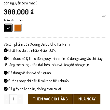
còn nguyên tem mác )
300,000
₫
XÓA
: Đen
Màu sắc
Về sản phẩm của Xưởng Da Bò Chu Hải Nam:
Chất liệu da bò nhập khẩu 100%
Da được xử lý theo đúng quy trình nên sử dụng càng lâu thì giày
sẽ càng mềm mại, dẻo dai, bền màu và tăng độ bóng mịn.
Dễ dàng vệ sinh và bảo quản.
Đường may chi tiết, tỉ mỉ theo tiêu chuẩn.
Đế giày chắc chắn, chống trơn trượt.
DL515-Dây Lưng số lượng
MUA NGAY
THÊM VÀO GIỎ HÀNG