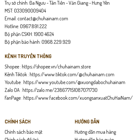
Trụ sở chính: Đa Ngưu - Tân Tiến - Văn Giang - Hưng Yên
MST: 033090009404
Email: contact@chuhainam.com
Hotline: 0967.891.222
Bộ phận CSKH: 1900 4624
Bộ phận bảo hành: 0968.229.929
KÊNH TRUYỀN THÔNG
Shopee :
https://shopee.vn/chuhainam.store
Kênh Tiktok :
https://www.tiktok.com/@chuhainam.com
Youtube :
https://www.youtube.com/@xuongdabochuhainam
Zalo OA :
https://zalo.me/238677151087071730
FanPage :
https://www.facebook.com/xuongsanxuatChuHaiNam/
CHÍNH SÁCH
HƯỚNG DẪN
Chính sách bảo mật
Hướng dẫn mua hàng
Chính sách đổi trả
Hướng dẫn bảo quản