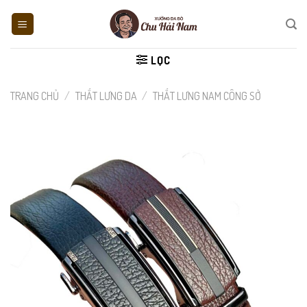
Skip
to
content
LỌC
TRANG CHỦ
/
THẮT LƯNG DA
/
THẮT LƯNG NAM CÔNG SỞ