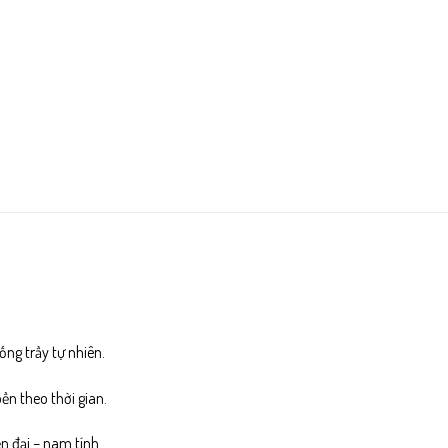
ng trầy tự nhiên.
n theo thời gian.
n đại – nam tính.