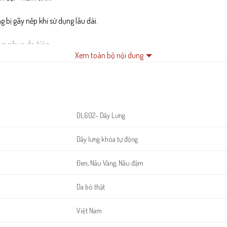
g bị gãy nếp khi sử dụng lâu dài.
ng phục dạ tiệc
.
Xem toàn bộ nội dung
DL602- Dây Lưng
Dây lưng khóa tự động
Đen, Nâu Vàng, Nâu đậm
Da bò thật
Việt Nam