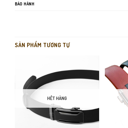
BẢO HÀNH
SẢN PHẨM TƯƠNG TỰ
Da bò thật
mềm – bền – càng dùng càng bóng đẹp.
Khóa tự động thông minh
, thao tác cực nhanh và mượt.
Vân da sâu – rõ nét
tạo cảm giác cao cấp ngay từ ánh nhìn đ
HẾT HÀNG
Đường may chắc chắn, tinh gọn, tăng tuổi thọ dây lưng.
Phù hợp mọi độ tuổi và mọi kiểu trang phục.