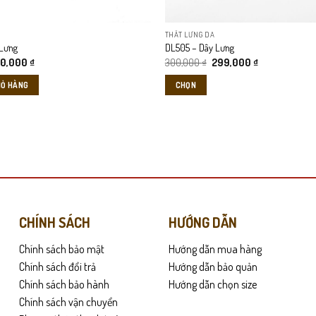
chọn
trên
THẮT LƯNG DA
trang
Lưng
DL505 – Dây Lưng
sản
á
Giá
Giá
Giá
50,000
₫
300,000
₫
299,000
₫
ừa nam tính, vừa tạo chiều sâu cho tổng thể. Bề mặt dây lưng mang sắc n
phẩm
c
hiện
gốc
hiện
tại
là:
tại
IỎ HÀNG
CHỌN
0,000 ₫.
là:
300,000 ₫.
là:
250,000 ₫.
299,000 ₫.
Sản
mảng phủ chống trầy. Khi lên form với quần tây hoặc jeans, dây lưng mang l
phẩm
này
có
nhiều
biến
thể.
Các
CHÍNH SÁCH
HƯỚNG DẪN
tùy
Chính sách bảo mật
Hướng dẫn mua hàng
chọn
có
Chính sách đổi trả
Hướng dẫn bảo quản
thể
Chính sách bảo hành
Hướng dẫn chọn size
được
Chính sách vận chuyển
chọn