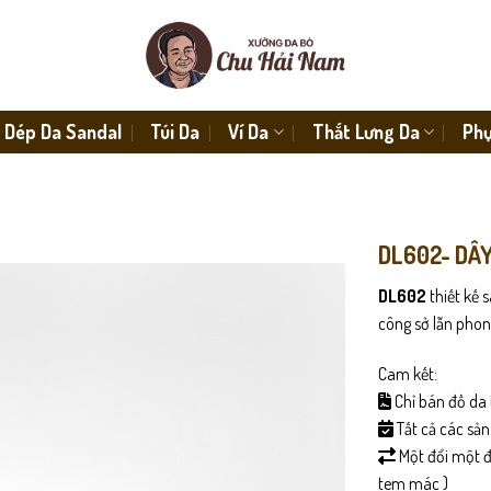
Dép Da Sandal
Túi Da
Ví Da
Thắt Lưng Da
Phụ
DL602- DÂ
DL602
thiết kế 
công sở lẫn phon
Cam kết:
Chỉ bán đồ da 
Tất cả các sả
Một đổi một đố
tem mác )