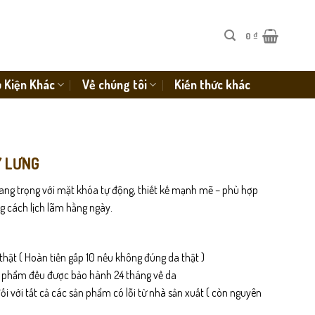
0
₫
 Kiện Khác
Về chúng tôi
Kiến thức khác
Y LƯNG
sang trọng với mặt khóa tự động, thiết kế mạnh mẽ – phù hợp
g cách lịch lãm hằng ngày.
thật ( Hoàn tiền gấp 10 nếu không đúng da thật )
n phẩm đều được bảo hành 24 tháng về da
i với tất cả các sản phẩm có lỗi từ nhà sản xuất ( còn nguyên