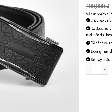
499,000
₫
Về sản phẩm của
Chất liệu da 
Da được xử lý
mại, dẻo dai, bề
Dễ dàng vệ si
Đường may chi 
Đế giày chắc c
DL602- Dây Lưng