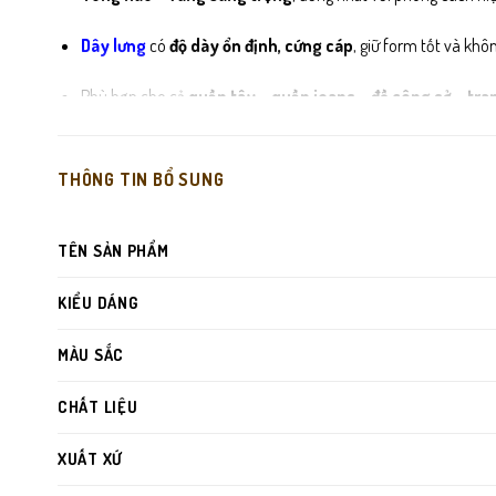
Dây lưng
có
độ dày ổn định, cứng cáp
, giữ form tốt và khôn
Phù hợp cho cả
quần tây – quần jeans – đồ công sở – tra
THÔNG TIN BỔ SUNG
TÊN SẢN PHẨM
KIỂU DÁNG
MÀU SẮC
CHẤT LIỆU
XUẤT XỨ