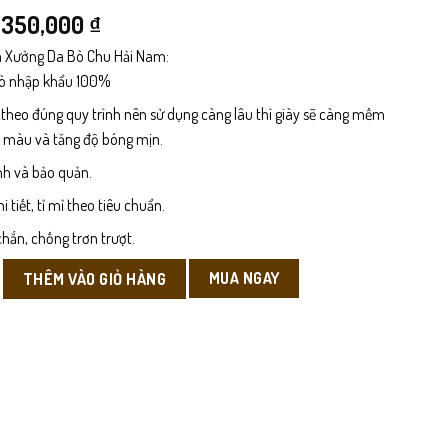
Giá
Giá
350,000
₫
 Xưởng Da Bò Chu Hải Nam:
gốc
hiện
bò nhập khẩu 100%
là:
tại
 theo đúng quy trình nên sử dụng càng lâu thì giày sẽ càng mềm
499,000 ₫.
là:
n màu và tăng độ bóng mịn.
350,000 ₫.
nh và bảo quản.
tiết, tỉ mỉ theo tiêu chuẩn.
hắn, chống trơn trượt.
 số lượng
MUA NGAY
THÊM VÀO GIỎ HÀNG