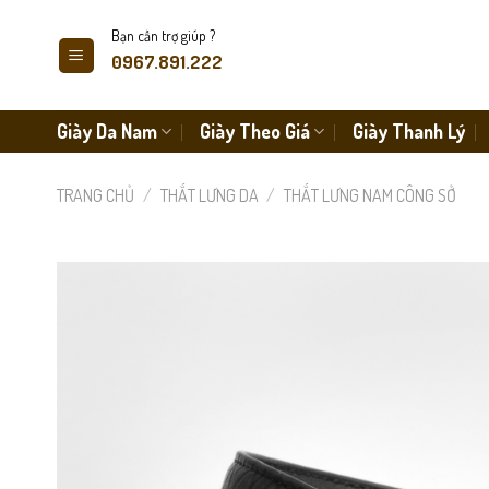
Skip
Bạn cần trợ giúp ?
to
0967.891.222
content
Giày Da Nam
Giày Theo Giá
Giày Thanh Lý
TRANG CHỦ
/
THẮT LƯNG DA
/
THẮT LƯNG NAM CÔNG SỞ