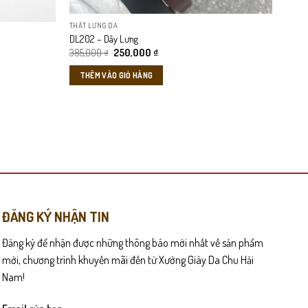
chọn
trên
THẮT LƯNG DA
trang
DL202 – Dây Lưng
sản
Giá
Giá
385,000
₫
250,000
₫
gốc
hiện
âu trầm sang trọng, phù hợp với phong cách lịch lãm lẫn phong
phẩm
là:
tại
THÊM VÀO GIỎ HÀNG
385,000 ₫.
là:
250,000 ₫.
ại cảm giác “gọn – sang – sạch”, nâng tổng thể outfit lên một
ĐĂNG KÝ NHẬN TIN
Đăng ký để nhận được những thông báo mới nhất về sản phẩm
mới, chương trình khuyến mãi đến từ Xưởng Giày Da Chu Hải
Nam!
Email của bạn