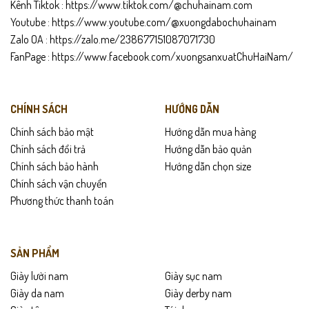
Kênh Tiktok :
https://www.tiktok.com/@chuhainam.com
Giao hàng toàn quốc – được kiểm tra hàng trước khi thanh toán.
Youtube :
https://www.youtube.com/@xuongdabochuhainam
Zalo OA :
https://zalo.me/238677151087071730
Hỗ trợ đổi trả trong
15 ngày
nếu không vừa size hoặc lỗi sản xuất.
FanPage :
https://www.facebook.com/xuongsanxuatChuHaiNam/
Hướng dẫn bảo quản
Lau sạch bụi bẩn bằng khăn ẩm sau mỗi lần sử dụng.
CHÍNH SÁCH
HƯỚNG DẪN
Tránh tiếp xúc trực tiếp với hóa chất mạnh hoặc ngâm nước quá
Chính sách bảo mật
Hướng dẫn mua hàng
lâu.
Chính sách đổi trả
Hướng dẫn bảo quản
Chính sách bảo hành
Hướng dẫn chọn size
Để giày ở nơi khô ráo, thoáng mát, dùng shoe tree hoặc giấy báo
Chính sách vận chuyển
để giữ phom.
Phương thức thanh toán
Nên đánh xi dưỡng định kỳ để duy trì độ ẩm và độ bóng cho da
bò.
SẢN PHẨM
Giày lười nam
Giày sục nam
Giày da nam
Giày derby nam