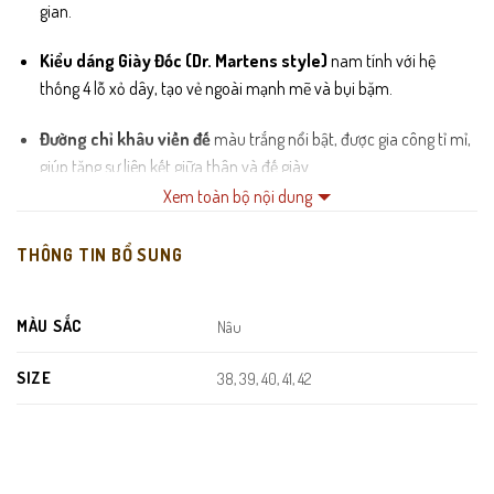
gian.
Kiểu dáng Giày Đốc (Dr. Martens style)
nam tính với hệ
thống 4 lỗ xỏ dây, tạo vẻ ngoài mạnh mẽ và bụi bặm.
Đường chỉ khâu viền đế
màu trắng nổi bật, được gia công tỉ mỉ,
giúp tăng sự liên kết giữa thân và đế giày.
Xem toàn bộ nội dung
Mũi giày bo tròn
đặc trưng của dòng giày đốc, tạo không gian
thoải mái cho các đầu ngón chân.
THÔNG TIN BỔ SUNG
Lót trong êm ái
, có khả năng thấm hút mồ hôi, mang lại cảm
giác dễ chịu khi sử dụng liên tục.
MÀU SẮC
Nâu
Đế cao su đúc nguyên khối
dày dặn, thiết kế rãnh sâu chống
SIZE
38, 39, 40, 41, 42
trơn trượt và có khả năng chịu mài mòn cực tốt.