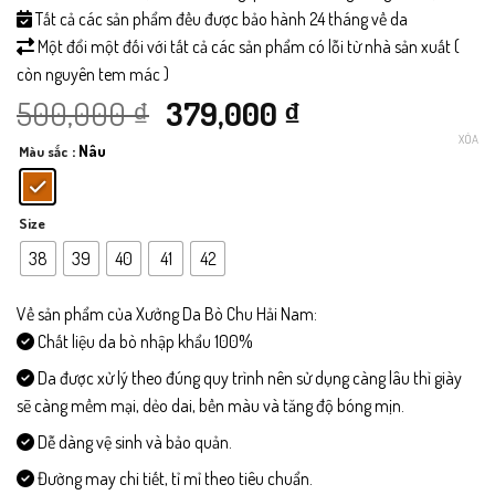
Tất cả các sản phẩm đều được bảo hành 24 tháng về da
Một đổi một đối với tất cả các sản phẩm có lỗi từ nhà sản xuất (
còn nguyên tem mác )
Giá
Giá
500,000
₫
379,000
₫
XÓA
: Nâu
Màu sắc
gốc
hiện
là:
tại
Size
500,000 ₫.
là:
38
39
40
41
42
379,000 ₫.
Về sản phẩm của Xưởng Da Bò Chu Hải Nam:
Chất liệu da bò nhập khẩu 100%
Da được xử lý theo đúng quy trình nên sử dụng càng lâu thì giày
sẽ càng mềm mại, dẻo dai, bền màu và tăng độ bóng mịn.
Dễ dàng vệ sinh và bảo quản.
Đường may chi tiết, tỉ mỉ theo tiêu chuẩn.