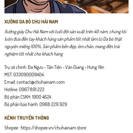
phẩm
phẩm
ngừa mùi hôi và luôn giữ được diện mạo cao cấp. Với DOC01, bạn
không chỉ mua một đôi giày, mà là đầu tư cho một phong cách sống
bền vững và bản lĩnh.
XƯỞNG DA BÒ CHU HẢI NAM
Xưởng giày Chu Hải Nam với tuổi đời sản xuất trên 40 năm, chúng tôi
Gợi ý sử dụng
luôn đưa đến tay khách hàng sản phẩm tốt nhất làm từ Da bò thật
Phù hợp đi làm hàng ngày, đi chơi, du lịch hoặc dã ngoại.
nguyên miếng 100%, Sản phẩm bền đẹp, êm chân, mang đến trải
nghiệm tốt nhất cho khách hàng
Phối đẹp nhất với quần Jean, quần Kaki ống đứng hoặc quần túi
hộp.
Trụ sở chính: Đa Ngưu - Tân Tiến - Văn Giang - Hưng Yên
MST: 033090009404
Cực kỳ thoải mái khi phải đứng hoặc đi bộ nhiều giờ liền.
Email: contact@chuhainam.com
Hotline: 0967.891.222
Món quà ý nghĩa cho bạn trai, người thân yêu thích phong cách
Bộ phận CSKH: 1900 4624
năng động.
Bộ phận bảo hành: 0968.229.929
Chính sách sản phẩm
KÊNH TRUYỀN THÔNG
Bảo hành
24 tháng
.
Shopee :
https://shopee.vn/chuhainam.store