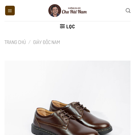
Skip
to
content
LỌC
TRANG CHỦ
/
GIÀY ĐỐC NAM