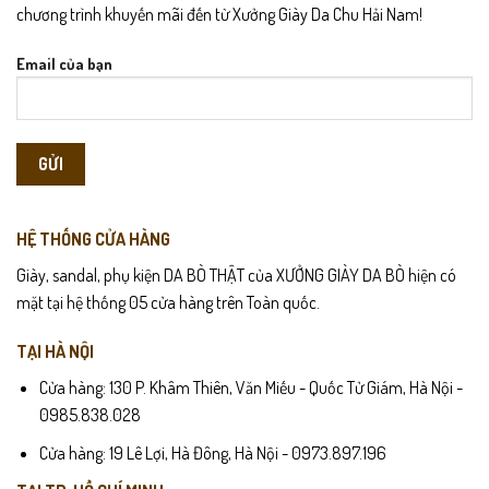
chương trình khuyến mãi đến từ Xưởng Giày Da Chu Hải Nam!
Email của bạn
HỆ THỐNG CỬA HÀNG
Giày, sandal, phụ kiện DA BÒ THẬT của XƯỞNG GIÀY DA BÒ hiện có
mặt tại hệ thống 05 cửa hàng trên Toàn quốc.
TẠI HÀ NỘI
Cửa hàng: 130 P. Khâm Thiên, Văn Miếu - Quốc Tử Giám, Hà Nội -
0985.838.028
Cửa hàng: 19 Lê Lợi, Hà Đông, Hà Nội - 0973.897.196