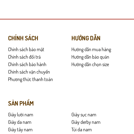
này
có
nhiều
biến
thể.
Các
CHÍNH SÁCH
HƯỚNG DẪN
tùy
Chính sách bảo mật
Hướng dẫn mua hàng
chọn
có
Chính sách đổi trả
Hướng dẫn bảo quản
thể
Chính sách bảo hành
Hướng dẫn chọn size
i các đường chỉ khâu lộ rõ rệt. Cách thiết kế này không chỉ gia tăng tuổi
được
Chính sách vận chuyển
chọn
Phương thức thanh toán
trên
ó thể kết hợp cùng quần Jeans, quần Kaki hay thậm chí là quần Tây để tạo
trang
sản
SẢN PHẨM
phẩm
Giày lười nam
Giày sục nam
Giày da nam
Giày derby nam
Giày tây nam
Túi da nam