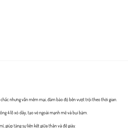
 chắc nhưng vẫn mềm mại, đảm bảo độ bền vượt trội theo thời gian.
ống 4 lỗ xỏ dây, tạo vẻ ngoài mạnh mẽ và bụi bặm.
ỉ, giúp tăng sự liên kết giữa thân và đế giày.