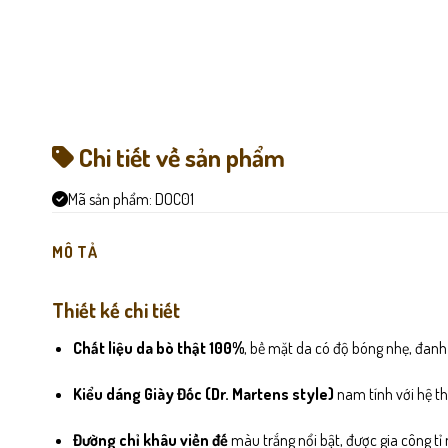
Chi tiết về sản phẩm
Mã sản phẩm:
DOC01
MÔ TẢ
Thiết kế chi tiết
Chất liệu da bò thật 100%
, bề mặt da có độ bóng nhẹ, đanh
Kiểu dáng Giày Đốc (Dr. Martens style)
nam tính với hệ th
Đường chỉ khâu viền đế
màu trắng nổi bật, được gia công tỉ m