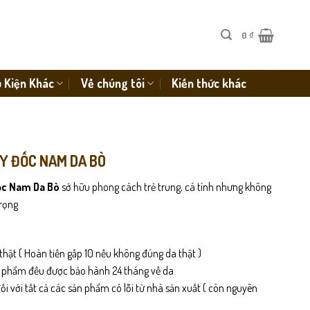
0
₫
 Kiện Khác
Về chúng tôi
Kiến thức khác
ÀY ĐỐC NAM DA BÒ
ốc Nam Da Bò
sở hữu phong cách trẻ trung, cá tính nhưng không
rọng
thật ( Hoàn tiền gấp 10 nếu không đúng da thật )
n phẩm đều được bảo hành 24 tháng về da
i với tất cả các sản phẩm có lỗi từ nhà sản xuất ( còn nguyên