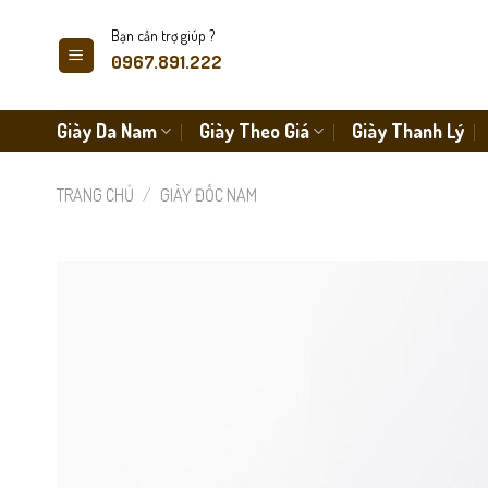
Skip
Bạn cần trợ giúp ?
to
0967.891.222
content
Giày Da Nam
Giày Theo Giá
Giày Thanh Lý
TRANG CHỦ
/
GIÀY ĐỐC NAM