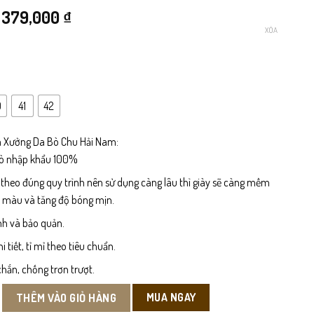
Giá
Giá
379,000
₫
XÓA
gốc
hiện
là:
tại
500,000 ₫.
là:
0
41
42
379,000 ₫.
 Xưởng Da Bò Chu Hải Nam:
bò nhập khẩu 100%
 theo đúng quy trình nên sử dụng càng lâu thì giày sẽ càng mềm
n màu và tăng độ bóng mịn.
nh và bảo quản.
tiết, tỉ mỉ theo tiêu chuẩn.
hắn, chống trơn trượt.
c Nam Da Bò số lượng
MUA NGAY
THÊM VÀO GIỎ HÀNG