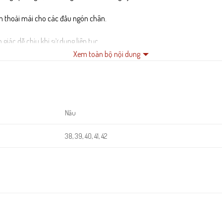
an thoải mái cho các đầu ngón chân.
giác dễ chịu khi sử dụng liên tục.
Xem toàn bộ nội dung
g trơn trượt và có khả năng chịu mài mòn cực tốt.
Nâu
38, 39, 40, 41, 42