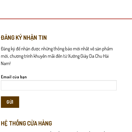
này
có
nhiều
biến
thể.
Các
ĐĂNG KÝ NHẬN TIN
tùy
Đăng ký để nhận được những thông báo mới nhất về sản phẩm
chọn
có
mới, chương trình khuyến mãi đến từ Xưởng Giày Da Chu Hải
thể
Nam!
 thọ cho đôi giày mà còn mang lại khả năng chống trơn trượt tuyệt
được
chọn
Email của bạn
trên
 nên những set đồ từ bụi bặm đến lịch sự, trẻ trung. Đây là món
trang
sản
phẩm
HỆ THỐNG CỬA HÀNG