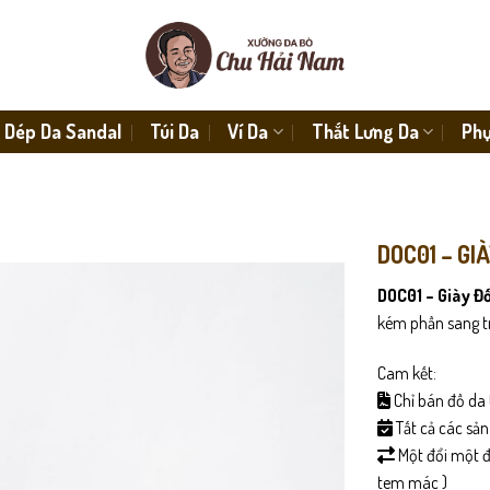
Dép Da Sandal
Túi Da
Ví Da
Thắt Lưng Da
Phụ
DOC01 – GI
DOC01 – Giày Đ
kém phần sang t
Cam kết:
Chỉ bán đồ da 
Tất cả các sả
Một đổi một đố
tem mác )