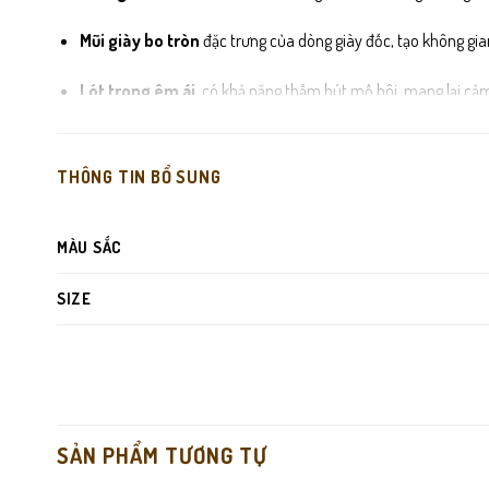
Mũi giày bo tròn
đặc trưng của dòng giày đốc, tạo không gi
Lót trong êm ái
, có khả năng thấm hút mồ hôi, mang lại cảm 
Đế cao su đúc nguyên khối
dày dặn, thiết kế rãnh sâu chốn
THÔNG TIN BỔ SUNG
MÀU SẮC
SIZE
SẢN PHẨM TƯƠNG TỰ