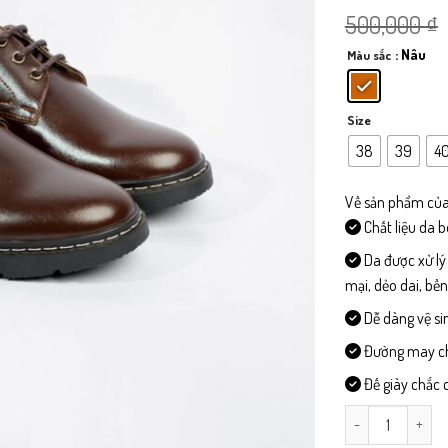
500,000
₫
: Nâu
Màu sắc
Size
38
39
4
Về sản phẩm của
Chất liệu da 
Da được xử lý
mại, dẻo dai, bề
Dễ dàng vệ si
Đường may chi 
Đế giày chắc c
DOC01 - Giày Đố