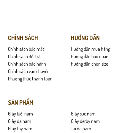
này
có
nhiều
biến
thể.
Các
CHÍNH SÁCH
HƯỚNG DẪN
tùy
Chính sách bảo mật
Hướng dẫn mua hàng
chọn
ợi nhưng vẫn đề cao vẻ ngoài gọn gàng, lịch sự. Kiểu dáng giày lười giúp v
có
Chính sách đổi trả
Hướng dẫn bảo quản
thể
Chính sách bảo hành
Hướng dẫn chọn size
được
Chính sách vận chuyển
chọn
Phương thức thanh toán
trên
trang
sản
SẢN PHẨM
phẩm
Giày lười nam
Giày sục nam
Giày da nam
Giày derby nam
Giày tây nam
Túi da nam