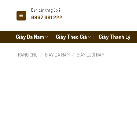
Skip
Bạn cần trợ giúp ?
to
0967.891.222
content
Giày Da Nam
Giày Theo Giá
Giày Thanh Lý
TRANG CHỦ
/
GIÀY DA NAM
/
GIÀY LƯỜI NAM