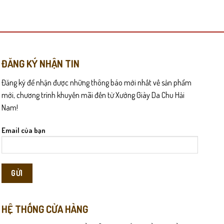
này
có
nhiều
biến
thể.
Các
ĐĂNG KÝ NHẬN TIN
tùy
Đăng ký để nhận được những thông báo mới nhất về sản phẩm
chọn
iệc mang – tháo nhanh chóng và thoải mái.
có
mới, chương trình khuyến mãi đến từ Xưởng Giày Da Chu Hải
thể
Nam!
được
chọn
Email của bạn
trên
trang
sản
phẩm
HỆ THỐNG CỬA HÀNG