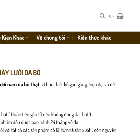
0
₫
 Kiện Khác
Về chúng tôi
Kiến thức khác
IÀY LƯỜI DA BÒ
lười nam da bò thật
sở hữu thiết kế gọn gàng, hiện đại và dễ
thật ( Hoàn tiền gấp 10 nếu không đúng da thật )
n phẩm đều được bảo hành 24 tháng về da
i với tất cả các sản phẩm có lỗi từ nhà sản xuất ( còn nguyên