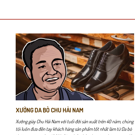
này
này
có
có
nhiều
nhiều
biến
biến
thể.
thể.
Các
Các
tùy
tùy
chọn
chọn
Duvis01 được thiết kế dành cho những quý ông yêu thích sự tiện l
có
có
thể
thể
được
được
chọn
chọn
trên
trên
trang
trang
sản
sản
phẩm
phẩm
XƯỞNG DA BÒ CHU HẢI NAM
Xưởng giày Chu Hải Nam với tuổi đời sản xuất trên 40 năm, chúng
tôi luôn đưa đến tay khách hàng sản phẩm tốt nhất làm từ Da bò