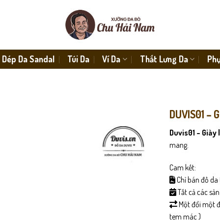
Dép Da Sandal
Túi Da
Ví Da
Thắt Lưng Da
Phụ
DUVIS01 – G
Duvis01 – Giày 
mang.
Cam kết:
Chỉ bán đồ da 
Tất cả các sả
Một đổi một đố
tem mác )