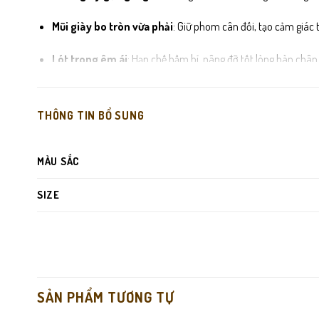
Mũi giày bo tròn vừa phải
: Giữ phom cân đối, tạo cảm giác 
Lót trong êm ái
: Hạn chế hầm bí, nâng đỡ tốt lòng bàn chân
Đế cao su nguyên khối
: Nhẹ, chắc chắn, chống trơn trượt v
THÔNG TIN BỔ SUNG
Đường may tỉ mỉ
: Hoàn thiện sắc nét, tăng độ bền và giá tr
MÀU SẮC
SIZE
SẢN PHẨM TƯƠNG TỰ