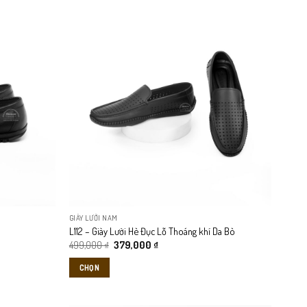
GIÀY LƯỜI NAM
L112 – Giày Lười Hè Đục Lỗ Thoáng khí Da Bò
Giá
Giá
499,000
₫
379,000
₫
gốc
hiện
là:
tại
CHỌN
499,000 ₫.
là:
379,000 ₫.
Sản
phẩm