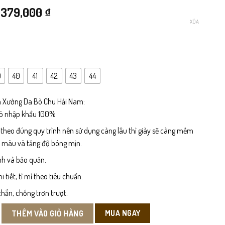
Giá
Giá
379,000
₫
XÓA
gốc
hiện
là:
tại
499,000 ₫.
là:
9
40
41
42
43
44
379,000 ₫.
 Xưởng Da Bò Chu Hải Nam:
bò nhập khẩu 100%
 theo đúng quy trình nên sử dụng càng lâu thì giày sẽ càng mềm
n màu và tăng độ bóng mịn.
nh và bảo quản.
tiết, tỉ mỉ theo tiêu chuẩn.
hắn, chống trơn trượt.
ười Da Bò số lượng
MUA NGAY
THÊM VÀO GIỎ HÀNG