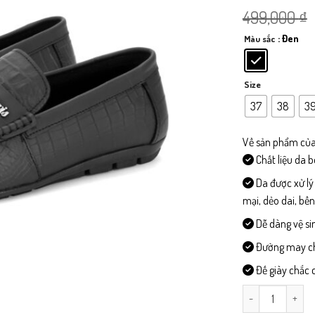
499,000
₫
: Đen
Màu sắc
Size
37
38
3
Về sản phẩm của
Chất liệu da 
Da được xử lý
mại, dẻo dai, bề
Dễ dàng vệ si
Đường may chi 
Đế giày chắc c
Duvis01 - Giày L