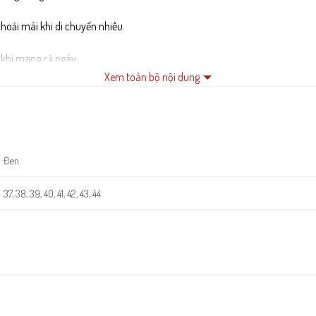
thoải mái khi di chuyển nhiều.
 khi mang cả ngày.
Xem toàn bộ nội dung
à giảm chấn hiệu quả.
ị thẩm mỹ cho sản phẩm.
Đen
37, 38, 39, 40, 41, 42, 43, 44