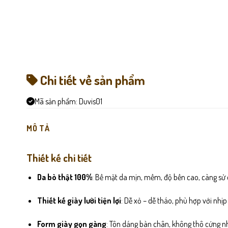
Chi tiết về sản phẩm
Mã sản phẩm:
Duvis01
MÔ TẢ
Thiết kế chi tiết
Da bò thật 100%
: Bề mặt da mịn, mềm, độ bền cao, càng sử
Thiết kế giày lười tiện lợi
: Dễ xỏ – dễ tháo, phù hợp với nhị
Form giày gọn gàng
: Tôn dáng bàn chân, không thô cứng như