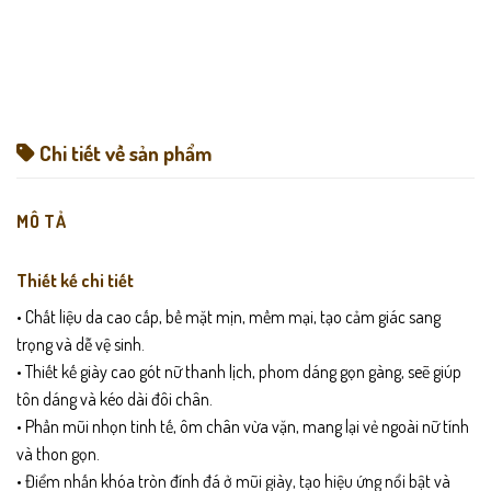
Chi tiết về sản phẩm
MÔ TẢ
Thiết kế chi tiết
• Chất liệu da cao cấp, bề mặt mịn, mềm mại, tạo cảm giác sang
trọng và dễ vệ sinh.
• Thiết kế giày cao gót nữ thanh lịch, phom dáng gọn gàng, seẽ giúp
tôn dáng và kéo dài đôi chân.
• Phần mũi nhọn tinh tế, ôm chân vừa vặn, mang lại vẻ ngoài nữ tính
và thon gọn.
• Điểm nhấn khóa tròn đính đá ở mũi giày, tạo hiệu ứng nổi bật và