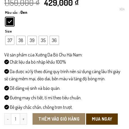
Giá
Giá
1,150,000
₫
429,000
₫
XÓA
: Đen
Màu sắc
gốc
hiện
là:
tại
Size
1,150,000 ₫.
là:
37
38
39
35
36
429,000 ₫.
Về sản phẩm của Xưởng Da Bò Chu Hải Nam:
Chất liệu da bò nhập khẩu 100%
Da được xử lý theo đúng quy trình nên sử dụng càng lâu thì giày
sẽ càng mềm mại, dẻo dai, bền màu và tăng độ bóng mịn.
Dễ dàng vệ sinh và bảo quản.
Đường may chi tiết, tỉ mỉ theo tiêu chuẩn.
Đế giày chắc chắn, chống trơn trượt.
GN027-Giày Nữ số lượng
MUA NGAY
THÊM VÀO GIỎ HÀNG