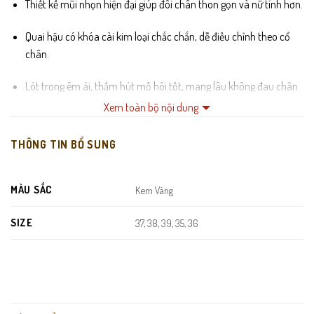
Thiết kế mũi nhọn hiện đại giúp đôi chân thon gọn và nữ tính hơn.
Quai hậu có khóa cài kim loại chắc chắn, dễ điều chỉnh theo cổ
chân.
Lót trong êm ái, thấm hút mồ hôi tốt, mang lâu không đau chân.
Xem toàn bộ nội dung
Gót cao dáng trụ thanh mảnh, tạo dáng đứng vững vàng và cân
đối.
THÔNG TIN BỔ SUNG
Đế chống trượt, giúp di chuyển tự tin trên nhiều bề mặt.
MÀU SẮC
Kem Vàng
SIZE
37, 38, 39, 35, 36