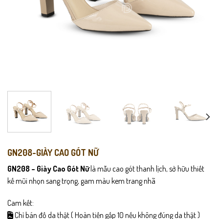
GN208-GIÀY CAO GÓT NỮ
GN208 – Giày Cao Gót Nữ
là mẫu cao gót thanh lịch, sở hữu thiết
kế mũi nhọn sang trọng, gam màu kem trang nhã
Cam kết:
Chỉ bán đồ da thật ( Hoàn tiền gấp 10 nếu không đúng da thật )