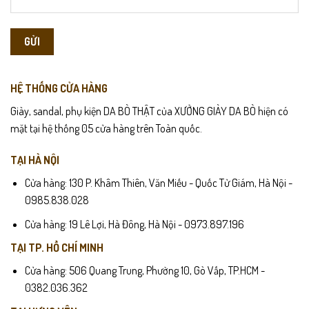
HỆ THỐNG CỬA HÀNG
Giày, sandal, phụ kiện DA BÒ THẬT của XƯỞNG GIÀY DA BÒ hiện có
mặt tại hệ thống 05 cửa hàng trên Toàn quốc.
TẠI HÀ NỘI
Cửa hàng: 130 P. Khâm Thiên, Văn Miếu - Quốc Tử Giám, Hà Nội -
0985.838.028
Cửa hàng: 19 Lê Lợi, Hà Đông, Hà Nội - 0973.897.196
TẠI TP. HỒ CHÍ MINH
Cửa hàng: 506 Quang Trung, Phường 10, Gò Vấp, TP.HCM -
0382.036.362