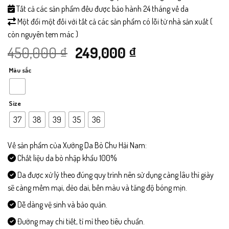
Tất cả các sản phẩm đều được bảo hành 24 tháng về da
Một đổi một đối với tất cả các sản phẩm có lỗi từ nhà sản xuất (
còn nguyên tem mác )
Giá
Giá
450,000
₫
249,000
₫
Màu sắc
gốc
hiện
là:
tại
Size
450,000 ₫.
là:
37
38
39
35
36
249,000 ₫.
Về sản phẩm của Xưởng Da Bò Chu Hải Nam:
Chất liệu da bò nhập khẩu 100%
Da được xử lý theo đúng quy trình nên sử dụng càng lâu thì giày
sẽ càng mềm mại, dẻo dai, bền màu và tăng độ bóng mịn.
Dễ dàng vệ sinh và bảo quản.
Đường may chi tiết, tỉ mỉ theo tiêu chuẩn.