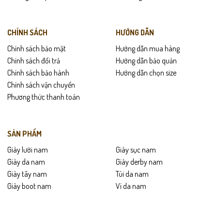
Hướng dẫn bảo quản
Lau giày bằng khăn mềm sau khi sử dụng.
CHÍNH SÁCH
HƯỚNG DẪN
Tránh ngâm nước và phơi nắng gắt.
Chính sách bảo mật
Hướng dẫn mua hàng
Chính sách đổi trả
Hướng dẫn bảo quản
Bảo quản nơi khô thoáng.
Chính sách bảo hành
Hướng dẫn chọn size
Dùng dung dịch dưỡng da để giữ độ bóng và bền màu.
Chính sách vận chuyển
Phương thức thanh toán
SẢN PHẨM
Giày lười nam
Giày sục nam
Giày da nam
Giày derby nam
Giày tây nam
Túi da nam
Giày boot nam
Ví da nam