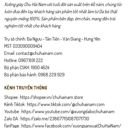
Xưởng giày Chu Hải Nam với tuổi đời sản xuất trên 40 năm, chúng tôi
sự kiện quan trọng.
luôn đưa đến tay khách hàng sản phẩm tốt nhất làm từ Da bò thật
Gợi ý sử dụng
nguyên miếng 100%, Sản phẩm bền đẹp, êm chân, mang đến trải
nghiệm tốt nhất cho khách hàng
Phù hợp đi làm văn phòng, dự tiệc, sự kiện, gặp đối tác.
Trụ sở chính: Đa Ngưu - Tân Tiến - Văn Giang - Hưng Yên
Dễ phối với váy công sở, đầm dự tiệc, quần tây nữ, chân váy.
MST: 033090009404
Email: contact@chuhainam.com
Mang cả ngày vẫn thoải mái nhờ lót êm và gót vững.
Hotline: 0967.891.222
Thích hợp làm quà tặng cho bạn gái, vợ, chị em, đồng nghiệp.
Bộ phận CSKH: 1900 4624
Bộ phận bảo hành: 0968.229.929
Chính sách sản phẩm
KÊNH TRUYỀN THÔNG
Bảo hành 24 tháng.
Shopee :
https://shopee.vn/chuhainam.store
Giao hàng toàn quốc – được mở kiểm trước khi thanh toán.
Kênh Tiktok :
https://www.tiktok.com/@chuhainam.com
Youtube :
https://www.youtube.com/@xuongdabochuhainam
Đổi trả trong 15 ngày nếu lỗi hoặc không vừa size.
Zalo OA :
https://zalo.me/238677151087071730
FanPage :
https://www.facebook.com/xuongsanxuatChuHaiNam/