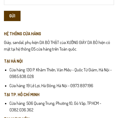
HỆ THỐNG CỬA HÀNG
Giày, sandal, phụ kiện DA BÒ THẬT của XƯỞNG GIÀY DA BÒ hiện có
mặt tại hệ thống 05 cửa hàng trên Toàn quốc.
TẠI HÀ NỘI
Cửa hàng: 130 P. Khâm Thiên, Văn Miếu - Quốc Tử Giám, Hà Nội -
0985.838.028
Cửa hàng: 19 Lê Lợi, Hà Đông, Hà Nội - 0973.897.196
TẠI TP. HỒ CHÍ MINH
Cửa hàng: 506 Quang Trung, Phường 10, Gò Vấp, TP.HCM -
0382.036.362