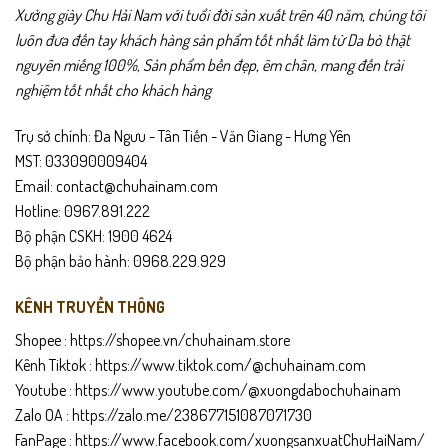
hiệu ứng chân dài và thon gọn hơn.
Xưởng giày Chu Hải Nam với tuổi đời sản xuất trên 40 năm, chúng tôi
luôn đưa đến tay khách hàng sản phẩm tốt nhất làm từ Da bò thật
nguyên miếng 100%, Sản phẩm bền đẹp, êm chân, mang đến trải
nghiệm tốt nhất cho khách hàng
Trụ sở chính: Đa Ngưu - Tân Tiến - Văn Giang - Hưng Yên
MST: 033090009404
Email: contact@chuhainam.com
Hotline: 0967.891.222
Bộ phận CSKH: 1900 4624
Bộ phận bảo hành: 0968.229.929
KÊNH TRUYỀN THÔNG
Shopee :
https://shopee.vn/chuhainam.store
Phần đế cao su chống trượt kết hợp cùng lót êm giúp bạn tự tin di
Kênh Tiktok :
https://www.tiktok.com/@chuhainam.com
chuyển trong mọi hoàn cảnh. Đây là mẫu dép lý tưởng cho môi
Youtube :
https://www.youtube.com/@xuongdabochuhainam
trường công sở, dự tiệc, dạo phố hay các buổi gặp gỡ quan trọng –
Zalo OA :
https://zalo.me/238677151087071730
một lựa chọn vừa thời trang, vừa thoải mái.
FanPage :
https://www.facebook.com/xuongsanxuatChuHaiNam/