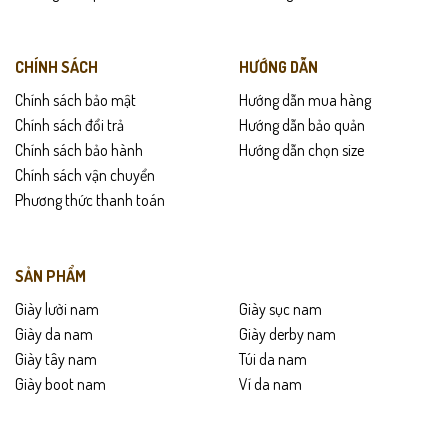
Gợi ý sử dụng
Phù hợp đi làm, dự tiệc, dạo phố.
CHÍNH SÁCH
HƯỚNG DẪN
Phối đẹp với đầm, váy, quần tây, quần jean.
Chính sách bảo mật
Hướng dẫn mua hàng
Chính sách đổi trả
Hướng dẫn bảo quản
Mang cả ngày vẫn thoải mái nhờ lót mềm.
Chính sách bảo hành
Hướng dẫn chọn size
Chính sách vận chuyển
Thích hợp làm quà tặng cho bạn gái, vợ hoặc người thân.
Phương thức thanh toán
Chính sách sản phẩm
Bảo hành lên đến 24 tháng.
SẢN PHẨM
Giày lười nam
Giày sục nam
Giao hàng toàn quốc – được kiểm tra trước khi thanh toán.
Giày da nam
Giày derby nam
Giày tây nam
Túi da nam
Đổi trả trong 15 ngày nếu lỗi hoặc không vừa size.
Giày boot nam
Ví da nam
Hướng dẫn bảo quản
Lau sạch bằng khăn mềm sau khi sử dụng.