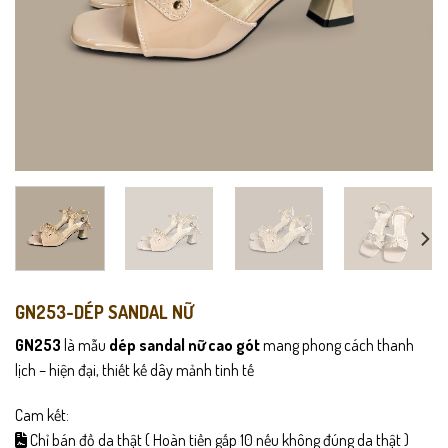
GN253-DÉP SANDAL NỮ
GN253
là mẫu
dép sandal nữ cao gót
mang phong cách thanh
lịch – hiện đại, thiết kế dây mảnh tinh tế
Cam kết:
Chỉ bán đồ da thật ( Hoàn tiền gấp 10 nếu không đúng da thật )