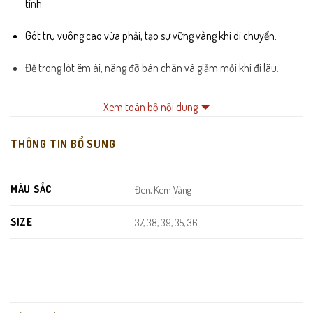
tính.
Gót trụ vuông cao vừa phải, tạo sự vững vàng khi di chuyển.
Đế trong lót êm ái, nâng đỡ bàn chân và giảm mỏi khi đi lâu.
Mũi vuông thời trang, giúp đôi chân trông dài và thanh thoát hơn.
Xem toàn bộ nội dung
Dây cài cổ chân chắc chắn, dễ điều chỉnh theo form chân.
THÔNG TIN BỔ SUNG
MÀU SẮC
Đen, Kem Vàng
SIZE
37, 38, 39, 35, 36