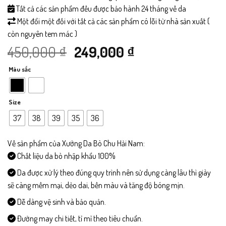
Tất cả các sản phẩm đều được bảo hành 24 tháng về da
Một đổi một đối với tất cả các sản phẩm có lỗi từ nhà sản xuất (
còn nguyên tem mác )
Giá
Giá
450,000
₫
249,000
₫
Màu sắc
gốc
hiện
là:
tại
Size
450,000 ₫.
là:
37
38
39
35
36
249,000 ₫.
Về sản phẩm của Xưởng Da Bò Chu Hải Nam:
Chất liệu da bò nhập khẩu 100%
Da được xử lý theo đúng quy trình nên sử dụng càng lâu thì giày
sẽ càng mềm mại, dẻo dai, bền màu và tăng độ bóng mịn.
Dễ dàng vệ sinh và bảo quản.
Đường may chi tiết, tỉ mỉ theo tiêu chuẩn.