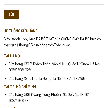
HỆ THỐNG CỬA HÀNG
Giày, sandal, phụ kiện DA BÒ THẬT của XƯỞNG GIÀY DA BÒ hiện có
mặt tại hệ thống 05 cửa hàng trên Toàn quốc.
TẠI HÀ NỘI
Cửa hàng: 130 P. Khâm Thiên, Văn Miếu - Quốc Tử Giám, Hà Nội -
0985.838.028
Cửa hàng: 19 Lê Lợi, Hà Đông, Hà Nội - 0973.897.196
TẠI TP. HỒ CHÍ MINH
Cửa hàng: 506 Quang Trung, Phường 10, Gò Vấp, TP.HCM -
0382.036.362