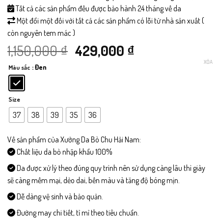
Tất cả các sản phẩm đều được bảo hành 24 tháng về da
Một đổi một đối với tất cả các sản phẩm có lỗi từ nhà sản xuất (
còn nguyên tem mác )
Giá
Giá
1,150,000
₫
429,000
₫
XÓA
: Đen
Màu sắc
gốc
hiện
là:
tại
Size
1,150,000 ₫.
là:
37
38
39
35
36
429,000 ₫.
Về sản phẩm của Xưởng Da Bò Chu Hải Nam:
Chất liệu da bò nhập khẩu 100%
Da được xử lý theo đúng quy trình nên sử dụng càng lâu thì giày
sẽ càng mềm mại, dẻo dai, bền màu và tăng độ bóng mịn.
Dễ dàng vệ sinh và bảo quản.
Đường may chi tiết, tỉ mỉ theo tiêu chuẩn.