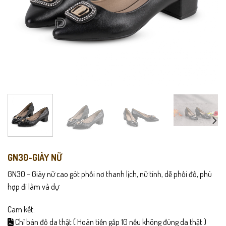
GN30-GIÀY NỮ
GN30 – Giày nữ cao gót phối nơ thanh lịch, nữ tính, dễ phối đồ, phù
hợp đi làm và dự
Cam kết:
Chỉ bán đồ da thật ( Hoàn tiền gấp 10 nếu không đúng da thật )