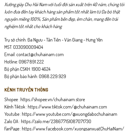
Xưởng giày Chu Hải Nam với tuổi đời sản xuất trên 40 năm, chúng tôi
• Giao hàng toàn quốc – được kiểm tra hàng trước khi thanh toán.
luôn đưa đến tay khách hàng sản phẩm tốt nhất làm từ Da bò thật
• Hỗ trợ đổi trả trong 15 ngày nếu không vừa size hoặc lỗi sản xuất.
nguyên miếng 100%, Sản phẩm bền đẹp, êm chân, mang đến trải
nghiệm tốt nhất cho khách hàng
Hướng dẫn bảo quản
• Lau sạch giày bằng khăn mềm sau khi sử dụng.
Trụ sở chính: Đa Ngưu - Tân Tiến - Văn Giang - Hưng Yên
• Tránh ngâm nước hoặc để giày ẩm ướt lâu.
MST: 033090009404
• Bảo quản nơi khô ráo, tránh ánh nắng trực tiếp.
Email: contact@chuhainam.com
• Dùng kem dưỡng da định kỳ để giữ độ bền và màu sắc.
Hotline: 0967.891.222
Bộ phận CSKH: 1900 4624
Bộ phận bảo hành: 0968.229.929
KÊNH TRUYỀN THÔNG
Shopee :
https://shopee.vn/chuhainam.store
Kênh Tiktok :
https://www.tiktok.com/@chuhainam.com
Youtube :
https://www.youtube.com/@xuongdabochuhainam
Zalo OA :
https://zalo.me/238677151087071730
FanPage :
https://www.facebook.com/xuongsanxuatChuHaiNam/