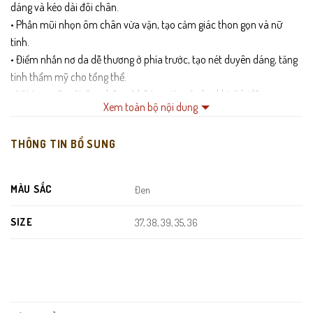
dáng và kéo dài đôi chân.
• Phần mũi nhọn ôm chân vừa vặn, tạo cảm giác thon gọn và nữ
tính.
• Điểm nhấn nơ da dễ thương ở phía trước, tạo nét duyên dáng, tăng
tính thẩm mỹ cho tổng thể.
• Lót trong êm ái, êm chân và hỗ trợ giảm áp lực khi đi lại lâu.
Xem toàn bộ nội dung
THÔNG TIN BỔ SUNG
MÀU SẮC
Đen
SIZE
37, 38, 39, 35, 36