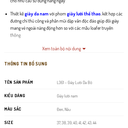
cho nhu cầu sử dụng hằng ngày.
Thiết kế
giày da nam
với phom
giày
lư
ời thể thao
, kết hợp các
đường chỉ thủ công và phần mũi dập vân độc đáo giúp đôi giày
mang vẻ ngoài năng động hơn so với các mẫu loafer truyền
thống.
Trên thân giày có
logo “SPORT” dập đỏ
– điểm nhấn giúp L361
Xem toàn bộ nội dung
trở nên trẻ trung, hiện đại và dễ nhận diện.
THÔNG TIN BỔ SUNG
Lớp
đệm gót và lót trong êm mềm
, ôm nhẹ bàn chân, giảm
áp lực khi đứng – đi – di chuyển liên tục.
TÊN SẢN PHẨM
L361 – Giày Lười Da Bò
Đế
cao su nguyên khối
với rãnh bám sâu, chống trượt cực tốt,
KIỂU DÁNG
đặc biệt thích hợp cho người hay di chuyển, đặc biệt trong môi
Giày lười nam
trường trơn hoặc ẩm.
MÀU SẮC
Đen, Nâu
SIZE
37, 38, 39, 40, 41, 42, 43, 44