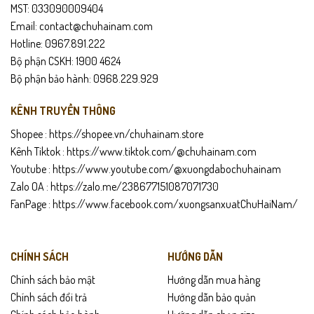
MST: 033090009404
Email: contact@chuhainam.com
Hotline: 0967.891.222
Bộ phận CSKH: 1900 4624
Bộ phận bảo hành: 0968.229.929
KÊNH TRUYỀN THÔNG
Shopee :
https://shopee.vn/chuhainam.store
Kênh Tiktok :
https://www.tiktok.com/@chuhainam.com
Youtube :
https://www.youtube.com/@xuongdabochuhainam
Zalo OA :
https://zalo.me/238677151087071730
Với khả năng kết hợp linh hoạt cùng quần tây, jeans hoặc short, L361
FanPage :
https://www.facebook.com/xuongsanxuatChuHaiNam/
không chỉ là món phụ kiện, mà còn là “trợ lý” giúp bạn duy trì phong
thái tự tin — gọn gàng — nam tính trong mọi hoàn cảnh. Một đôi giày
đáng để đầu tư vì tính bền bỉ và giá trị sử dụng lâu dài.
CHÍNH SÁCH
HƯỚNG DẪN
Gợi ý phối đồ với giày lười nam năng động
Chính sách bảo mật
Hướng dẫn mua hàng
Chính sách đổi trả
Hướng dẫn bảo quản
Quần kaki + áo polo: trẻ trung, thoải mái nhưng vẫn lịch sự.