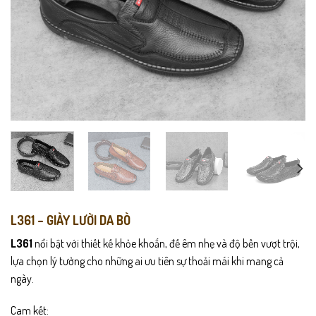
L361 – GIÀY LƯỜI DA BÒ
L361
nổi bật với thiết kế khỏe khoắn, đế êm nhẹ và độ bền vượt trội,
lựa chọn lý tưởng cho những ai ưu tiên sự thoải mái khi mang cả
ngày.
Cam kết: