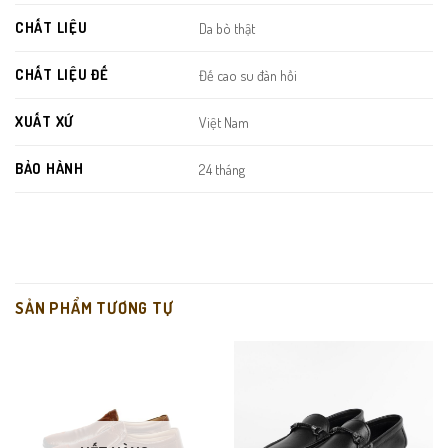
CHẤT LIỆU
Da bò thật
CHẤT LIỆU ĐẾ
Đế cao su đàn hồi
XUẤT XỨ
Việt Nam
BẢO HÀNH
24 tháng
Da bò mềm – bền – thoáng:
không bị bí chân ngay cả khi
mang nhiều giờ liền.
SẢN PHẨM TƯƠNG TỰ
Kiểu dáng thể thao nhưng vẫn lịch sự:
phù hợp cả đi làm lẫn
đi chơi.
Co giãn nhẹ ở cổ giày:
giúp mang vào nhanh – tháo ra dễ mà
không bị cấn chân.