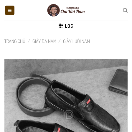
Skip
to
content
LỌC
TRANG CHỦ
/
GIÀY DA NAM
/
GIÀY LƯỜI NAM