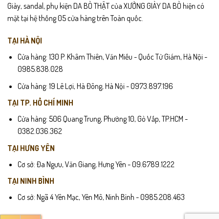
Giày, sandal, phụ kiện DA BÒ THẬT của XƯỞNG GIÀY DA BÒ hiện có
mặt tại hệ thống 05 cửa hàng trên Toàn quốc.
TẠI HÀ NỘI
Cửa hàng: 130 P. Khâm Thiên, Văn Miếu - Quốc Tử Giám, Hà Nội -
0985.838.028
Cửa hàng: 19 Lê Lợi, Hà Đông, Hà Nội - 0973.897.196
TẠI TP. HỒ CHÍ MINH
Cửa hàng: 506 Quang Trung, Phường 10, Gò Vấp, TP.HCM -
0382.036.362
TẠI HƯNG YÊN
Cơ sở: Đa Ngưu, Văn Giang, Hưng Yên - 09.6789.1222
TẠI NINH BÌNH
Cơ sở: Ngã 4 Yên Mạc, Yên Mô, Ninh Bình - 0985.208.463