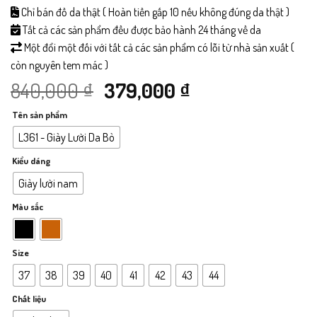
Chỉ bán đồ da thật ( Hoàn tiền gấp 10 nếu không đúng da thật )
Tất cả các sản phẩm đều được bảo hành 24 tháng về da
Một đổi một đối với tất cả các sản phẩm có lỗi từ nhà sản xuất (
còn nguyên tem mác )
Giá
Giá
840,000
₫
379,000
₫
Tên sản phẩm
gốc
hiện
L361 - Giày Lười Da Bò
là:
tại
Kiểu dáng
840,000 ₫.
là:
Giày lười nam
Màu sắc
379,000 ₫.
Size
37
38
39
40
41
42
43
44
Chất liệu