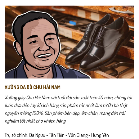
Các
Các
vài giờ, L361 giải quyết vấn đề bằng chất da thật mềm, form ôm tự
tùy
tùy
nhiên và lớp đế đàn hồi.
chọn
chọn
có
có
thể
thể
được
được
chọn
chọn
trên
trên
trang
trang
sản
sản
phẩm
phẩm
XƯỞNG DA BÒ CHU HẢI NAM
Xưởng giày Chu Hải Nam với tuổi đời sản xuất trên 40 năm, chúng tôi
luôn đưa đến tay khách hàng sản phẩm tốt nhất làm từ Da bò thật
nguyên miếng 100%, Sản phẩm bền đẹp, êm chân, mang đến trải
Đây là mẫu giày phù hợp cho người làm việc phải di chuyển nhiều, lái
nghiệm tốt nhất cho khách hàng
xe, hoặc thường xuyên thay đổi hoạt động trong ngày.
Trụ sở chính: Đa Ngưu - Tân Tiến - Văn Giang - Hưng Yên