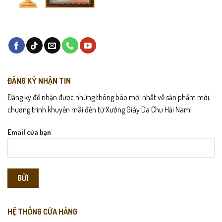
Tránh để giày dưới trời nắng hoặc ngâm nước quá lâu
Dưỡng da định kỳ để giữ độ mềm và bóng
Cất nơi thoáng, tránh ẩm mốc
ĐĂNG KÝ NHẬN TIN
Nhét giấy/bụt form giày để giữ phom bền đẹp
Đăng ký để nhận được những thông báo mới nhất về sản phẩm mới,
chương trình khuyến mãi đến từ Xưởng Giày Da Chu Hải Nam!
Email của bạn
HỆ THỐNG CỬA HÀNG