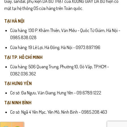
Giày, sandal, phụ kiện DA BÒ THẬT của XƯỞNG GIÀY DA BÒ hiện có
mặt tại hệ thống 05 cửa hàng trên Toàn quốc.
TẠI HÀ NỘI
Cửa hàng: 130 P. Khâm Thiên, Văn Miếu - Quốc Tử Giám, Hà Nội -
0985.838.028
Cửa hàng: 19 Lê Lợi, Hà Đông, Hà Nội - 0973.897.196
TẠI TP. HỒ CHÍ MINH
Cửa hàng: 506 Quang Trung, Phường 10, Gò Vấp, TP.HCM -
0382.036.362
TẠI HƯNG YÊN
Cơ sở: Đa Ngưu, Văn Giang, Hưng Yên - 09.6789.1222
TẠI NINH BÌNH
Cơ sở: Ngã 4 Yên Mạc, Yên Mô, Ninh Bình - 0985.208.463