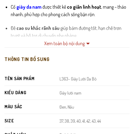
Cổ
giày da nam
được thiết kế
co giãn linh hoạt
, mang – tháo
nhanh, phù hợp cho phong cách sống bận rộn.
Đế
cao su khắc rãnh sâu
giúp bám đường tốt, hạn chế trơn
trượt và hỗ trợ di chuyển nhẹ nhàng.
Xem toàn bộ nội dung
Toàn bộ viền giày được
may thủ công từng mũi
để tăng độ bền
và tạo vẻ ngoài chỉn chu, tinh tế.
THÔNG TIN BỔ SUNG
TÊN SẢN PHẨM
L363- Giày Lười Da Bò
KIỂU DÁNG
Giày lười nam
MÀU SẮC
Đen, Nâu
SIZE
37, 38, 39, 40, 41, 42, 43, 44