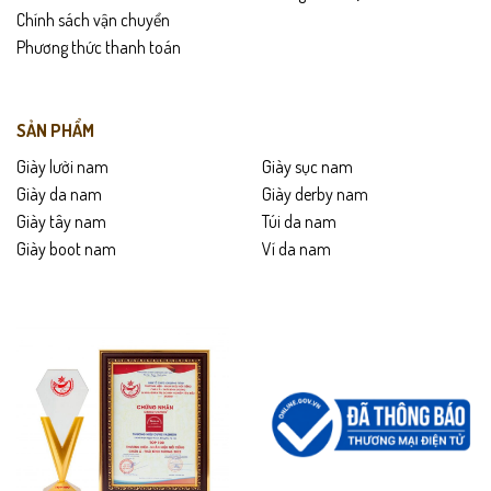
Lau sạch sau khi sử dụng bằng khăn mềm
Chính sách vận chuyển
Phương thức thanh toán
Tránh phơi nắng trực tiếp
Dưỡng da định kỳ để giữ bề mặt mềm và bóng
SẢN PHẨM
Không ngâm nước và bảo quản nơi khô thoáng
Giày lười nam
Giày sục nam
Giày da nam
Giày derby nam
Dùng form giày để giữ phom lâu dài
Giày tây nam
Túi da nam
Giày boot nam
Ví da nam