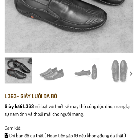
L363- GIÀY LƯỜI DA BÒ
Giày lười L363
nổi bật với thiết kế may thủ công độc đáo, mang lại
sự nam tính và thoải mái cho người mang.
Cam kết:
Chỉ bán đồ da thật ( Hoàn tiền gấp 10 nếu không đúng da thật )