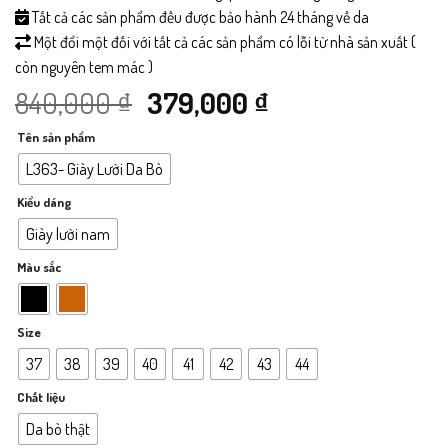
Tất cả các sản phẩm đều được bảo hành 24 tháng về da
Một đổi một đối với tất cả các sản phẩm có lỗi từ nhà sản xuất (
còn nguyên tem mác )
Giá
Giá
840,000
₫
379,000
₫
Tên sản phẩm
gốc
hiện
L363- Giày Lười Da Bò
là:
tại
Kiểu dáng
840,000 ₫.
là:
Giày lười nam
Màu sắc
379,000 ₫.
Size
37
38
39
40
41
42
43
44
Chất liệu
Da bò thật