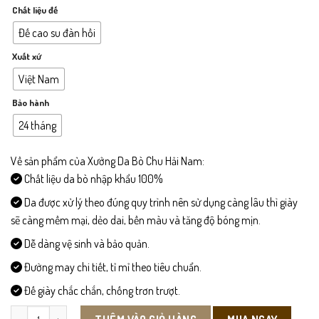
Chất liệu đế
Đế cao su đàn hồi
Xuất xứ
Việt Nam
Bảo hành
24 tháng
Về sản phẩm của Xưởng Da Bò Chu Hải Nam:
Chất liệu da bò nhập khẩu 100%
Da được xử lý theo đúng quy trình nên sử dụng càng lâu thì giày
sẽ càng mềm mại, dẻo dai, bền màu và tăng độ bóng mịn.
Dễ dàng vệ sinh và bảo quản.
Đường may chi tiết, tỉ mỉ theo tiêu chuẩn.
Đế giày chắc chắn, chống trơn trượt.
L363- Giày Lười Da Bò số lượng