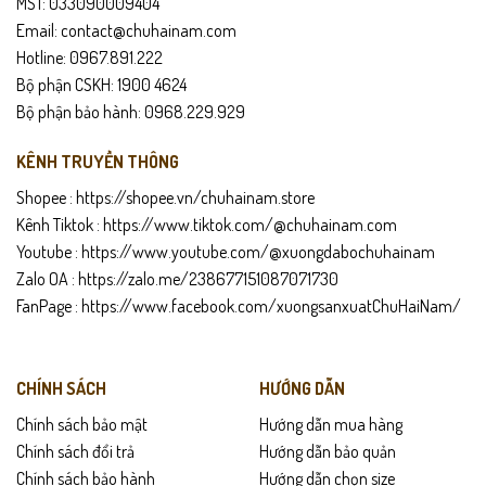
MST: 033090009404
Gợi ý phối đồ với giày lười nam năng động
Email: contact@chuhainam.com
Quần tây + sơ mi cho outfit công sở lịch thiệp.
Hotline: 0967.891.222
Bộ phận CSKH: 1900 4624
Jeans tối màu + áo thun/polo cho phong cách năng động.
Bộ phận bảo hành: 0968.229.929
Quần short + sơ mi linen mang vibe thoải mái nhưng vẫn nam
KÊNH TRUYỀN THÔNG
tính.
Shopee :
https://shopee.vn/chuhainam.store
Tông đen dễ phối mọi phong cách và độ tuổi.
Kênh Tiktok :
https://www.tiktok.com/@chuhainam.com
Youtube :
https://www.youtube.com/@xuongdabochuhainam
Chính sách sản phẩm
Zalo OA :
https://zalo.me/238677151087071730
FanPage :
https://www.facebook.com/xuongsanxuatChuHaiNam/
Bảo hành 24 tháng
Giao hàng toàn quốc – kiểm tra trước khi thanh toán
CHÍNH SÁCH
HƯỚNG DẪN
Hỗ trợ đổi trả trong 15 ngày nếu sản phẩm lỗi hoặc không vừa size
Chính sách bảo mật
Hướng dẫn mua hàng
Chính sách đổi trả
Hướng dẫn bảo quản
Hướng dẫn sử dụng
Chính sách bảo hành
Hướng dẫn chọn size