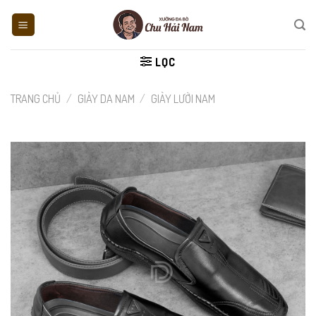
Skip
to
content
LỌC
TRANG CHỦ
/
GIÀY DA NAM
/
GIÀY LƯỜI NAM