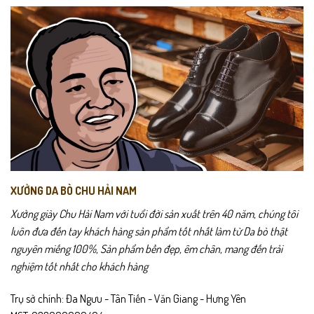
Các
Các
Nhờ chất da thật mềm và đế cao su nhẹ, đôi giày mang lại cảm giác
tùy
tùy
êm ái trong suốt ngày dài mà không gây bí chân hay mỏi gót. Với độ
chọn
chọn
bền cao, đường may thủ công chắc chắn và thiết kế cá tính, L363
có
có
thể
thể
không chỉ là giày — mà là phụ kiện nâng tầm phong cách mỗi khi
được
được
bạn xuất hiện.
chọn
chọn
trên
trên
trang
trang
sản
sản
phẩm
phẩm
XƯỞNG DA BÒ CHU HẢI NAM
Xưởng giày Chu Hải Nam với tuổi đời sản xuất trên 40 năm, chúng tôi
luôn đưa đến tay khách hàng sản phẩm tốt nhất làm từ Da bò thật
nguyên miếng 100%, Sản phẩm bền đẹp, êm chân, mang đến trải
nghiệm tốt nhất cho khách hàng
Trụ sở chính: Đa Ngưu - Tân Tiến - Văn Giang - Hưng Yên