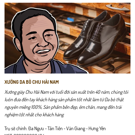
Các
Các
tùy
tùy
Phối jeans tối màu + áo polo để vừa trẻ trung vừa nam tính.
chọn
chọn
có
có
thể
thể
Đi cùng short + áo thun cho những buổi cafe nhẹ nhàng nhưng
được
được
vẫn giữ sự chỉn chu.
chọn
chọn
trên
trên
Màu đen dễ phối, phù hợp mọi độ tuổi và phong cách.
trang
trang
sản
sản
Chính sách sản phẩm
phẩm
phẩm
Bảo hành 24 tháng
XƯỞNG DA BÒ CHU HẢI NAM
Giao hàng toàn quốc – được kiểm tra trước khi thanh toán
Xưởng giày Chu Hải Nam với tuổi đời sản xuất trên 40 năm, chúng tôi
luôn đưa đến tay khách hàng sản phẩm tốt nhất làm từ Da bò thật
Đổi trả trong 15 ngày nếu không vừa size hoặc sản phẩm lỗi
nguyên miếng 100%, Sản phẩm bền đẹp, êm chân, mang đến trải
Hướng dẫn sử dụng
nghiệm tốt nhất cho khách hàng
Lau sạch giày bằng khăn mềm sau mỗi lần sử dụng
Trụ sở chính: Đa Ngưu - Tân Tiến - Văn Giang - Hưng Yên