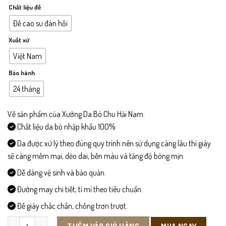
Chất liệu đế
Đế cao su đàn hồi
Xuất xứ
Việt Nam
Bảo hành
24 tháng
Về sản phẩm của Xưởng Da Bò Chu Hải Nam:
Chất liệu da bò nhập khẩu 100%
Da được xử lý theo đúng quy trình nên sử dụng càng lâu thì giày
sẽ càng mềm mại, dẻo dai, bền màu và tăng độ bóng mịn.
Dễ dàng vệ sinh và bảo quản.
Đường may chi tiết, tỉ mỉ theo tiêu chuẩn.
Đế giày chắc chắn, chống trơn trượt.
LD020 - Giày Lười Da Bò số lượng