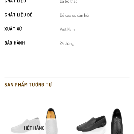
CHẤT LIỆU
Da bò thật
CHẤT LIỆU ĐẾ
Đế cao su đàn hồi
XUẤT XỨ
Việt Nam
BẢO HÀNH
24 tháng
Da bò thật cao cấp:
Mềm, thoáng, độ bền cao và đẹp hơn theo
thời gian.
Thiết kế loafer tối giản:
Dễ phối đồ, không lỗi mốt, phù hợp
nhiều độ tuổi.
SẢN PHẨM TƯƠNG TỰ
Form ôm chân gọn gàng:
Mang vào tôn dáng bàn chân, cảm
giác chắc chắn mà vẫn thoải mái.
Đế cao su bám tốt:
Chống trơn trượt hiệu quả, phù hợp di
chuyển nhiều.
HẾT HÀNG