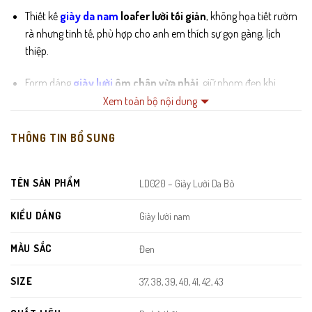
Thiết kế
giày da nam
loafer lười tối giản
, không họa tiết rườm
rà nhưng tinh tế, phù hợp cho anh em thích sự gọn gàng, lịch
thiệp.
Form dáng
giày lười
ôm chân vừa phải
, giữ phom đẹp khi
mang và giúp bàn chân trông thon gọn hơn.
Xem toàn bộ nội dung
Đường bo viền may tay chắc chắn, tạo sự tinh xảo và nâng cao
THÔNG TIN BỔ SUNG
độ bền của sản phẩm.
Đế
cao su nguyên khối
mềm – êm – bám tốt, hỗ trợ di chuyển
TÊN SẢN PHẨM
LD020 – Giày Lười Da Bò
thoải mái cả ngày mà không bị mỏi.
KIỂU DÁNG
Giày lười nam
MÀU SẮC
Đen
SIZE
37, 38, 39, 40, 41, 42, 43