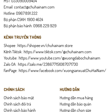
MST: 033090009404
Tránh để giày tiếp xúc nước quá lâu
Email: contact@chuhainam.com
Hotline: 0967.891.222
Dưỡng da định kỳ để giữ độ mềm mại và bóng
Bộ phận CSKH: 1900 4624
Cất giày nơi khô thoáng, tránh ánh nắng trực tiếp
Bộ phận bảo hành: 0968.229.929
Dùng form giày hoặc giấy nhét để giữ phom
KÊNH TRUYỀN THÔNG
Shopee :
https://shopee.vn/chuhainam.store
Kênh Tiktok :
https://www.tiktok.com/@chuhainam.com
Youtube :
https://www.youtube.com/@xuongdabochuhainam
Zalo OA :
https://zalo.me/238677151087071730
FanPage :
https://www.facebook.com/xuongsanxuatChuHaiNam/
CHÍNH SÁCH
HƯỚNG DẪN
Chính sách bảo mật
Hướng dẫn mua hàng
Chính sách đổi trả
Hướng dẫn bảo quản
Chính sách bảo hành
Hướng dẫn chọn size