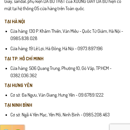
Giày, sandal, phụ kiện DA BÒ THẬT của XƯỞNG GIÀY DA BÒ hiện có
mặt tại hệ thống 05 cửa hàng trên Toàn quốc.
TẠI HÀ NỘI
Cửa hàng: 130 P. Khâm Thiên, Văn Miếu - Quốc Tử Giám, Hà Nội -
0985.838.028
Cửa hàng: 19 Lê Lợi, Hà Đông, Hà Nội - 0973.897.196
TẠI TP. HỒ CHÍ MINH
Cửa hàng: 506 Quang Trung, Phường 10, Gò Vấp, TP.HCM -
0382.036.362
TẠI HƯNG YÊN
Cơ sở: Đa Ngưu, Văn Giang, Hưng Yên - 09.6789.1222
TẠI NINH BÌNH
Cơ sở: Ngã 4 Yên Mạc, Yên Mô, Ninh Bình - 0985.208.463