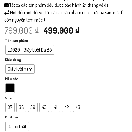
Tất cả các sản phẩm đều được bảo hành 24 tháng về da
Một đổi một đối với tất cả các sản phẩm có lỗi từ nhà sản xuất (
còn nguyên tem mác )
Giá
Giá
799,000
₫
499,000
₫
Tên sản phẩm
gốc
hiện
LD020 - Giày Lười Da Bò
là:
tại
Kiểu dáng
799,000 ₫.
là:
Giày lười nam
Màu sắc
499,000 ₫.
Size
37
38
39
40
41
42
43
Chất liệu
Da bò thật