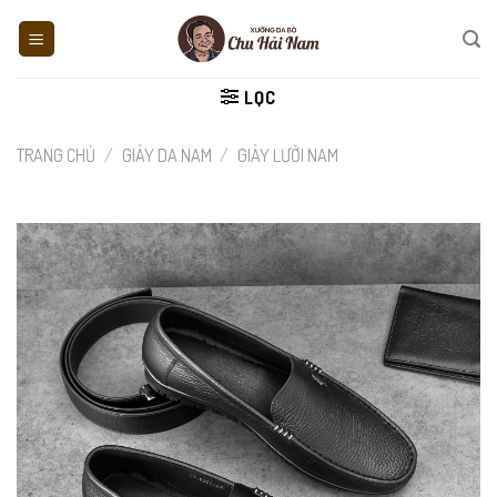
Skip
to
content
LỌC
TRANG CHỦ
/
GIÀY DA NAM
/
GIÀY LƯỜI NAM