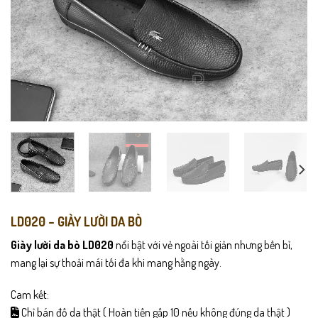
LD020 – GIÀY LƯỜI DA BÒ
Giày lười da bò LD020
nổi bật với vẻ ngoài tối giản nhưng bền bỉ,
mang lại sự thoải mái tối đa khi mang hằng ngày.
Cam kết:
Chỉ bán đồ da thật ( Hoàn tiền gấp 10 nếu không đúng da thật )