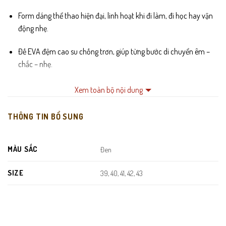
Form dáng thể thao hiện đại, linh hoạt khi đi làm, đi học hay vận
động nhẹ.
Đế EVA đệm cao su chống trơn, giúp từng bước di chuyển êm –
chắc – nhẹ.
Dây buộc co giãn, dễ mang và điều chỉnh ôm chân chuẩn form.
Xem toàn bộ nội dung
Trọng lượng siêu nhẹ, mang lâu không bị mỏi chân.
THÔNG TIN BỔ SUNG
MÀU SẮC
Đen
SIZE
39, 40, 41, 42, 43