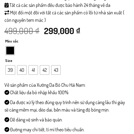
Tất cả các sản phẩm đều được bảo hành 24 tháng về da
Một đổi một đối với tất cả các sản phẩm có lỗi từ nhà sản xuất (
còn nguyên tem mác )
Giá
Giá
499,000
₫
299,000
₫
Màu sắc
gốc
hiện
là:
tại
Size
499,000 ₫.
là:
39
40
41
42
43
299,000 ₫.
Về sản phẩm của Xưởng Da Bò Chu Hải Nam:
Chất liệu da bò nhập khẩu 100%
Da được xử lý theo đúng quy trình nên sử dụng càng lâu thì giày
sẽ càng mềm mại, dẻo dai, bền màu và tăng độ bóng mịn.
Dễ dàng vệ sinh và bảo quản.
Đường may chi tiết, tỉ mỉ theo tiêu chuẩn.