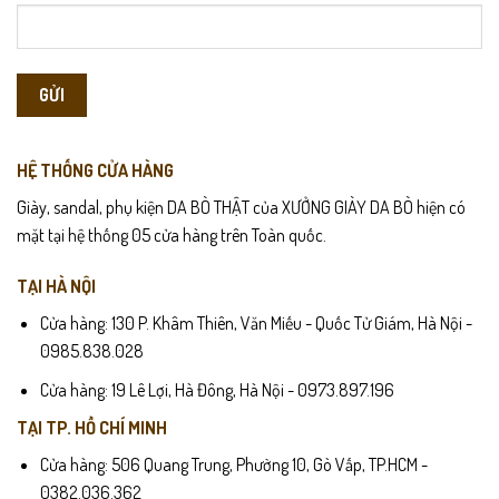
HỆ THỐNG CỬA HÀNG
Giày, sandal, phụ kiện DA BÒ THẬT của XƯỞNG GIÀY DA BÒ hiện có
mặt tại hệ thống 05 cửa hàng trên Toàn quốc.
TẠI HÀ NỘI
Cửa hàng: 130 P. Khâm Thiên, Văn Miếu - Quốc Tử Giám, Hà Nội -
0985.838.028
Cửa hàng: 19 Lê Lợi, Hà Đông, Hà Nội - 0973.897.196
TẠI TP. HỒ CHÍ MINH
Cửa hàng: 506 Quang Trung, Phường 10, Gò Vấp, TP.HCM -
0382.036.362