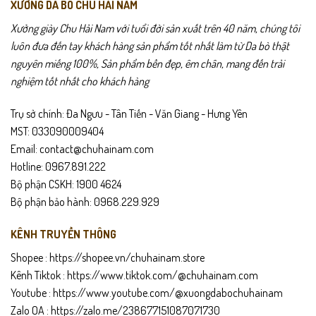
XƯỞNG DA BÒ CHU HẢI NAM
Đổi trả trong 15 ngày nếu lỗi hoặc không vừa ý.
Xưởng giày Chu Hải Nam với tuổi đời sản xuất trên 40 năm, chúng tôi
luôn đưa đến tay khách hàng sản phẩm tốt nhất làm từ Da bò thật
Hướng dẫn bảo quản
nguyên miếng 100%, Sản phẩm bền đẹp, êm chân, mang đến trải
Giặt bằng tay với nước lạnh để giữ form vải.
nghiệm tốt nhất cho khách hàng
Tránh phơi dưới nắng gắt quá lâu.
Trụ sở chính: Đa Ngưu - Tân Tiến - Văn Giang - Hưng Yên
MST: 033090009404
Để giày nơi thoáng khí sau khi sử dụng
Email: contact@chuhainam.com
Hotline: 0967.891.222
Bộ phận CSKH: 1900 4624
Bộ phận bảo hành: 0968.229.929
KÊNH TRUYỀN THÔNG
Shopee :
https://shopee.vn/chuhainam.store
Kênh Tiktok :
https://www.tiktok.com/@chuhainam.com
Youtube :
https://www.youtube.com/@xuongdabochuhainam
Zalo OA :
https://zalo.me/238677151087071730