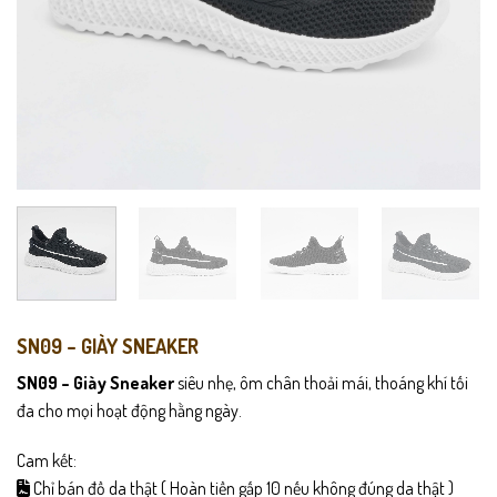
SN09 – GIÀY SNEAKER
SN09 – Giày Sneaker
siêu nhẹ, ôm chân thoải mái, thoáng khí tối
đa cho mọi hoạt động hằng ngày.
Cam kết:
Chỉ bán đồ da thật ( Hoàn tiền gấp 10 nếu không đúng da thật )