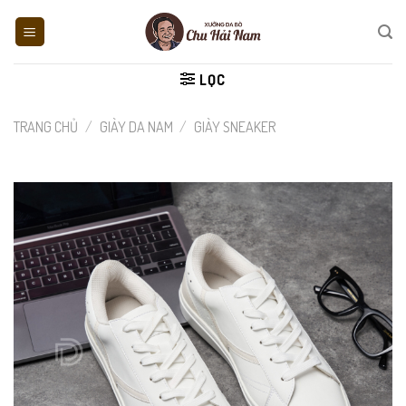
Skip
to
content
LỌC
TRANG CHỦ
/
GIÀY DA NAM
/
GIÀY SNEAKER