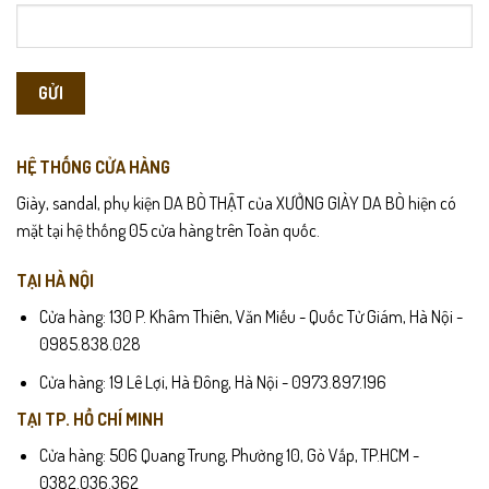
HỆ THỐNG CỬA HÀNG
Giày, sandal, phụ kiện DA BÒ THẬT của XƯỞNG GIÀY DA BÒ hiện có
mặt tại hệ thống 05 cửa hàng trên Toàn quốc.
TẠI HÀ NỘI
Cửa hàng: 130 P. Khâm Thiên, Văn Miếu - Quốc Tử Giám, Hà Nội -
0985.838.028
Cửa hàng: 19 Lê Lợi, Hà Đông, Hà Nội - 0973.897.196
TẠI TP. HỒ CHÍ MINH
Cửa hàng: 506 Quang Trung, Phường 10, Gò Vấp, TP.HCM -
0382.036.362