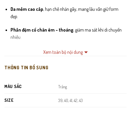
Da mềm cao cấp
, hạn chế nhăn gãy, mang lâu vẫn giữ form
đẹp.
Phần đệm cổ chân êm – thoáng
, giảm ma sát khi di chuyển
nhiều.
Đế cao su đàn hồi
, ma sát tốt, hạn chế trơn trượt, phù hợp cả đi
Xem toàn bộ nội dung
bộ và lái xe.
THÔNG TIN BỔ SUNG
Các đường chỉ tinh gọn
, tỉ mỉ, giúp thân giày liền khối và tăng
độ bền trong quá trình sử dụng.
MÀU SẮC
Trắng
Mũi
giày sneaker
bo tròn
, tôn dáng bàn chân nhưng không
gây bí hoặc đau đầu ngón khi mang cả ngày.
SIZE
39, 40, 41, 42, 43