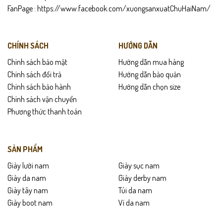
FanPage :
https://www.facebook.com/xuongsanxuatChuHaiNam/
Gợi ý sử dụng
Mang hằng ngày: nhẹ – êm – thoáng, phù hợp di chuyển nhiều.
CHÍNH SÁCH
HƯỚNG DẪN
Phối cùng quần jeans/slim-fit để tạo outfit trẻ trung.
Chính sách bảo mật
Hướng dẫn mua hàng
Chính sách đổi trả
Hướng dẫn bảo quản
Kết hợp với sơ mi trắng hoặc áo thun basic để tôn sự tối giản.
Chính sách bảo hành
Hướng dẫn chọn size
Chính sách vận chuyển
Là món quà hoàn hảo cho bạn trai, bạn bè, người thân yêu thích
Phương thức thanh toán
phong cách sạch sẽ và hiện đại.
Chính sách sản phẩm
SẢN PHẨM
Bảo hành 24 tháng
Giày lười nam
Giày sục nam
Giày da nam
Giày derby nam
Giao hàng toàn quốc – Kiểm hàng trước khi thanh toán
Giày tây nam
Túi da nam
Đổi trả trong 15 ngày nếu lỗi hoặc không hài lòng
Giày boot nam
Ví da nam