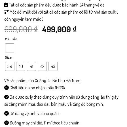
Tất cả các sản phẩm đều được bảo hành 24 tháng về da
Một đổi một đối với tất cả các sản phẩm có lỗi từ nhà sản xuất (
còn nguyên tem mác )
Giá
Giá
699,000
₫
499,000
₫
Màu sắc
gốc
hiện
là:
tại
Size
699,000 ₫.
là:
39
40
41
42
43
499,000 ₫.
Về sản phẩm của Xưởng Da Bò Chu Hải Nam:
Chất liệu da bò nhập khẩu 100%
Da được xử lý theo đúng quy trình nên sử dụng càng lâu thì giày
sẽ càng mềm mại, dẻo dai, bền màu và tăng độ bóng mịn.
Dễ dàng vệ sinh và bảo quản.
Đường may chi tiết, tỉ mỉ theo tiêu chuẩn.