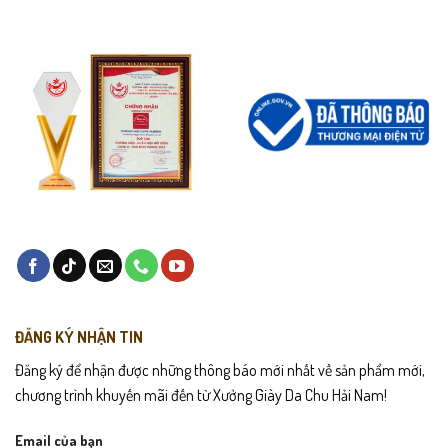
Hướng dẫn bảo quản
Lau sạch bụi sau khi sử dụng bằng khăn mềm.
Tránh để giày tiếp xúc nước bẩn hoặc bùn quá lâu.
Không phơi trực tiếp dưới nắng gắt, chỉ để nơi thoáng.
Sử dụng miếng lót khử mùi để giày luôn thơm – thoáng.
Cất trong hộp hoặc túi chống bụi khi không dùng.
ĐĂNG KÝ NHẬN TIN
Đăng ký để nhận được những thông báo mới nhất về sản phẩm mới,
chương trình khuyến mãi đến từ Xưởng Giày Da Chu Hải Nam!
Email của bạn