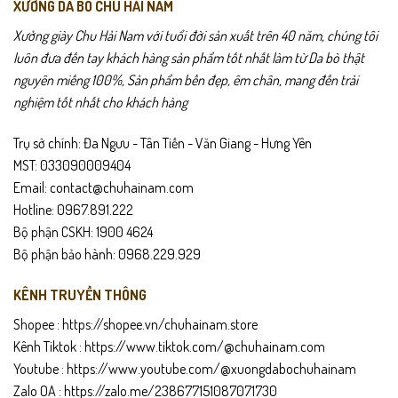
Dù bạn đi làm, đi chơi, chạy việc, hay du lịch dài ngày, SX04 đều
XƯỞNG DA BÒ CHU HẢI NAM
mang lại sự thoải mái và tự tin. Thiết kế tối giản giúp giày dễ phối với
Xưởng giày Chu Hải Nam với tuổi đời sản xuất trên 40 năm, chúng tôi
mọi loại trang phục từ quần tây, jeans, kaki đến short, đồng thời phù
luôn đưa đến tay khách hàng sản phẩm tốt nhất làm từ Da bò thật
hợp với mọi độ tuổi.
nguyên miếng 100%, Sản phẩm bền đẹp, êm chân, mang đến trải
nghiệm tốt nhất cho khách hàng
Một đôi sneaker trắng chuẩn phong cách – bền – đẹp – thực dụng, rất
“đáng tiền” cho bất kỳ tủ giày nam nào.
Trụ sở chính: Đa Ngưu - Tân Tiến - Văn Giang - Hưng Yên
MST: 033090009404
Email: contact@chuhainam.com
Hotline: 0967.891.222
Bộ phận CSKH: 1900 4624
Bộ phận bảo hành: 0968.229.929
KÊNH TRUYỀN THÔNG
Shopee :
https://shopee.vn/chuhainam.store
Kênh Tiktok :
https://www.tiktok.com/@chuhainam.com
Youtube :
https://www.youtube.com/@xuongdabochuhainam
Zalo OA :
https://zalo.me/238677151087071730