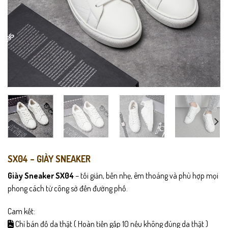
SX04 – GIÀY SNEAKER
Giày Sneaker SX04
– tối giản, bền nhẹ, êm thoáng và phù hợp mọi
phong cách từ công sở đến đường phố.
Cam kết:
Chỉ bán đồ da thật ( Hoàn tiền gấp 10 nếu không đúng da thật )