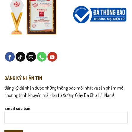
Chính sách sản phẩm
Bảo hành 6 tháng
cho lỗi chỉ may, rách, bung sợi.
Đổi trả trong 7 ngày
nếu không hài lòng.
Giao hàng toàn quốc
, hỗ trợ
đồng kiểm trước khi nhận
.
Hướng dẫn bảo quản
Giặt bằng nước mát, tránh tẩy mạnh.
ĐĂNG KÝ NHẬN TIN
Phơi nơi thoáng, tránh ánh nắng trực tiếp.
Đăng ký để nhận được những thông báo mới nhất về sản phẩm mới,
Không sấy nóng để giữ độ mềm và đàn hồi.
chương trình khuyến mãi đến từ Xưởng Giày Da Chu Hải Nam!
Email của bạn