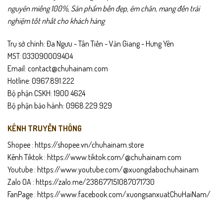
nguyên miếng 100%, Sản phẩm bền đẹp, êm chân, mang đến trải
nghiệm tốt nhất cho khách hàng
Trụ sở chính: Đa Ngưu - Tân Tiến - Văn Giang - Hưng Yên
TAT01
không chỉ là tất, mà là
giải pháp toàn diện
cho đôi chân
MST: 033090009404
luôn khô thoáng, sạch và dễ chịu cả ngày.Với chất liệu
cotton cao
Email: contact@chuhainam.com
cấp pha co giãn 4 chiều
, tất mềm, hút ẩm tốt, khử mùi tự nhiên –
Hotline: 0967.891.222
giúp bạn tự tin dù mang giày kín nhiều giờ.
Bộ phận CSKH: 1900 4624
Bộ phận bảo hành: 0968.229.929
KÊNH TRUYỀN THÔNG
Shopee :
https://shopee.vn/chuhainam.store
Kênh Tiktok :
https://www.tiktok.com/@chuhainam.com
Youtube :
https://www.youtube.com/@xuongdabochuhainam
Zalo OA :
https://zalo.me/238677151087071730
FanPage :
https://www.facebook.com/xuongsanxuatChuHaiNam/