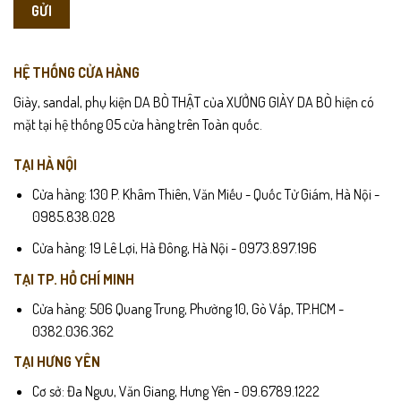
HỆ THỐNG CỬA HÀNG
Giày, sandal, phụ kiện DA BÒ THẬT của XƯỞNG GIÀY DA BÒ hiện có
mặt tại hệ thống 05 cửa hàng trên Toàn quốc.
TẠI HÀ NỘI
Cửa hàng: 130 P. Khâm Thiên, Văn Miếu - Quốc Tử Giám, Hà Nội -
0985.838.028
Cửa hàng: 19 Lê Lợi, Hà Đông, Hà Nội - 0973.897.196
TẠI TP. HỒ CHÍ MINH
Cửa hàng: 506 Quang Trung, Phường 10, Gò Vấp, TP.HCM -
0382.036.362
TẠI HƯNG YÊN
Cơ sở: Đa Ngưu, Văn Giang, Hưng Yên - 09.6789.1222