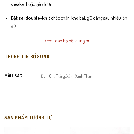
sneaker hoặc giày lười.
Dệt sợi double-knit
chắc chắn, khó bai, giữ dáng sau nhiều lần
giặt.
Phần gót và mũi tất
được gia cố, tăng độ bền, chống rách – cực
Xem toàn bộ nội dung
kỳ phù hợp với người di chuyển hoặc làm việc nhiều giờ.
THÔNG TIN BỔ SUNG
Dạng cuộn đóng hộp sang trọng
, tiện bảo quản hoặc làm quà
tặng tinh tế.
MÀU SẮC
Đen, Ghi, Trắng, Xám, Xanh Than
SẢN PHẨM TƯƠNG TỰ