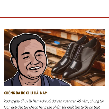
này
có
nhiều
biến
thể.
Các
Bảng màu cơ bản của
TAT01
giúp bạn dễ dàng phối đồ – dù là vest
tùy
công sở, quần jeans hay đồ thể thao. Một hộp 10 đôi gọn gàng, đủ
chọn
có
dùng luân phiên suốt tuần mà vẫn giữ được sự sạch sẽ, tinh tế và
thể
phong cách.
được
chọn
trên
trang
sản
phẩm
XƯỞNG DA BÒ CHU HẢI NAM
Xưởng giày Chu Hải Nam với tuổi đời sản xuất trên 40 năm, chúng tôi
luôn đưa đến tay khách hàng sản phẩm tốt nhất làm từ Da bò thật