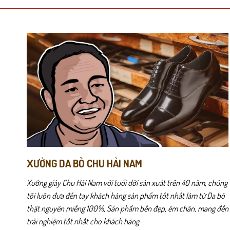
nhiều
nhiều
biến
biến
thể.
thể.
Các
Các
tùy
tùy
chọn
chọn
Cầm TAT51 thấy ngay độ mịn và nhẹ của sợi dệt — bề mặt phẳng, 
có
có
thể
thể
được
được
chọn
chọn
trên
trên
trang
trang
sản
sản
phẩm
phẩm
XƯỞNG DA BÒ CHU HẢI NAM
Xưởng giày Chu Hải Nam với tuổi đời sản xuất trên 40 năm, chúng
tôi luôn đưa đến tay khách hàng sản phẩm tốt nhất làm từ Da bò
thật nguyên miếng 100%, Sản phẩm bền đẹp, êm chân, mang đến
trải nghiệm tốt nhất cho khách hàng