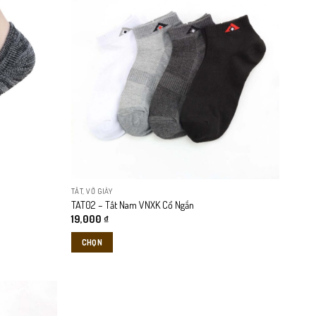
TẤT, VỚ GIÀY
TAT02 – Tất Nam VNXK Cổ Ngắn
19,000
₫
CHỌN
Sản
phẩm
này
có