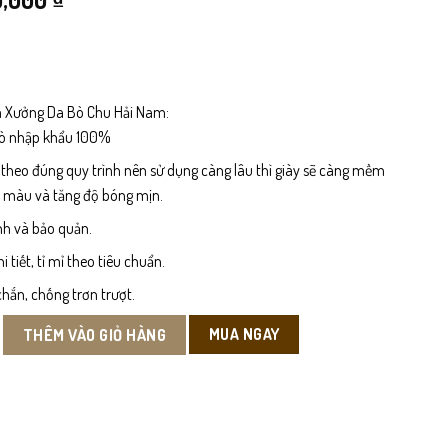
ốc
hiện
:
tại
,000 ₫.
là:
 Xưởng Da Bò Chu Hải Nam:
bò nhập khẩu 100%
10,000 ₫.
 theo đúng quy trình nên sử dụng càng lâu thì giày sẽ càng mềm
n màu và tăng độ bóng mịn.
nh và bảo quản.
tiết, tỉ mỉ theo tiêu chuẩn.
hắn, chống trơn trượt.
ổ Ngắn số lượng
MUA NGAY
THÊM VÀO GIỎ HÀNG