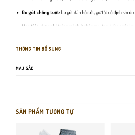
Bo gót chống tuột:
bo gót đàn hồi tốt, giữ tất cố định khi d
Hoạ tiết:
đường kẻ trắng mảnh ở phần mũi tạo điểm nhấn khỏe
Màu sắc:
đen chủ đạo — dễ phối với mọi phong cách và giày.
THÔNG TIN BỔ SUNG
MÀU SẮC
SẢN PHẨM TƯƠNG TỰ