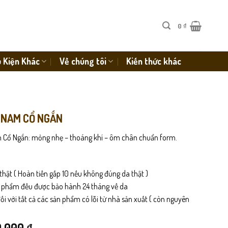
0
₫
 Kiện Khác
Về chúng tôi
Kiến thức khác
 NAM CỔ NGẮN
 Cổ Ngắn: mỏng nhẹ – thoáng khí – ôm chân chuẩn form.
thật ( Hoàn tiền gấp 10 nếu không đúng da thật )
n phẩm đều được bảo hành 24 tháng về da
i với tất cả các sản phẩm có lỗi từ nhà sản xuất ( còn nguyên
iá
Giá
0,000
₫