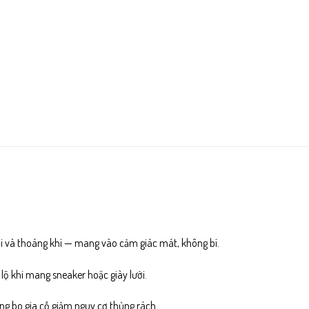
i và thoáng khí — mang vào cảm giác mát, không bí.
lộ khi mang sneaker hoặc giày lười.
ng bo gia cố giảm nguy cơ thủng rách.