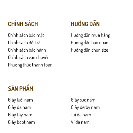
nhiều
biến
thể.
Các
CHÍNH SÁCH
HƯỚNG DẪN
tùy
Chính sách bảo mật
Hướng dẫn mua hàng
chọn
không thô. Bo cổ ôm khít phần mắt cá, nằm gọn trong giày mà không bị lộ
có
Chính sách đổi trả
Hướng dẫn bảo quản
thể
Chính sách bảo hành
Hướng dẫn chọn size
được
Chính sách vận chuyển
chọn
Phương thức thanh toán
trên
trang
sản
SẢN PHẨM
phẩm
Giày lười nam
Giày sục nam
Giày da nam
Giày derby nam
Giày tây nam
Túi da nam
Giày boot nam
Ví da nam