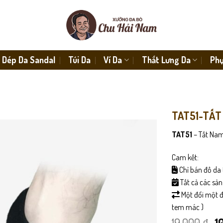
Dép Da Sandal
Túi Da
Ví Da
Thắt Lưng Da
Phụ
TAT51-TẤT
TAT51
– Tất Nam
Cam kết:
Chỉ bán đồ da 
Tất cả các sả
Một đổi một đố
tem mác )
G
19,000
₫
1