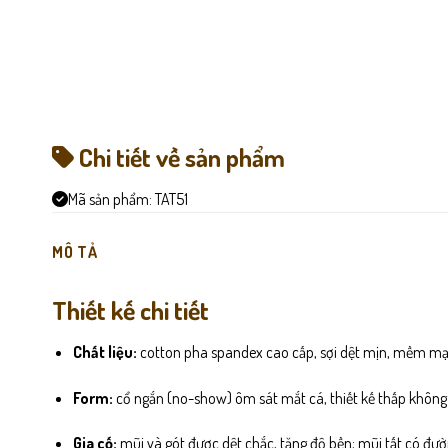
Chi tiết về sản phẩm
Mã sản phẩm:
TAT51
MÔ TẢ
Thiết kế chi tiết
Chất liệu:
cotton pha spandex cao cấp, sợi dệt mịn, mềm mạ
Form:
cổ ngắn (no-show) ôm sát mắt cá, thiết kế thấp không 
Gia cố:
mũi và gót được dệt chắc, tăng độ bền; mũi tất có đườ