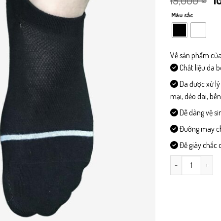
g
Màu sắc
là
19
Về sản phẩm của
Chất liệu da 
Da được xử lý
mại, dẻo dai, bề
Dễ dàng vệ si
Đường may chi 
Đế giày chắc c
TAT51-Tất Nam C