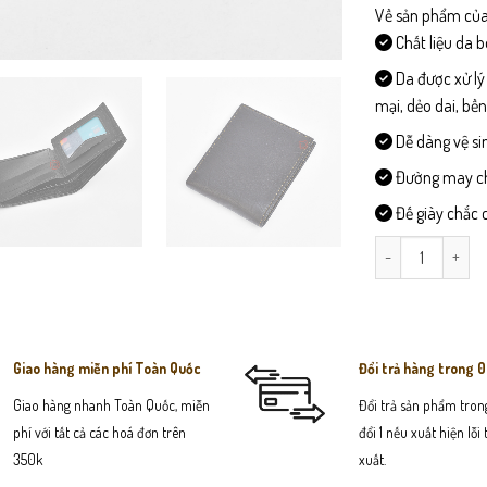
Về sản phẩm của
Chất liệu da 
Da được xử lý
mại, dẻo dai, bề
Dễ dàng vệ si
Đường may chi 
Đế giày chắc c
VB205 - Ví Da Na
Giao hàng miễn phí Toàn Quốc
Đổi trả hàng trong 
Giao hàng nhanh Toàn Quốc, miễn
Đổi trả sản phẩm trong
phí với tất cả các hoá đơn trên
đổi 1 nếu xuất hiện lỗi
350k
xuất.