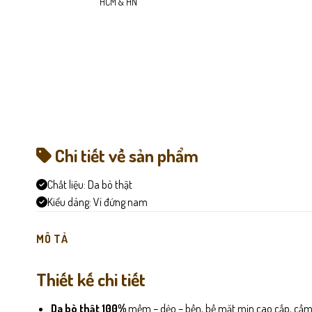
HCM & HN
Chi tiết về sản phẩm
Chất liệu:
Da bò thật
Kiểu dáng:
Ví đứng nam
MÔ TẢ
Thiết kế chi tiết
Da bò thật 100%
mềm – dẻo – bền, bề mặt mịn cao cấp, cầm