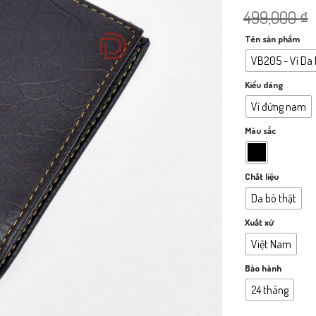
499,000
₫
Tên sản phẩm
VB205 - Ví Da
Kiểu dáng
Ví đứng nam
Màu sắc
Chất liệu
Da bò thật
Xuất xứ
Việt Nam
Bảo hành
24 tháng