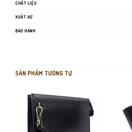
CHẤT LIỆU
XUẤT XỨ
BẢO HÀNH
SẢN PHẨM TƯƠNG TỰ
Da bò thật cao cấp
– càng dùng càng bóng đẹp.
Ngăn mica trong suốt
, tiện cho giấy tờ cá nhân.