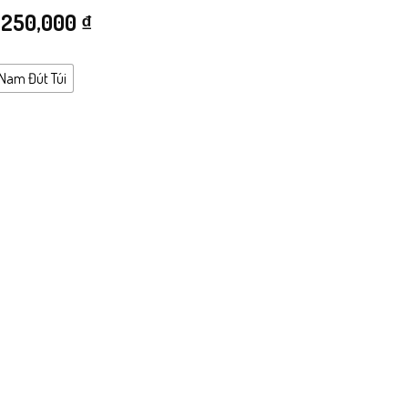
Giá
Giá
250,000
₫
gốc
hiện
 Nam Đút Túi
là:
tại
499,000 ₫.
là:
250,000 ₫.