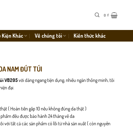
0
₫
 Kiện Khác
Về chúng tôi
Kiến thức khác
 DA NAM ĐÚT TÚI
túi VB205
với dáng ngang tiện dụng, nhiều ngăn thông minh, tối
iện đại.
thật ( Hoàn tiền gấp 10 nếu không đúng da thật )
n phẩm đều được bảo hành 24 tháng về da
i với tất cả các sản phẩm có lỗi từ nhà sản xuất ( còn nguyên