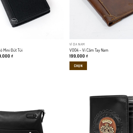
VÍ DA NAM
ỏ Mini Đút Túi
V004 – Ví Cầm Tay Nam
Giá
9,000
₫
199,000
₫
c
hiện
tại
CHỌN
,000 ₫.
là:
149,000 ₫.
Sản
phẩm
này
có
nhiều
biến
thể.
Các
tùy