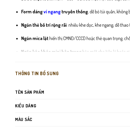
Form dáng
ví ngang
truyền thống
, dễ bỏ túi quần, không 
Ngăn thẻ bố trí rộng rãi
: nhiều khe dọc, khe ngang, dễ thao
Ngăn mica lật
hiển thị CMND/CCCD hoặc thẻ quan trọng, chốn
Ngăn kéo khóa mini bên trong
bảo mật cho tiền lẻ hoặc gi
Đường may nhỏ – đều – tỉ mỉ
, giúp ví giữ form lâu dài dù s
THÔNG TIN BỔ SUNG
Lót trong
chống ẩm – chống mốc
, tăng tuổi thọ ví và bảo v
TÊN SẢN PHẨM
KIỂU DÁNG
MÀU SẮC