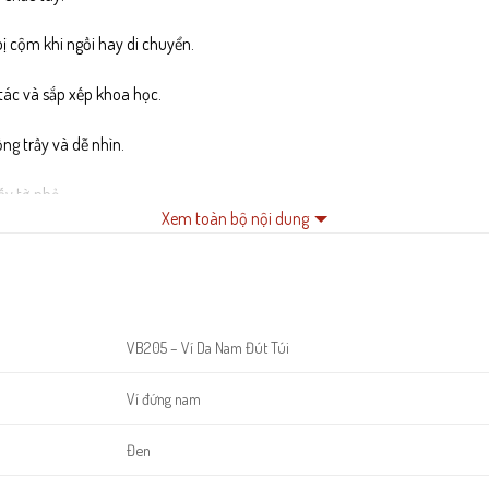
bị cộm khi ngồi hay di chuyển.
 tác và sắp xếp khoa học.
g trầy và dễ nhìn.
ấy tờ nhỏ.
Xem toàn bộ nội dung
ử dụng hằng ngày.
ệ thẻ tốt hơn.
VB205 – Ví Da Nam Đút Túi
Ví đứng nam
Đen