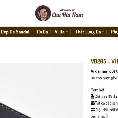
Dép Da Sandal
Túi Da
Ví Da
Thắt Lưng Da
Phụ
VB205 – VÍ
Ví da nam đút 
ưu cho nam giới h
Cam kết:
Chỉ bán đồ da 
Tất cả các sả
Một đổi một đố
tem mác )