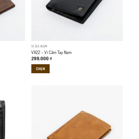
VÍ DA NAM
VX22 – Ví Cầm Tay Nam
299,000
₫
CHỌN
Sản
phẩm
này
có
nhiều
biến
thể.
Các
tùy