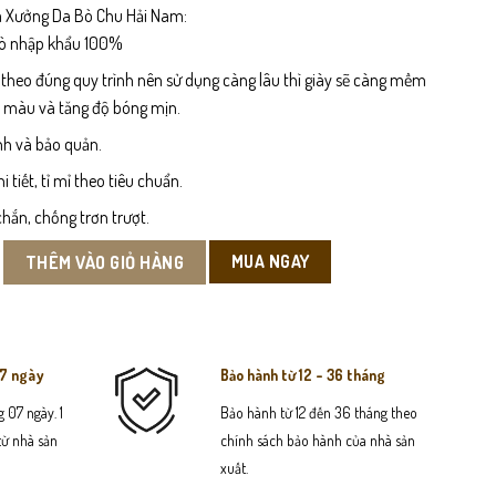
 Xưởng Da Bò Chu Hải Nam:
bò nhập khẩu 100%
 theo đúng quy trình nên sử dụng càng lâu thì giày sẽ càng mềm
n màu và tăng độ bóng mịn.
nh và bảo quản.
tiết, tỉ mỉ theo tiêu chuẩn.
hắn, chống trơn trượt.
m Đút Túi số lượng
MUA NGAY
THÊM VÀO GIỎ HÀNG
07 ngày
Bảo hành từ 12 - 36 tháng
 07 ngày. 1
Bảo hành từ 12 đến 36 tháng theo
 từ nhà sản
chính sách bảo hành của nhà sản
xuất.