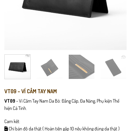
VT09 – VÍ CẦM TAY NAM
VT09
– Ví Cầm Tay Nam Da Bò: Đẳng Cấp, Đa Năng, Phụ kiện Thể
hiện Cá Tính.
Cam kết:
Chỉ bán đồ da thật ( Hoàn tiền gấp 10 nếu không đúng da thật )