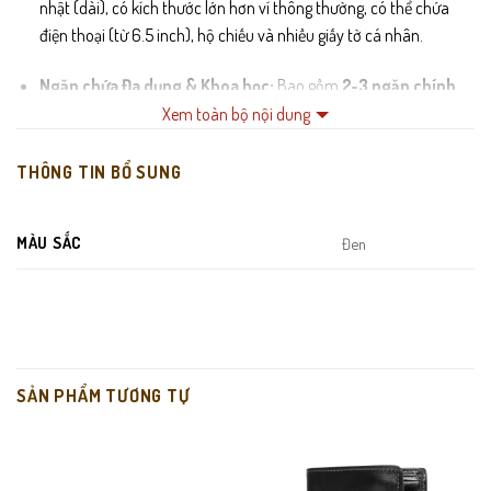
nhật (dài), có kích thước lớn hơn ví thông thường, có thể chứa
điện thoại (từ 6.5 inch), hộ chiếu và nhiều giấy tờ cá nhân.
Ngăn chứa Đa dụng & Khoa học:
Bao gồm
2-3 ngăn chính
lớn (tiền, điện thoại, giấy tờ) và
12-16 khe cắm thẻ
(ATM, ID),
Xem toàn bộ nội dung
cùng với
ngăn khóa kéo
an toàn bên trong.
THÔNG TIN BỔ SUNG
Khóa kéo Kim loại Cao cấp:
Sử dụng khóa kéo (Zipper) mạ
Chrome hoặc Đồng thau, trơn tru, chống kẹt, tăng tính thẩm mỹ
MÀU SẮC
Đen
và đảm bảo an toàn cho đồ vật bên trong.
Dây đeo Cổ tay tiện lợi:
Có dây đeo rời hoặc dây cố định nhỏ
gọn, giúp cầm nắm chắc chắn và tiện lợi khi di chuyển.
Chỉ may Chắc chắn và Tinh tế:
Đường chỉ may đồng màu với
SẢN PHẨM TƯƠNG TỰ
da, được gia công tỉ mỉ, tăng cường độ bền cấu trúc của ví.