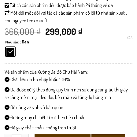
Tất cả các sản phẩm đều được bảo hành 24 tháng về da
Một đổi một đối với tất cả các sản phẩm có lỗi từ nhà sản xuất (
còn nguyên tem mác )
Giá
Giá
366,000
₫
299,000
₫
XÓA
: Đen
Màu sắc
gốc
hiện
là:
tại
366,000 ₫.
là:
Về sản phẩm của Xưởng Da Bò Chu Hải Nam:
Chất liệu da bò nhập khẩu 100%
299,000 ₫.
Da được xử lý theo đúng quy trình nên sử dụng càng lâu thì giày
sẽ càng mềm mại, dẻo dai, bền màu và tăng độ bóng mịn.
Dễ dàng vệ sinh và bảo quản.
Đường may chi tiết, tỉ mỉ theo tiêu chuẩn.
Đế giày chắc chắn, chống trơn trượt.