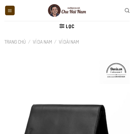
Skip
to
content
LỌC
TRANG CHỦ
/
VÍ DA NAM
/
VÍ DÀI NAM