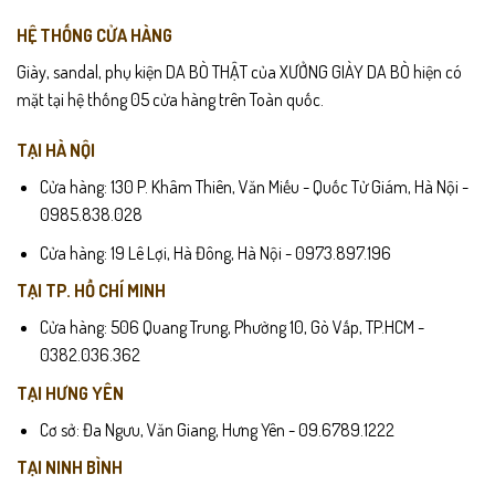
HỆ THỐNG CỬA HÀNG
Giày, sandal, phụ kiện DA BÒ THẬT của XƯỞNG GIÀY DA BÒ hiện có
mặt tại hệ thống 05 cửa hàng trên Toàn quốc.
TẠI HÀ NỘI
Cửa hàng: 130 P. Khâm Thiên, Văn Miếu - Quốc Tử Giám, Hà Nội -
0985.838.028
Cửa hàng: 19 Lê Lợi, Hà Đông, Hà Nội - 0973.897.196
TẠI TP. HỒ CHÍ MINH
Cửa hàng: 506 Quang Trung, Phường 10, Gò Vấp, TP.HCM -
0382.036.362
TẠI HƯNG YÊN
Cơ sở: Đa Ngưu, Văn Giang, Hưng Yên - 09.6789.1222
TẠI NINH BÌNH