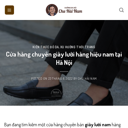
Skip
to
content
KIẾN THỨC ĐỒ DA
,
XU HƯỚNG THỜI TRANG
Cửa hàng chuyên giày lười hàng hiệu nam tại
Hà Nội
POSTED ON
23 THÁNG 8, 2022
BY
CHU HẢI NAM
Bạn đang tìm kiếm một cửa hàng chuyên bán
giày lười nam
hàng