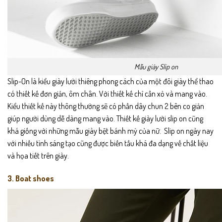
Mẫu giày Slip on
Slip-On là kiểu giày lười thiêng phong cách của một đôi giày thể thao
có thiết kế đơn giản, ôm chân. Với thiết kế chỉ cần xỏ và mang vào.
Kiểu thiết kế này thông thường sẽ có phần dây chun 2 bên co giản
giúp người dùng dễ dàng mang vào. Thiết kế giày lười slip on cũng
khá giống với những mẫu giày bệt bánh mỳ của nữ. Slip on ngày nay
với nhiều tình sáng tạo cũng được biến tấu khá đa dạng về chất liệu
và họa tiết trên giày.
3. Boat shoes