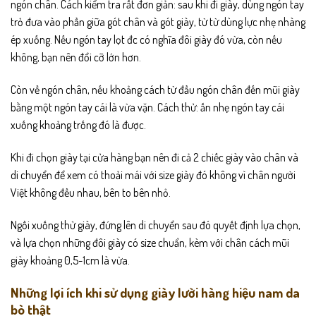
ngón chân. Cách kiểm tra rất đơn giản: sau khi đi giày, dùng ngón tay
trỏ đưa vào phần giữa gót chân và gót giày, từ từ dùng lực nhẹ nhàng
ép xuống. Nếu ngón tay lọt đc có nghĩa đôi giày đó vừa, còn nếu
không, bạn nên đổi cỡ lớn hơn.
Còn về ngón chân, nếu khoảng cách từ đầu ngón chân đến mũi giày
bằng một ngón tay cái là vừa vặn. Cách thử: ấn nhẹ ngón tay cái
xuống khoảng trống đó là được.
Khi đi chọn giày tại cửa hàng bạn nên đi cả 2 chiếc giày vào chân và
di chuyển để xem có thoải mái với size giày đó không vì chân người
Việt không đều nhau, bên to bên nhỏ.
Ngồi xuống thử giày, đứng lên di chuyển sau đó quyết định lựa chọn,
và lựa chọn những đôi giày có size chuẩn, kèm với chân cách mũi
giày khoảng 0,5-1cm là vừa.
Những lợi ích khi sử dụng giày lười hàng hiệu nam da
bò thật