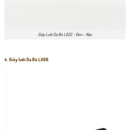
Giày Lười Da Bò L022 – Đen – Nâu
4. Giày lười Da Bò LX66