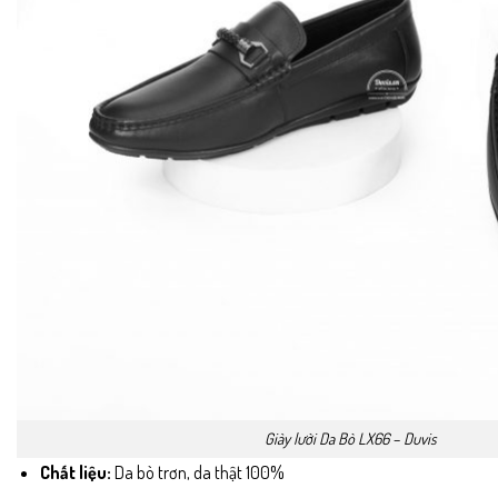
Giày lười Da Bò LX66 – Duvis
Chất liệu:
Da bò trơn, da thật 100%