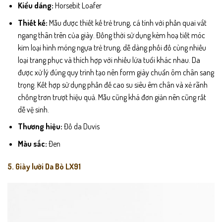
Kiểu dáng:
Horsebit Loafer
Thiết kế:
Mẫu được thiết kế trẻ trung, cá tính với phần quai vắt
ngang thân trên của giày. Đồng thời sử dụng kèm hoạ tiết móc
kim loại hình móng ngựa trẻ trung, dễ dàng phối đồ cùng nhiều
loại trang phục và thích hợp với nhiều lứa tuổi khác nhau. Da
được xử lý đúng quy trình tạo nên form giày chuẩn ôm chân sang
trọng. Kết hợp sử dụng phần đế cao su siêu êm chân và xẻ rãnh
chống trơn trượt hiệu quả. Mẫu cũng khá đơn giản nên cũng rất
dễ vệ sinh.
Thương hiệu:
Đồ da Duvis
Màu sắc:
Đen
5. Giày lười Da Bò LX91