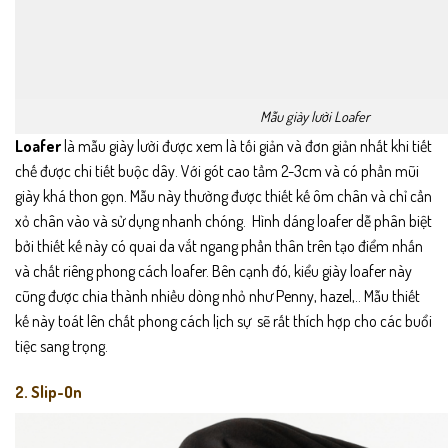
Mẫu giày lười Loafer
Loafer
là mẫu giày lười được xem là tối giản và đơn giản nhất khi tiết
chế được chi tiết buộc dây. Với gót cao tầm 2-3cm và có phần mũi
giày khá thon gọn. Mẫu này thường được thiết kế ôm chân và chỉ cần
xỏ chân vào và sử dụng nhanh chóng. Hình dáng loafer dễ phân biệt
bởi thiết kế này có quai da vắt ngang phần thân trên tạo điểm nhấn
và chất riêng phong cách loafer. Bên cạnh đó, kiểu giày loafer này
cũng được chia thành nhiều dòng nhỏ như Penny, hazel,.. Mẫu thiết
kế này toát lên chất phong cách lịch sự sẽ rất thích hợp cho các buổi
tiệc sang trọng.
2. Slip-On