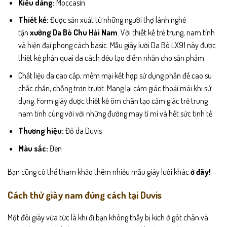
Kiểu dáng:
Moccasin
Thiết kế:
Được sản xuất từ những người thợ lành nghề
tận
xưởng Da Bò Chu Hải Nam
. Với thiết kế trẻ trung, nam tính
và hiện đại phong cách basic. Mẫu giày lười Da Bò LX91 này được
thiết kế phần quai da cách đều tạo điểm nhấn cho sản phẩm.
Chất liệu da cao cấp, mềm mại kết hợp sử dụng phần đế cao su
chắc chắn, chống trơn trượt. Mang lại cảm giác thoải mái khi sử
dụng. Form giày được thiết kế ôm chân tạo cảm giác trẻ trung
nam tính cùng với với những đường may tỉ mỉ và hết sức tinh tế.
Thương hiệu:
Đồ da Duvis
Màu sắc:
Đen
Bạn cũng có thể tham khảo thêm nhiều mẫu giày lười khác
ở đây!
Cách thử giày nam đúng cách tại Duvis
Một đôi giày vừa tức là khi đi bạn không thấy bị kích ở gót chân và