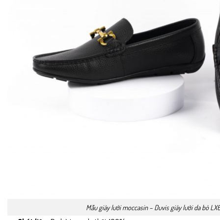
Mẫu giày lười moccasin – Duvis
giày lười da bò LX