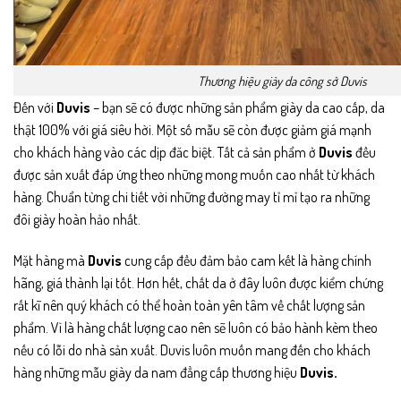
Thương hiệu giày da công sở Duvis
Đến với
Duvis
– bạn sẽ có được những sản phẩm giày da cao cấp, da
thật 100% với giá siêu hời. Một số mẫu sẽ còn được giảm giá mạnh
cho khách hàng vào các dịp đăc biệt. Tất cả sản phẩm ở
Duvis
đều
được sản xuất đáp ứng theo những mong muốn cao nhất từ khách
hàng. Chuẩn từng chi tiết vời những đường may tỉ mỉ tạo ra những
đôi giày hoàn hảo nhất.
Mặt hàng mà
Duvis
cung cấp đều đảm bảo cam kết là hàng chính
hãng, giá thành lại tốt. Hơn hết, chất da ở đây luôn được kiểm chứng
rất kĩ nên quý khách có thể hoàn toàn yên tâm về chất lượng sản
phẩm. Vì là hàng chất lượng cao nên sẽ luôn có bảo hành kèm theo
nếu có lỗi do nhà sản xuất. Duvis luôn muốn mang đến cho khách
hàng những mẫu giày da nam đẳng cấp thương hiệu
Duvis.