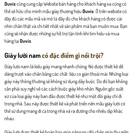
Duvis
cũng cung cấp Website bán hàng cho khách hàng xa cũng có
thể sở hữu cho mình mẫu giày thương hiệu
Duvis
. Ở trên website có
đầy đủ các mẫu mã và mô tả đầy đủ cho khách hàng có được cái
nhìn chân thật và chi tiết nhất về sản phẩm mà bạn muốn mua. Bạn
cũng sẽ nhận được những sự hỗ trợ tận tình khi tìm hiểu và mua
hàng tại
Duvis
.
Giày lười nam
có đặc điểm gì nổi trội?
Giày lười nam là kiểu giày mang nhanh chóng. Nó được thiết kế dễ
dàng trượt vào chân bằng các chất liệu co giản thoải mái. Những loại
giày này thông thường sẽ không sử dụng dây buộc. Do đó bạn không
cần phải suy nghĩ về các cách buộc giày khó nhằn. Nguồn gốc suất
xứ của loại giày này ban đầu được thiết kế như một đôi giày chỉ đi
trong nhà. Sau này được thiết kế và phát triển nên mẫu giày lười có
thể sử dung mang đi cả trong nhà và ra đường cho nhiều dịp khác
nhau.
Giày lười được thiết kế hoàn hảo giúp nâng niu đôi chân giúp thư giãn