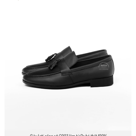
Giày lười công sở C003 làm từ Da bò thật 100%