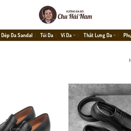
Dép Da Sandal
Túi Da
Ví Da
Thắt Lưng Da
Phụ
H