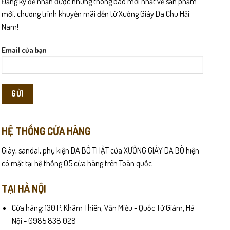
Đăng ký để nhận được những thông báo mới nhất về sản phẩm
có
mới, chương trình khuyến mãi đến từ Xưởng Giày Da Chu Hải
thể
Nam!
được
chọn
Email của bạn
trên
trang
sản
phẩm
HỆ THỐNG CỬA HÀNG
Giày, sandal, phụ kiện DA BÒ THẬT của XƯỞNG GIÀY DA BÒ hiện
có mặt tại hệ thống 05 cửa hàng trên Toàn quốc.
TẠI HÀ NỘI
Cửa hàng: 130 P. Khâm Thiên, Văn Miếu - Quốc Tử Giám, Hà
Nội - 0985.838.028