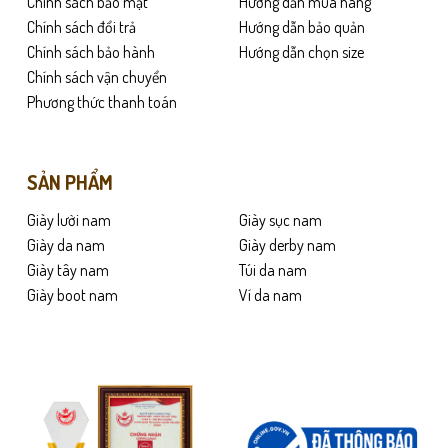
Chính sách bảo mật
Hướng dẫn mua hàng
có
Chính sách đổi trả
Hướng dẫn bảo quản
thể
Chính sách bảo hành
Hướng dẫn chọn size
được
Chính sách vận chuyển
chọn
Phương thức thanh toán
trên
trang
sản
phẩm
SẢN PHẨM
Giày lười nam
Giày sục nam
Giày da nam
Giày derby nam
Giày tây nam
Túi da nam
Giày boot nam
Ví da nam