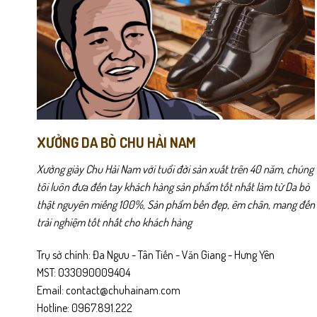
có
có
thể
thể
được
được
chọn
chọn
trên
trên
trang
trang
sản
sản
phẩm
phẩm
XƯỞNG DA BÒ CHU HẢI NAM
Xưởng giày Chu Hải Nam với tuổi đời sản xuất trên 40 năm, chúng
tôi luôn đưa đến tay khách hàng sản phẩm tốt nhất làm từ Da bò
thật nguyên miếng 100%, Sản phẩm bền đẹp, êm chân, mang đến
trải nghiệm tốt nhất cho khách hàng
Trụ sở chính: Đa Ngưu - Tân Tiến - Văn Giang - Hưng Yên
MST: 033090009404
Email: contact@chuhainam.com
Hotline: 0967.891.222