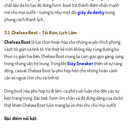
chất liệu da bò tạo độ đứng form, boot trở thành điểm nhấn mạnh
mẽ cho mọi outfit – tương tự như một đôi
giày da derby
trong
phong cách thanh lịch..
3.1. Chelsea Boot – Tối Giản, Lịch Lãm
Chelsea Boot
là lựa chọn hoàn hảo cho những ai yêu thích phong
cách tối giản và tinh tế. Với thiết kế trơn không dây cùng đường bo
thun co giãn hai bên, Chelsea Boot mang lại cảm giác gọn gàng, sang
trọng nhưng vẫn trẻ trung. Trong khi
Giày Sneaker
thiên về sự năng
động, casual, Chelsea Boot lại phù hợp hơn cho những hoàn cảnh
cần vẻ ngoài chỉn chu và tinh tế.
Dòng boot này phù hợp từ đi làm, cà phê cuối tuần cho đến các sự
kiện trang trọng. Đặc biệt, form ôm chân và độ đứng dáng của da bò
thật khiến Chelsea Boot luôn mang lại vẻ chỉn chu cho mọi outfit.
Đặc điểm nổi bật: