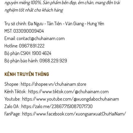
nguyên miếng 100%, Sản phẩm bền đẹp, êm chân, mang đến trải
nghiệm tốt nhất cho khách hàng
Trụ sở chính: Đa Ngưu - Tân Tiến - Văn Giang - Hưng Yên
MST: 033090009404
Email: contact@chuhainam.com
Hotline: 0967.891.222
Bộ phận CSKH: 1900 4624
Bộ phận bảo hành: 0968.229.929
KÊNH TRUYỀN THÔNG
Shopee :
https://shopee.vn/chuhainam.store
Kênh Tiktok :
https://www.tiktok.com/@chuhainam.com
Youtube :
https://www.youtube.com/@xuongdabochuhainam
Zalo OA :
https://zalo.me/238677151087071730
FanPage :
https://www.facebook.com/xuongsanxuatChuHaiNam/