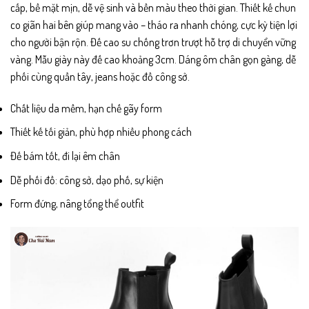
cấp, bề mặt mịn, dễ vệ sinh và bền màu theo thời gian. Thiết kế chun
co giãn hai bên giúp mang vào – tháo ra nhanh chóng, cực kỳ tiện lợi
cho người bận rộn. Đế cao su chống trơn trượt hỗ trợ di chuyển vững
vàng. Mẫu giày này đế cao khoảng 3cm. Dáng ôm chân gọn gàng, dễ
phối cùng quần tây, jeans hoặc đồ công sở.
Chất liệu da mềm, hạn chế gãy form
Thiết kế tối giản, phù hợp nhiều phong cách
Đế bám tốt, đi lại êm chân
Dễ phối đồ: công sở, dạo phố, sự kiện
Form đứng, nâng tổng thể outfit