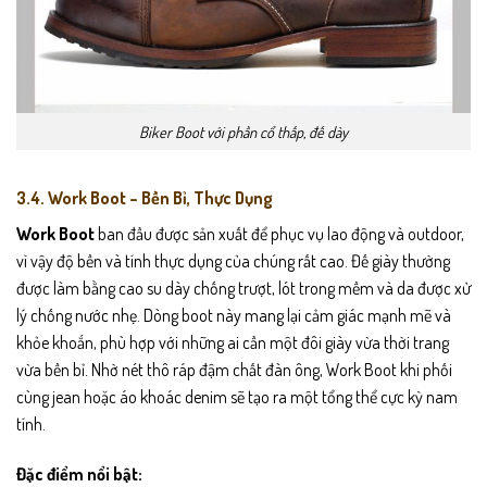
Biker Boot với phần cổ thấp, đế dày
3.4. Work Boot – Bền Bỉ, Thực Dụng
Work Boot
ban đầu được sản xuất để phục vụ lao động và outdoor,
vì vậy độ bền và tính thực dụng của chúng rất cao. Đế giày thường
được làm bằng cao su dày chống trượt, lót trong mềm và da được xử
lý chống nước nhẹ. Dòng boot này mang lại cảm giác mạnh mẽ và
khỏe khoắn, phù hợp với những ai cần một đôi giày vừa thời trang
vừa bền bỉ. Nhờ nét thô ráp đậm chất đàn ông, Work Boot khi phối
cùng jean hoặc áo khoác denim sẽ tạo ra một tổng thể cực kỳ nam
tính.
Đặc điểm nổi bật: