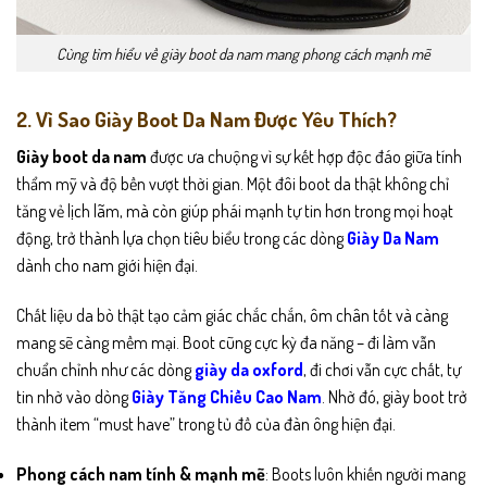
Cùng tìm hiểu về giày boot da nam mang phong cách mạnh mẽ
2. Vì Sao Giày Boot Da Nam Được Yêu Thích?
Giày boot da nam
được ưa chuộng vì sự kết hợp độc đáo giữa tính
thẩm mỹ và độ bền vượt thời gian. Một đôi boot da thật không chỉ
tăng vẻ lịch lãm, mà còn giúp phái mạnh tự tin hơn trong mọi hoạt
động, trở thành lựa chọn tiêu biểu trong các dòng
Giày Da Nam
dành cho nam giới hiện đại.
Chất liệu da bò thật tạo cảm giác chắc chắn, ôm chân tốt và càng
mang sẽ càng mềm mại. Boot cũng cực kỳ đa năng – đi làm vẫn
chuẩn chỉnh như các dòng
giày da oxford
, đi chơi vẫn cực chất, tự
tin nhờ vào dòng
Giày Tăng Chiều Cao Nam
. Nhờ đó, giày boot trở
thành item “must have” trong tủ đồ của đàn ông hiện đại.
Phong cách nam tính & mạnh mẽ
: Boots luôn khiến người mang