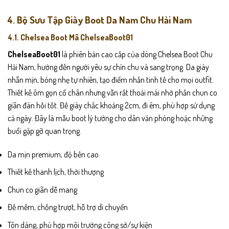
4. Bộ Sưu Tập Giày Boot Da Nam Chu Hải Nam
4.1. Chelsea Boot Mã ChelseaBoot01
ChelseaBoot01
là phiên bản cao cấp của dòng Chelsea Boot Chu
Hải Nam, hướng đến người yêu sự chỉn chu và sang trọng. Da giày
nhẵn mịn, bóng nhẹ tự nhiên, tạo điểm nhấn tinh tế cho mọi outfit.
Thiết kế ôm gọn cổ chân nhưng vẫn rất thoải mái nhờ phần chun co
giãn đàn hồi tốt. Đế giày chắc khoảng 2cm, đi êm, phù hợp sử dụng
cả ngày. Đây là mẫu boot lý tưởng cho dân văn phòng hoặc những
buổi gặp gỡ quan trọng.
Da mịn premium, độ bền cao
Thiết kế thanh lịch, thời thượng
Chun co giãn dễ mang
Đế mềm, chống trượt, hỗ trợ di chuyển
Tôn dáng, phù hợp môi trường công sở/sự kiện