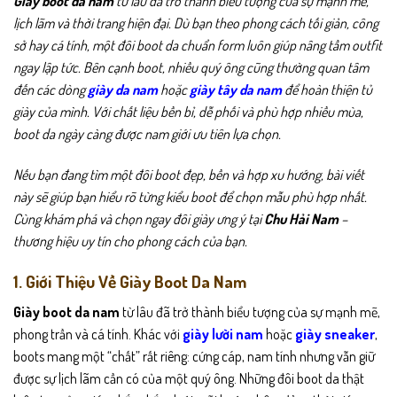
Giày boot da nam
từ lâu đã trở thành biểu tượng của sự mạnh mẽ,
lịch lãm và thời trang hiện đại. Dù bạn theo phong cách tối giản, công
sở hay cá tính, một đôi boot da chuẩn form luôn giúp nâng tầm outfit
ngay lập tức. Bên cạnh boot, nhiều quý ông cũng thường quan tâm
đến các dòng
giày da nam
hoặc
giày tây da nam
để hoàn thiện tủ
giày của mình. Với chất liệu bền bỉ, dễ phối và phù hợp nhiều mùa,
boot da ngày càng được nam giới ưu tiên lựa chọn.
Nếu bạn đang tìm một đôi boot đẹp, bền và hợp xu hướng, bài viết
này sẽ giúp bạn hiểu rõ từng kiểu boot để chọn mẫu phù hợp nhất.
Cùng khám phá và chọn ngay đôi giày ưng ý tại
Chu Hải Nam
–
thương hiệu uy tín cho phong cách của bạn.
1. Giới Thiệu Về Giày Boot Da Nam
Giày boot da nam
từ lâu đã trở thành biểu tượng của sự mạnh mẽ,
phong trần và cá tính. Khác với
giày lười nam
hoặc
giày sneaker
,
boots mang một “chất” rất riêng: cứng cáp, nam tính nhưng vẫn giữ
được sự lịch lãm cần có của một quý ông. Những đôi boot da thật