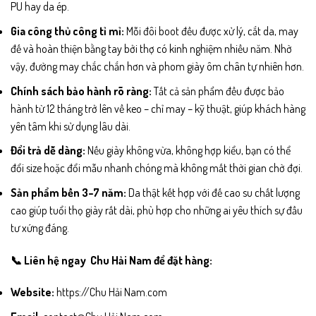
PU hay da ép.
Gia công thủ công tỉ mỉ:
Mỗi đôi boot đều được xử lý, cắt da, may
đế và hoàn thiện bằng tay bởi thợ có kinh nghiệm nhiều năm. Nhờ
vậy, đường may chắc chắn hơn và phom giày ôm chân tự nhiên hơn.
Chính sách bảo hành rõ ràng:
Tất cả sản phẩm đều được bảo
hành từ 12 tháng trở lên về keo – chỉ may – kỹ thuật, giúp khách hàng
yên tâm khi sử dụng lâu dài.
Đổi trả dễ dàng:
Nếu giày không vừa, không hợp kiểu, bạn có thể
đổi size hoặc đổi mẫu nhanh chóng mà không mất thời gian chờ đợi.
Sản phẩm bền 3–7 năm:
Da thật kết hợp với đế cao su chất lượng
cao giúp tuổi thọ giày rất dài, phù hợp cho những ai yêu thích sự đầu
tư xứng đáng.
📞 Liên hệ ngay Chu Hải Nam để đặt hàng:
Website:
https://Chu Hải Nam.com