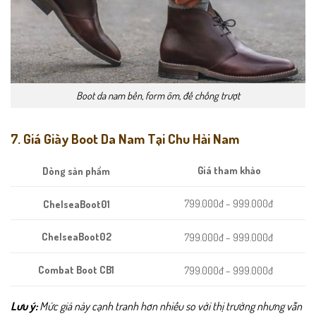
Boot da nam bền, form ôm, đế chống trượt
7. Giá Giày Boot Da Nam Tại Chu Hải Nam
Giá tham khảo
Dòng sản phẩm
799.000đ – 999.000đ
ChelseaBoot01
ChelseaBoot02
799.000đ – 999.000đ
Combat Boot CB1
799.000đ – 999.000đ
Lưu ý:
Mức giá này cạnh tranh hơn nhiều so với thị trường nhưng vẫn