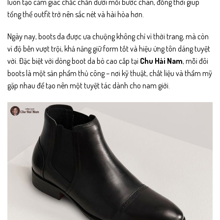
luôn tạo cảm giác chắc chắn dưới mỗi bước chân, đồng thời giúp
tổng thể outfit trở nên sắc nét và hài hòa hơn.
Ngày nay, boots da được ưa chuộng không chỉ vì thời trang, mà còn
vì độ bền vượt trội, khả năng giữ form tốt và hiệu ứng tôn dáng tuyệt
vời. Đặc biệt với dòng boot da bò cao cấp tại
Chu Hải Nam
, mỗi đôi
boots là một sản phẩm thủ công – nơi kỹ thuật, chất liệu và thẩm mỹ
gặp nhau để tạo nên một tuyệt tác dành cho nam giới.