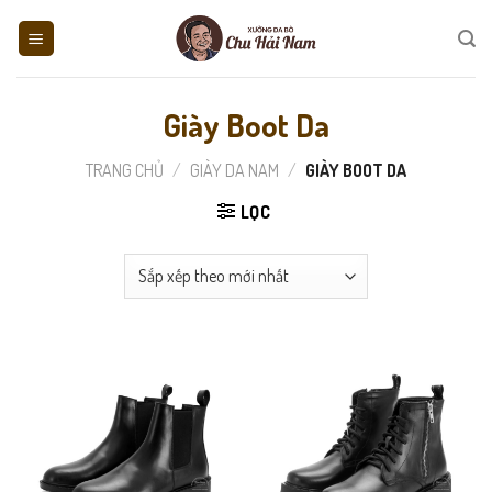
Skip
to
content
Giày Boot Da
TRANG CHỦ
/
GIÀY DA NAM
/
GIÀY BOOT DA
LỌC