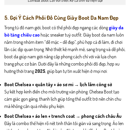
5. Gợi Ý Cách Phối Đồ Cùng Giày Boot Da Nam Đẹp
Trong tủ đồ nam giới, boot có thể phối đẹp ngang các dòng
giày da
bò tăng chiều cao
hoặc sneaker tuỳ outfit. Giày boot da nam luôn
nằm trong nhóm item “dễ mặc – dễ đẹp”, phù hợp cả đi làm, đi chơi
lẫn các dịp quan trọng. Nhờ thiết kế mạnh mẽ, sang trọng và dễ phối,
boot da giúp nam giới nâng cấp phong cách chỉ với vài lựa chọn
trang phục cơ bản. Dưới đây là những combo phối đồ đẹp, hợp xu
hướng thời trang
2025
, giúp bạn tự tin xuất hiện ở mọi nơi:
Boot Chelsea + quần tây + áo sơ mi → lịch lãm công sở
Sự kết hợp kinh điển cho môi trường văn phòng. Chelsea Boot tạo
cảm giác gọn gàng, thanh lịch giúp tổng thể outfit trở nên chỉn chu
mà không cần quá nhiều phụ kiện.
Boot Chelsea + áo len + trench coat → phong cách châu Âu
Đây là combo thể hiện rõ nét tinh thần tối giản và sang trọng. Áo len