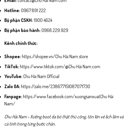
Email:
contact@Chu Hải Nam.com
Hotline:
0967.891.222
Bộ phận CSKH:
1900 4624
Bộ phận bảo hành:
0968.229.929
Kênh chính thức:
Shopee:
https://shopee.vn/Chu Hải Nam.store
TikTok:
https://www.tiktok.com/@Chu Hải Nam.com
YouTube:
Chu Hải Nam Official
Zalo OA:
https://zalo.me/238677151087071730
Fanpage:
https://www.facebook.com/xuongsanxuatChu Hải
Nam/
Chu Hải Nam – Xưởng boot da bò thật thủ công, tôn lên vẻ lịch lãm và
cá tính trong từng bước chân.