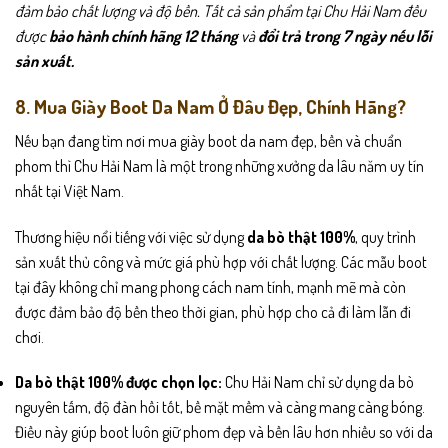
đảm bảo chất lượng và độ bền. Tất cả sản phẩm tại Chu Hải Nam đều
được
bảo hành chính hãng 12 tháng
và
đổi trả trong 7 ngày nếu lỗi
sản xuất.
8. Mua Giày Boot Da Nam Ở Đâu Đẹp, Chính Hãng?
Nếu bạn đang tìm nơi mua giày boot da nam đẹp, bền và chuẩn
phom thì Chu Hải Nam là một trong những xưởng da lâu năm uy tín
nhất tại Việt Nam.
Thương hiệu nổi tiếng với việc sử dụng
da bò thật 100%
, quy trình
sản xuất thủ công và mức giá phù hợp với chất lượng. Các mẫu boot
tại đây không chỉ mang phong cách nam tính, mạnh mẽ mà còn
được đảm bảo độ bền theo thời gian, phù hợp cho cả đi làm lẫn đi
chơi.
Da bò thật 100% được chọn lọc:
Chu Hải Nam chỉ sử dụng da bò
nguyên tấm, độ đàn hồi tốt, bề mặt mềm và càng mang càng bóng.
Điều này giúp boot luôn giữ phom đẹp và bền lâu hơn nhiều so với da