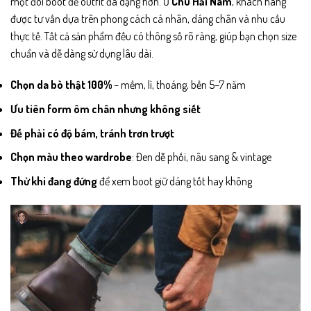
một đôi boot để outfit đa dạng hơn. Ở
Chu Hải Nam
, khách hàng
được tư vấn dựa trên phong cách cá nhân, dáng chân và nhu cầu
thực tế. Tất cả sản phẩm đều có thông số rõ ràng, giúp bạn chọn size
chuẩn và dễ dàng sử dụng lâu dài.
Chọn da bò thật 100%
– mềm, lì, thoáng, bền 5–7 năm
Ưu tiên form ôm chân nhưng không siết
Đế phải có độ bám, tránh trơn trượt
Chọn màu theo wardrobe
: Đen dễ phối, nâu sang & vintage
Thử khi đang đứng
để xem boot giữ dáng tốt hay không