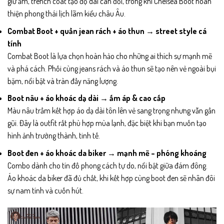
giữ ấm, trench coat tạo độ dài cân đối, trong khi Chelsea Boot hoàn
thiện phong thái lịch lãm kiểu châu Âu.
Combat Boot + quần jean rách + áo thun → street style cá
tính
Combat Boot là lựa chọn hoàn hảo cho những ai thích sự mạnh mẽ
và phá cách. Phối cùng jeans rách và áo thun sẽ tạo nên vẻ ngoài bụi
bặm, nổi bật và tràn đầy năng lượng.
Boot nâu + áo khoác dạ dài → ấm áp & cao cấp
Màu nâu trầm kết hợp áo dạ dài tôn lên vẻ sang trọng nhưng vẫn gần
gũi. Đây là outfit rất phù hợp mùa lạnh, đặc biệt khi bạn muốn tạo
hình ảnh trưởng thành, tinh tế.
Boot đen + áo khoác da biker → mạnh mẽ – phóng khoáng
Combo dành cho tín đồ phong cách tự do, nổi bật giữa đám đông.
Áo khoác da biker đã đủ chất, khi kết hợp cùng boot đen sẽ nhân đôi
sự nam tính và cuốn hút.