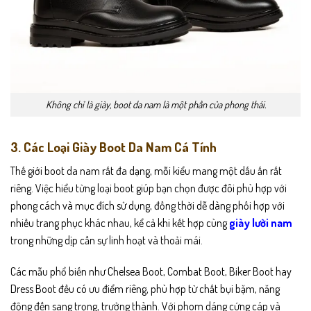
Không chỉ là giày, boot da nam là một phần của phong thái.
3. Các Loại Giày Boot Da Nam Cá Tính
Thế giới boot da nam rất đa dạng, mỗi kiểu mang một dấu ấn rất
riêng. Việc hiểu từng loại boot giúp bạn chọn được đôi phù hợp với
phong cách và mục đích sử dụng, đồng thời dễ dàng phối hợp với
nhiều trang phục khác nhau, kể cả khi kết hợp cùng
giày lười nam
trong những dịp cần sự linh hoạt và thoải mái.
Các mẫu phổ biến như Chelsea Boot, Combat Boot, Biker Boot hay
Dress Boot đều có ưu điểm riêng, phù hợp từ chất bụi bặm, năng
động đến sang trọng, trưởng thành. Với phom dáng cứng cáp và