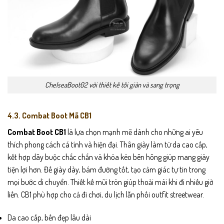
ChelseaBoot02 với thiết kế tối giản và sang trọng
4.3. Combat Boot Mã CB1
Combat Boot CB1
là lựa chọn mạnh mẽ dành cho những ai yêu
thích phong cách cá tính và hiện đại. Thân giày làm từ da cao cấp,
kết hợp dây buộc chắc chắn và khóa kéo bên hông giúp mang giày
tiện lợi hơn. Đế giày dày, bám đường tốt, tạo cảm giác tự tin trong
mọi bước di chuyển. Thiết kế mũi tròn giúp thoải mái khi đi nhiều giờ
liền. CB1 phù hợp cho cả đi chơi, du lịch lẫn phối outfit streetwear.
Da cao cấp, bền đẹp lâu dài