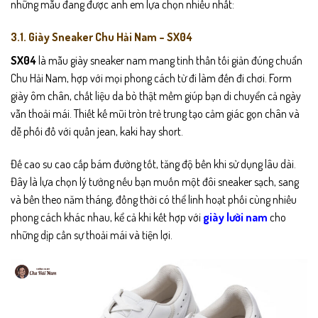
những mẫu đang được anh em lựa chọn nhiều nhất:
3.1. Giày Sneaker Chu Hải Nam – SX04
SX04
là mẫu giày sneaker nam mang tinh thần tối giản đúng chuẩn
Chu Hải Nam, hợp với mọi phong cách từ đi làm đến đi chơi. Form
giày ôm chân, chất liệu da bò thật mềm giúp bạn di chuyển cả ngày
vẫn thoải mái. Thiết kế mũi tròn trẻ trung tạo cảm giác gọn chân và
dễ phối đồ với quần jean, kaki hay short.
Đế cao su cao cấp bám đường tốt, tăng độ bền khi sử dụng lâu dài.
Đây là lựa chọn lý tưởng nếu bạn muốn một đôi sneaker sạch, sang
và bền theo năm tháng, đồng thời có thể linh hoạt phối cùng nhiều
phong cách khác nhau, kể cả khi kết hợp với
giày lười nam
cho
những dịp cần sự thoải mái và tiện lợi.