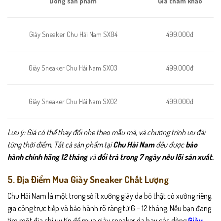
Dòng sản phẩm
Giá tham khảo
499.000đ
Giày Sneaker Chu Hải Nam SX04
499.000đ
Giày Sneaker Chu Hải Nam SX03
Giày Sneaker Chu Hải Nam SX02
499.000đ
Lưu ý: Giá có thể thay đổi nhẹ theo mẫu mã, và chương trình ưu đãi
từng thời điểm. Tất cả sản phẩm tại
Chu Hải Nam
đều được
bảo
hành chính hãng 12 tháng
và
đổi trả trong 7 ngày nếu lỗi sản xuất.
5. Địa Điểm Mua Giày Sneaker Chất Lượng
Chu Hải Nam là một trong số ít xưởng giày da bò thật có xưởng riêng,
gia công trực tiếp và bảo hành rõ ràng từ 6 – 12 tháng. Nếu bạn đang
tìm một địa chỉ uy tín để mua giày sneaker da hay các dòng
Giày