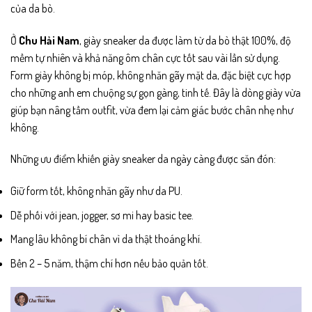
của da bò.
Ở
Chu Hải Nam
, giày sneaker da được làm từ da bò thật 100%, độ
mềm tự nhiên và khả năng ôm chân cực tốt sau vài lần sử dụng.
Form giày không bị móp, không nhăn gãy mặt da, đặc biệt cực hợp
cho những anh em chuộng sự gọn gàng, tinh tế. Đây là dòng giày vừa
giúp bạn nâng tầm outfit, vừa đem lại cảm giác bước chân nhẹ như
không.
Những ưu điểm khiến giày sneaker da ngày càng được săn đón:
Giữ form tốt, không nhăn gãy như da PU.
Dễ phối với jean, jogger, sơ mi hay basic tee.
Mang lâu không bí chân vì da thật thoáng khí.
Bền 2 – 5 năm, thậm chí hơn nếu bảo quản tốt.