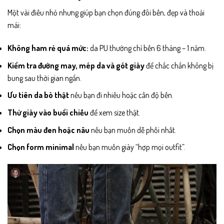
Một vài điều nhỏ nhưng giúp bạn chọn đúng đôi bền, đẹp và thoải
mái:
Không ham rẻ quá mức:
da PU thường chỉ bền 6 tháng – 1 năm.
Kiểm tra đường may, mép da và gót giày
để chắc chắn không bị
bung sau thời gian ngắn.
Ưu tiên da bò thật
nếu bạn đi nhiều hoặc cần độ bền.
Thử giày vào buổi chiều
để xem size thật.
Chọn màu đen hoặc nâu
nếu bạn muốn dễ phối nhất.
Chọn form minimal
nếu bạn muốn giày “hợp mọi outfit”.