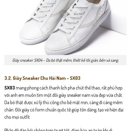
Giày sneaker SX04 – Da bò thật mềm, thiết kế tối giản, bền và sang.
3.2. Giày Sneaker Chu Hải Nam – SX03
SX03
mang phong cách thanh lịch pha chút thể thao, rất phù hợp
với anh em muốn tìm một đôi giày sneaker nam vừa đẹp vừa chất.
Da bò thật được xử lý thủ công cho bề mặt mịn, càng đi càng mềm
chân. Đôi giày có form chuẩn quốc tế giúp tôn dáng, tạo vẻ hiện đại
cho mọi outfit.
Phần đế đàn hồi chống trơn trượt tốt, đảm bảo an toàn khi di