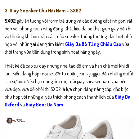
3. Giày Sneaker Chu Hải Nam – SX02
SX02
gây ấn tượng với form trẻ trung và các đường cắt tinh gọn, rất
hợp với phong cách năng động. Chất liệu da bò thật giúp giày bền bỉ
và thoáng khí hơn hẳn các mẫu sneaker thông thường, đặc biệt phù
hợp với những ai đang tìm kiếm
Giày Da Bò Tăng Chiều Cao
vừa
thời trang vừa tiện dụng trong sinh hoạt hằng ngày.
Thiết kế đế cao su dày nhưng nhẹ, tạo độ êm và hạn chế mỏi khi đi
lâu. Kiểu dáng hợp mọi set đồ: từ quần jeans, jogger đến những outfit
lịch sự hơn. Nếu bạn đang tìm một đôi giày sneaker nam vừa bền,
vừa đẹp, vừa dễ phối thì SX02 là lựa chọn đáng nâng cấp, đặc biệt
phù hợp với những ai yêu thích phong cách thanh lịch của
Giày Da
Oxford
và
Giày Boot Da Nam
.