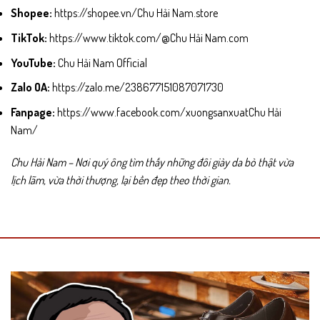
Shopee:
https://shopee.vn/Chu Hải Nam.store
TikTok:
https://www.tiktok.com/@Chu Hải Nam.com
YouTube:
Chu Hải Nam Official
Zalo OA:
https://zalo.me/238677151087071730
Fanpage:
https://www.facebook.com/xuongsanxuatChu Hải
Nam/
Chu Hải Nam – Nơi quý ông tìm thấy những đôi giày da bò thật vừa
lịch lãm, vừa thời thượng, lại bền đẹp theo thời gian.