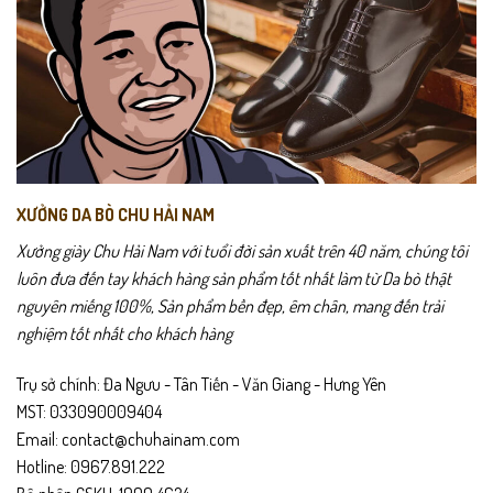
XƯỞNG DA BÒ CHU HẢI NAM
Xưởng giày Chu Hải Nam với tuổi đời sản xuất trên 40 năm, chúng tôi
luôn đưa đến tay khách hàng sản phẩm tốt nhất làm từ Da bò thật
nguyên miếng 100%, Sản phẩm bền đẹp, êm chân, mang đến trải
nghiệm tốt nhất cho khách hàng
Trụ sở chính: Đa Ngưu - Tân Tiến - Văn Giang - Hưng Yên
MST: 033090009404
Email: contact@chuhainam.com
Hotline: 0967.891.222