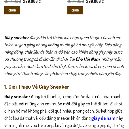
Giá
Giá
Giá
Giá
499,000
₫
299,000
₫
499,000
₫
299,000
₫
gốc
hiện
gốc
hiện
trên
trên
là:
tại
là:
tại
CHỌN
CHỌN
trang
trang
499,000 ₫.
là:
499,000 ₫.
là:
299,000 ₫.
299,000 ₫.
sản
sản
Sản
Sản
phẩm
phẩm
phẩm
phẩm
này
này
có
có
Giày sneaker
đang dần trở thành lựa chọn quen thuộc của anh em
nhiều
nhiều
thích sự gọn gàng nhưng không muốn gò bó như giày tây. Kiểu dáng
biến
biến
năng động, chất liệu da thật và độ bền cao khiến dòng giày này được
thể.
thể.
ưa chuộng trong cả đi làm lẫn đi chơi. Tại
Chu Hải Nam
, những mẫu
Các
Các
tùy
tùy
giày sneaker được làm từ da bò thật, form chuẩn và đi êm, nên nhanh
chọn
chọn
chóng trở thành dòng sản phẩm bán chạy trong nhiều năm gần đây.
có
có
thể
thể
1. Giới Thiệu Về Giày Sneaker
được
được
chọn
chọn
Giày sneaker
đang trở thành lựa chọn “quốc dân” của phái mạnh,
trên
trên
đặc biệt với những anh em muốn một đôi giày có thể đi làm, đi chơi,
trang
trang
đi hẹn hò mà không phải đổi quá nhiều phong cách. Sự kết hợp giữa
sản
sản
chất liệu da thật và kiểu dáng sneaker khiến dòng
giày da nam
này
phẩm
phẩm
vừa mạnh mẽ, vừa trẻ trung, lại vẫn giữ được vẻ sang trọng đặc trưng