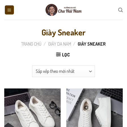
Skip
to
content
Giày Sneaker
TRANG CHỦ
/
GIÀY DA NAM
/
GIÀY SNEAKER
LỌC