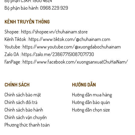
Bộ phận CSKH: 1900 4624
Bộ phận bảo hành: 0968.229.929
KÊNH TRUYỀN THÔNG
Shopee :
https://shopee.vn/chuhainam.store
Kênh Tiktok :
https://www.tiktok.com/@chuhainam.com
Youtube :
https://www.youtube.com/@xuongdabochuhainam
Zalo OA :
https://zalo.me/238677151087071730
FanPage :
https://www.facebook.com/xuongsanxuatChuHaiNam/
CHÍNH SÁCH
HƯỚNG DẪN
Chính sách bảo mật
Hướng dẫn mua hàng
Chính sách đổi trả
Hướng dẫn bảo quản
Chính sách bảo hành
Hướng dẫn chọn size
Chính sách vận chuyển
Phương thức thanh toán