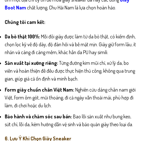
Boot Nam
chất lượng, Chu Hải Nam là lựa chọn hoàn hảo.
Chúng tôi cam kết:
Da bò thật 100%:
Mỗi đôi giày được làm từ da bò thật, có kiểm định,
chọn lọc kỹ về độ dày, độ đàn hồi và bề mặt mịn. Giày giữ form lâu, ít
nhăn và càng đi càng mềm, khác hẳn da PU hay simili.
Sản xuất tại xưởng riêng:
Từng đường kim mũi chỉ, xử lý da, bo
viền và hoàn thiện đế đều được thực hiện thủ công, không qua trung
gian, giúp giá cả ổn định và minh bạch.
Form giày chuẩn chân Việt Nam:
Nghiên cứu dáng chân nam giới
Việt, form ôm gót, mũi thoáng, đi cả ngày vẫn thoải mái, phù hợp đi
làm, đi chơi hoặc du lịch.
Bảo hành và chăm sóc sau bán:
Bao lỗi sản xuất như bung keo,
sứt chỉ, lỗi da, kèm hướng dẫn vệ sinh và bảo quản giày theo loại da.
6. Lưu Ý Khi Chọn Giày Sneaker