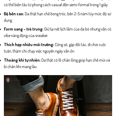
có thể biến tấu từ phong cách casual đến semi-formal trong 1 giây.
Độ bền cao:
Da thật hạn chế bong tróc, bền 2–5 năm tùy mức độ sử
dụng.
Form sang – trẻ trung:
Giữ lại nét lịch lãm của da bò nhưng vẫn có
vibe năng động của sneaker.
Thích hợp nhiều môi trường:
Công sở, gặp đối tác, đi chơi cuối
tuần, thậm chí chạy việc nguyên ngày vẫn ổn.
Thoáng khí tự nhiên:
Da thật có lỗ chân lông giúp hạn chế mùi và
bí chân khi mang lâu.