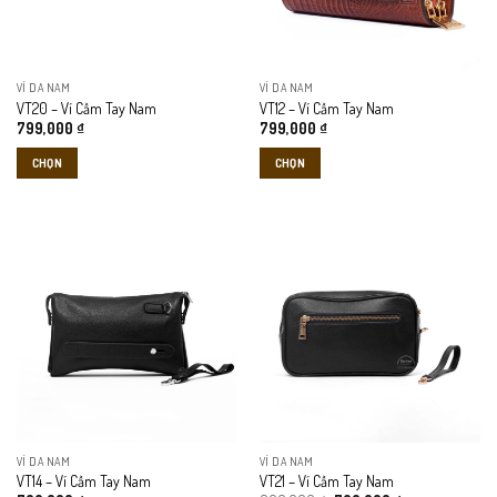
VÍ DA NAM
VÍ DA NAM
VT20 – Ví Cầm Tay Nam
VT12 – Ví Cầm Tay Nam
799,000
₫
799,000
₫
CHỌN
CHỌN
Sản
Sản
phẩm
phẩm
này
này
có
có
nhiều
nhiều
biến
biến
thể.
thể.
Các
Các
tùy
tùy
chọn
chọn
có
có
thể
thể
VÍ DA NAM
VÍ DA NAM
được
được
VT14 – Ví Cầm Tay Nam
VT21 – Ví Cầm Tay Nam
chọn
chọn