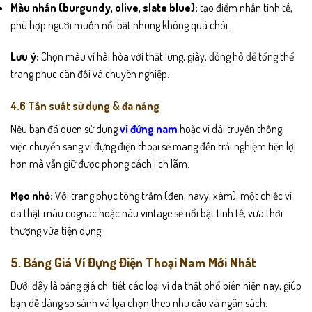
Màu nhấn (burgundy, olive, slate blue):
tạo điểm nhấn tinh tế,
phù hợp người muốn nổi bật nhưng không quá chói.
Lưu ý:
Chọn màu ví hài hòa với thắt lưng, giày, đồng hồ để tổng thể
trang phục cân đối và chuyên nghiệp.
4.6 Tần suất sử dụng & đa năng
Nếu bạn đã quen sử dụng
ví đứng nam
hoặc ví dài truyền thống,
việc chuyển sang ví đựng điện thoại sẽ mang đến trải nghiệm tiện lợi
hơn mà vẫn giữ được phong cách lịch lãm.
Mẹo nhỏ:
Với trang phục tông trầm (đen, navy, xám), một chiếc ví
da thật màu cognac hoặc nâu vintage sẽ nổi bật tinh tế, vừa thời
thượng vừa tiện dụng.
5. Bảng Giá Ví Đựng Điện Thoại Nam Mới Nhất
Dưới đây là bảng giá chi tiết các loại ví da thật phổ biến hiện nay, giúp
bạn dễ dàng so sánh và lựa chọn theo nhu cầu và ngân sách.