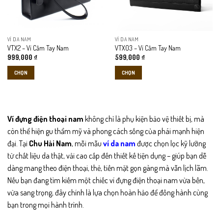
tùy
tùy
chọn
chọn
có
có
thể
thể
VÍ DA NAM
VÍ DA NAM
được
được
VTX2 – Ví Cầm Tay Nam
VTX03 – Ví Cầm Tay Nam
chọn
chọn
999,000
₫
599,000
₫
trên
trên
CHỌN
CHỌN
trang
trang
sản
sản
Sản
Sản
phẩm
phẩm
phẩm
phẩm
này
này
có
có
Ví đựng điện thoại nam
không chỉ là phụ kiện bảo vệ thiết bị, mà
nhiều
nhiều
còn thể hiện gu thẩm mỹ và phong cách sống của phái mạnh hiện
biến
biến
đại. Tại
Chu Hải Nam
, mỗi mẫu
ví da nam
được chọn lọc kỹ lưỡng
thể.
thể.
từ chất liệu da thật, vải cao cấp đến thiết kế tiện dụng – giúp bạn dễ
Các
Các
tùy
tùy
dàng mang theo điện thoại, thẻ, tiền mặt gọn gàng mà vẫn lịch lãm.
chọn
chọn
Nếu bạn đang tìm kiếm một chiếc ví đựng điện thoại nam vừa bền,
có
có
vừa sang trọng, đây chính là lựa chọn hoàn hảo để đồng hành cùng
thể
thể
bạn trong mọi hành trình.
được
được
chọn
chọn