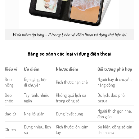
Ví da kiêm ốp lưng – 2 trong 1, bảo vệ điện thoại và đựng thẻ tiện lợi.
Bảng so sánh các loại ví đựng điện thoại
Kiểu ví
Ưu điểm
Nhược điểm
Đối tượng phù hợp
Đeo
Gọn gàng, tiện
Người hay di chuyển,
Kích thước hạn chế
hông
di chuyển
năng động
Đeo
Tay rảnh, nhiều
Không quá lịch sự
Du lịch, dạo phố,
chéo
ngăn
trong công sở
casual
Người thích gọn nhẹ,
Bao tử
Nhẹ, tối giản
Đựng ít vật dụng
đơn giản
Đựng nhiều, lịch
Kích thước lớn, cầm
Sự kiện, công sở cần
Clutch
sự
tay
chỉnh chu