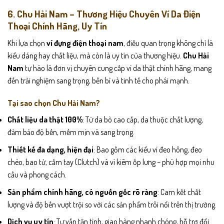
6. Chu Hải Nam – Thương Hiệu Chuyên Ví Da Điện
Thoại Chính Hãng, Uy Tín
Khi lựa chọn
ví đựng điện thoại nam
, điều quan trọng không chỉ là
kiểu dáng hay chất liệu, mà còn là uy tín của thương hiệu.
Chu Hải
Nam
tự hào là đơn vị chuyên cung cấp ví da thật chính hãng, mang
đến trải nghiệm sang trọng, bền bỉ và tinh tế cho phái mạnh.
Tại sao chọn Chu Hải Nam?
Chất liệu da thật 100%
: Từ da bò cao cấp, da thuộc chất lượng,
đảm bảo độ bền, mềm mịn và sang trọng.
Thiết kế đa dạng, hiện đại
: Bao gồm các kiểu ví đeo hông, đeo
chéo, bao tử, cầm tay (Clutch) và ví kiêm ốp lưng – phù hợp mọi nhu
cầu và phong cách.
Sản phẩm chính hãng, có nguồn gốc rõ ràng
: Cam kết chất
lượng và độ bền vượt trội so với các sản phẩm trôi nổi trên thị trường.
Dịch vụ uy tín
: Tư vấn tận tình, giao hàng nhanh chóng, hỗ trợ đổi