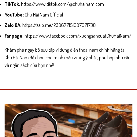
TikTok:
https://www.tiktok.com/@chuhainam.com
YouTube:
Chu Hải Nam Official
Zalo OA:
https://zalo.me/238677151087071730
Fanpage:
https://www.facebook.com/xuongsanxuatChuHaiNam/
Khám phá ngay bộ sưu tập ví đựng điện thoại nam chính hãng tại
Chu Hải Nam để chọn cho mình mẫu ví ưng ý nhất, phù hợp nhu cầu
và ngân sách của bạn nhé!