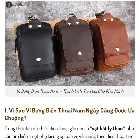
trên
trên
trang
trang
sản
sản
phẩm
phẩm
Ví Đựng Điện Thoại Nam – Thanh Lịch, Tiện Lợi Cho Phái Mạnh
1. Vì Sao Ví Đựng Điện Thoại Nam Ngày Càng Được Ưa
Chuộng?
Trong thời đại mà chiếc điện thoại gần như là
“vật bất ly thân”
, nhu
cầu tìm kiếm một phụ kiện giúp bảo vệ và mang theo điện thoại tiện