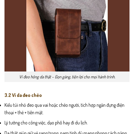
Ví đeo hông da thật – Gọn gàng, tiện lợi cho mọi hành trình.
3.2 Ví da đeo chéo
Kiểu túi nhỏ đeo qua vai hoặc chéo người, tích hợp ngăn đựng điện
thoại + thẻ + tiền mặt.
Lý tưởng cho công việc, dạo phố hay đi du lịch.
Da thật giúp giữ vẻ sang trọng, nam tính dù mang phong cách năng