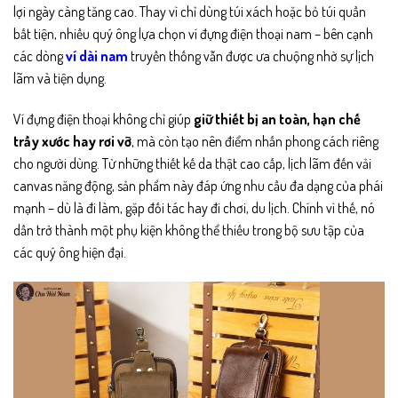
lợi ngày càng tăng cao. Thay vì chỉ dùng túi xách hoặc bỏ túi quần
bất tiện, nhiều quý ông lựa chọn ví đựng điện thoại nam – bên cạnh
các dòng
ví dài nam
truyền thống vẫn được ưa chuộng nhờ sự lịch
lãm và tiện dụng.
Ví đựng điện thoại không chỉ giúp
giữ thiết bị an toàn, hạn chế
trầy xước hay rơi vỡ
, mà còn tạo nên điểm nhấn phong cách riêng
cho người dùng. Từ những thiết kế da thật cao cấp, lịch lãm đến vải
canvas năng động, sản phẩm này đáp ứng nhu cầu đa dạng của phái
mạnh – dù là đi làm, gặp đối tác hay đi chơi, du lịch. Chính vì thế, nó
dần trở thành một phụ kiện không thể thiếu trong bộ sưu tập của
các quý ông hiện đại.