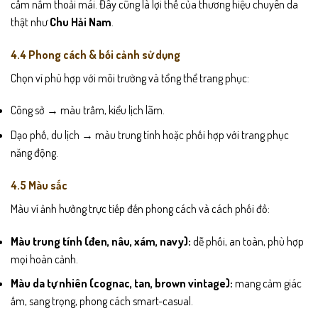
cầm nắm thoải mái. Đây cũng là lợi thế của thương hiệu chuyên da
thật như
Chu Hải Nam
.
4.4 Phong cách & bối cảnh sử dụng
Chọn ví phù hợp với môi trường và tổng thể trang phục:
Công sở → màu trầm, kiểu lịch lãm.
Dạo phố, du lịch → màu trung tính hoặc phối hợp với trang phục
năng động.
4.5 Màu sắc
Màu ví ảnh hưởng trực tiếp đến phong cách và cách phối đồ:
Màu trung tính (đen, nâu, xám, navy):
dễ phối, an toàn, phù hợp
mọi hoàn cảnh.
Màu da tự nhiên (cognac, tan, brown vintage):
mang cảm giác
ấm, sang trọng, phong cách smart-casual.