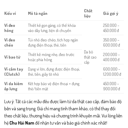
Chất
Kiểu ví
Mô tả ngắn
Giá gợi ý
liệu
Ví đeo
Thiết kế gọn gàng, có thể khóa
250.000 –
hông
vào dây lưng, tiện di chuyển
450.000 đ
Ví đeo
Túi nhỏ đeo chéo, tích hợp ngăn
350.000 –
chéo
đựng điện thoại, thẻ, tiền
600.000 đ
Da bò
Thiết kế mỏng nhẹ, đeo trước
200.000 –
Ví bao tử
thật cao
hoặc phía hông
400.000 đ
cấp
Ví cầm tay
Dạng ví lớn, đựng được điện thoại,
600.000 –
(Clutch)
thẻ, tiền, giấy tờ nhỏ
1.200.000 đ
Ví da kiêm
Kết hợp bảo vệ điện thoại + đựng
450.000 –
ốp lưng
thẻ/tiền mặt
900.000 đ
Lưu ý: Tất cả các mẫu đều được làm từ da thật cao cấp, đảm bảo độ
bền và sang trọng. Giá chỉ mang tính tham khảo, có thể thay đổi
theo chất liệu, thương hiệu và chương trình khuyến mãi. Vui lòng liên
hệ
Chu Hải Nam
để nhận tư vấn và báo giá chính xác nhất!