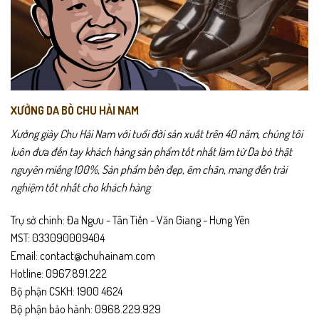
XƯỞNG DA BÒ CHU HẢI NAM
Xưởng giày Chu Hải Nam với tuổi đời sản xuất trên 40 năm, chúng tôi
luôn đưa đến tay khách hàng sản phẩm tốt nhất làm từ Da bò thật
nguyên miếng 100%, Sản phẩm bền đẹp, êm chân, mang đến trải
nghiệm tốt nhất cho khách hàng
Trụ sở chính: Đa Ngưu - Tân Tiến - Văn Giang - Hưng Yên
MST: 033090009404
Email: contact@chuhainam.com
Hotline: 0967.891.222
Bộ phận CSKH: 1900 4624
Bộ phận bảo hành: 0968.229.929