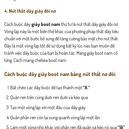
4. Nút thắt dây giày đôi nơ
Cách buộc dây
giày boot nam
thứ tư là nút thắt dây giày đôi nơ.
Vòng lặp này là một biến thể khác của phương pháp thắt dây tiêu
chuẩn với một bước bổ sung để tăng cường bảo mật cho nút thắt.
Đây là một vòng lặp tốt để sử dụng bất kỳ lúc nào bạn muốn để
tránh việc dây buộc của bạn bị hoàn tác. Mang giày boot nam cổ
lửng. Cách mang chelsea boot nam.
Cách buộc dây giày boot nam bằng nút thắt nơ đôi:
Bắt chéo các dây buộc để tạo thành một
“X.”
Quấn ren trên cùng dưới ren dưới và kéo qua.
Tạo một vòng lặp với một đầu của dây giày.
Quấn phần ren còn lại xung quanh vòng lặp một lần.
Làm một vòng nhỏ khác với phần ren đã quấn và kéo nó qua
“lỗ”