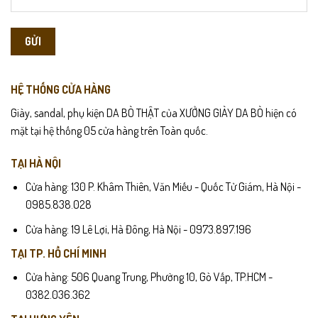
HỆ THỐNG CỬA HÀNG
Giày, sandal, phụ kiện DA BÒ THẬT của XƯỞNG GIÀY DA BÒ hiện có
mặt tại hệ thống 05 cửa hàng trên Toàn quốc.
TẠI HÀ NỘI
Cửa hàng: 130 P. Khâm Thiên, Văn Miếu - Quốc Tử Giám, Hà Nội -
0985.838.028
Cửa hàng: 19 Lê Lợi, Hà Đông, Hà Nội - 0973.897.196
TẠI TP. HỒ CHÍ MINH
Cửa hàng: 506 Quang Trung, Phường 10, Gò Vấp, TP.HCM -
0382.036.362