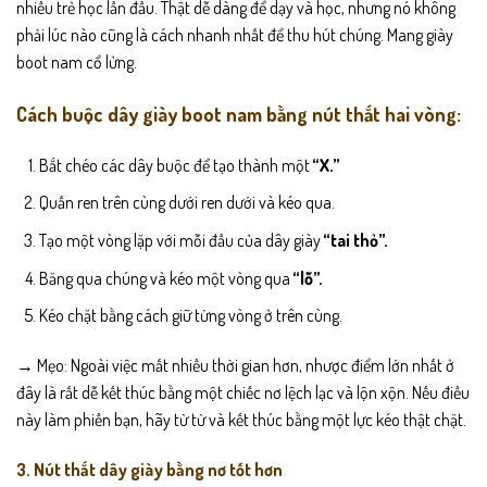
nhiều trẻ học lần đầu. Thật dễ dàng để dạy và học, nhưng nó không
phải lúc nào cũng là cách nhanh nhất để thu hút chúng. Mang giày
boot nam cổ lửng.
Cách buộc dây giày boot nam bằng nút thắt hai vòng:
Bắt chéo các dây buộc để tạo thành một
“X.”
Quấn ren trên cùng dưới ren dưới và kéo qua.
Tạo một vòng lặp với mỗi đầu của dây giày
“tai thỏ”.
Băng qua chúng và kéo một vòng qua
“lỗ”.
Kéo chặt bằng cách giữ từng vòng ở trên cùng.
→ Mẹo: Ngoài việc mất nhiều thời gian hơn, nhược điểm lớn nhất ở
đây là rất dễ kết thúc bằng một chiếc nơ lệch lạc và lộn xộn. Nếu điều
này làm phiền bạn, hãy từ từ và kết thúc bằng một lực kéo thật chặt.
3. Nút thắt dây giày bằng nơ tốt hơn