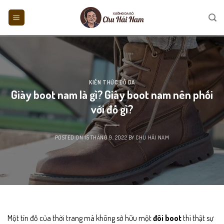
Skip
to
content
KIẾN THỨC ĐỒ DA
Giày boot nam là gì? Giày boot nam nên phối
với đồ gì?
POSTED ON
15 THÁNG 9, 2022
BY
CHU HẢI NAM
Một tín đồ của thời trang mà không sở hữu một
đôi boot
thì thật sự