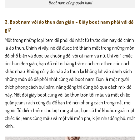
Boot nam cùng quần kaki
3. Boot nam với áo thun đơn giản – Giày boot nam phối với đồ
gì?
Một trong những loại item dễ phối đồ nhất từ trước đến nay đó chính
là áo thun. Chính vì vậy, nó đã được trở thành một trong những món
đồ phổ biến và được ưa chuộng đối với cả nam và nữ. Chỉ với 1 chiếc
áo thun đơn giản, bạn đã có tới hàng trăm cách mix theo các cách
khác nhau. Không có lý do nào áo thun lại không lọt vào danh sách
những món đồ dễ phối nhất cùng với boot nam. Bạn là một người
thích phong cách bụi bặm, năng động thì đừng bỏ qua cách mix đồ
này. Một đôi
giày boot
cùng với áo thun trơn tối màu và một chiếc
quần jeans rách cũng đủ để bạn trở nên phong cách trong mắt mọi
người. Tô điểm thêm cho bộ trang phục, bạn có thể khoác ngoài một
chiếc áo jeans cùng màu và một vài món phụ kiện như đồng hồ, mắt
kính…