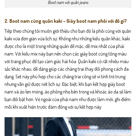
Boot nam với quần jeans
2. Boot nam cùng quần kaki – Giày boot nam phối với đồ gì?
Tiếp theo chúng tôi muốn giới thiệu cho bạn đó là phối cùng với quần
kaki vừa đơn giản vừa lịch sự. Không như những kiểu quần khác, kaki
được cho là một trong những quần dễ mặc, dễ mix nhất của phái
nam. Với kiểu mix này bạn nên chọn các giày boot cùng tông màu
với trang phục để tạo cảm giác hài hòa. Quần kaki có rất nhiều màu
sắc khác nhau, dễ dàng giúp các chàng trai thay đổi phong cách đa
dạng. Set này phù hợp cho các chàng trai công sở vì tính trẻ trung
nhưng vẫn giữ được nét lịch sự. Đặc biệt, khi bạn kết hợp giày boot
nam và áo len mỏng, áo phông nhẹ bên trong và khoác áo da sẽ làm
bạn đổi bật hơn. Vẻ ngoài của phái nam như được làm mới, ghi điểm
mỗi khi xuất hiện trước đám đông với sự kết hợp này.