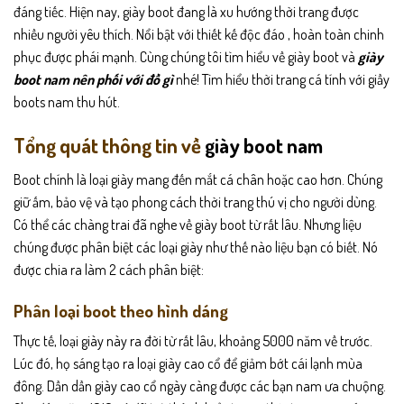
đáng tiếc. Hiện nay, giày boot đang là xu hướng thời trang được
nhiều người yêu thích. Nổi bật với thiết kế độc đáo , hoàn toàn chinh
phục được phái mạnh. Cùng chúng tôi tìm hiểu về giày boot và
giày
boot nam nên phối với đồ gì
nhé! Tìm hiểu thời trang cá tính với giầy
boots nam thu hút.
Tổng quát thông tin về
giày boot nam
Boot chính là loại giày mang đến mắt cá chân hoặc cao hơn. Chúng
giữ ấm, bảo vệ và tạo phong cách thời trang thú vị cho người dùng.
Có thể các chàng trai đã nghe về giày boot từ rất lâu. Nhưng liệu
chúng được phân biệt các loại giày như thế nào liệu bạn có biết. Nó
được chia ra làm 2 cách phân biệt:
Phân loại boot theo hình dáng
Thực tế, loại giày này ra đời từ rất lâu, khoảng 5000 năm về trước.
Lúc đó, họ sáng tạo ra loại giày cao cổ để giảm bớt cái lạnh mùa
đông. Dần dần giày cao cổ ngày càng được các bạn nam ưa chuộng.