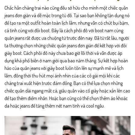
Chắc hẳn chàng trai nào cũng đều sở hữu cho mình một chiếc quần
jeans đơn giản và dễ mặc trong tủ đồ. Tại sao bạn không tận dụng nó
để tạo ra một outfit hoàn toàn lịch lãm, nhưng vẫn có chút bụi bặm,
cá tình cùng với đôi boot. Đây là cách phối đồ với
boot nam
cùng
quần jeans rất được ưa chuộng từ trước đến nay. Đã từ rất lâu, người
ta thường chọn những chiếc quần jeans đơn giản để kết hợp với đôi
giày boot. Cách phối đồ này chưa bao giờ lỗi thời và vẫn được áp
dụng khá phổ biến ở nam giới qua bao năm tháng. Sự kết hợp hoàn
hảo của quần jeans với giày boot luôn tôn lên sự mạnh mẽ và lịch
lãm, đồng thời thu hút mọi ánh nhìn của các cô gái mội khi các
chàng trai xuất hiện trước đám đông. Bạn có thể lựa chọn những
chiếc quần dài ngang mắt cá, giấu quần vào cổ giày hoặc xắn lên cao
để tạo thêm điểm nhấn. Hoặc bạn cũng có thể chọn thêm áo khoác
da hoặc jeans để tăng thêm nét nam tính và cool ngầu.