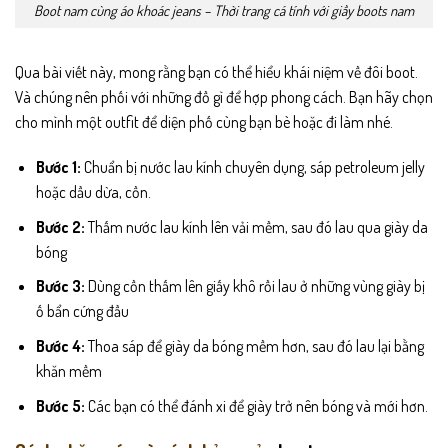
Boot nam cùng áo khoác jeans – Thời trang cá tính với giầy boots nam
Qua bài viết này, mong rằng bạn có thể hiểu khái niệm về đôi boot.
Và chúng nên phối với những đồ gì để hợp phong cách. Bạn hãy chọn
cho mình một outfit để diện phố cùng bạn bè hoặc đi làm nhé.
Bước 1:
Chuẩn bị nước lau kính chuyên dụng, sáp petroleum jelly
hoặc dầu dừa, cồn.
Bước 2:
Thấm nước lau kính lên vải mềm, sau đó lau qua giày da
bóng
Bước 3:
Dùng cồn thấm lên giấy khô rồi lau ở những vùng giày bị
ố bẩn cứng đầu
Bước 4:
Thoa sáp để giày da bóng mềm hơn, sau đó lau lại bằng
khăn mềm
Bước 5:
Các bạn có thể đánh xi để giày trở nên bóng và mới hơn.