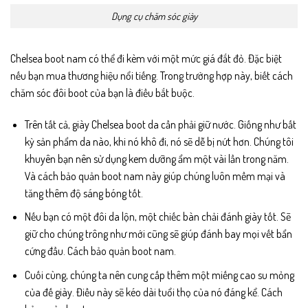
Dụng cụ chăm sóc giày
Chelsea boot nam có thể đi kèm với một mức giá đắt đỏ. Đặc biệt
nếu bạn mua thương hiệu nổi tiếng. Trong trường hợp này, biết cách
chăm sóc đôi boot của bạn là điều bắt buộc.
Trên tất cả, giày Chelsea boot da cần phải giữ nước. Giống như bất
kỳ sản phẩm da nào, khi nó khô đi, nó sẽ dễ bị nứt hơn. Chúng tôi
khuyên bạn nên sử dụng kem dưỡng ẩm một vài lần trong năm.
Và cách bảo quản boot nam này giúp chúng luôn mềm mại và
tăng thêm độ sáng bóng tốt.
Nếu bạn có một đôi da lộn, một chiếc bàn chải đánh giày tốt. Sẽ
giữ cho chúng trông như mới cũng sẽ giúp đánh bay mọi vết bẩn
cứng đầu. Cách bảo quản boot nam.
Cuối cùng, chúng ta nên cung cấp thêm một miếng cao su mỏng
của đế giày. Điều này sẽ kéo dài tuổi thọ của nó đáng kể. Cách