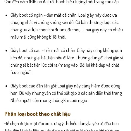
Cho đến năm 1616 nó đã trở thành biểu tượng thời trang cao cấp.
Giày boot cổ ngắn – đến mắt cá chân: Loại giày này được ưa
chuộng nhất vì chúng không kén đồ. Cơ bản thường được các
chàng ưu ái lựa chọn khi đi làm, đi chơi,… Loại giày này có nhiều
mẫu mã, cũng không bị lỗi thời.
Giày boot cổ cao
– trên mắt cá chân: Giày này cũng không quá
kén đồ, nhưng lại bất tiện nếu đi làm. Thường dùng đi chơi gần vì
chúng sẽ bất tiện lúc cởi ra/mang vào. Đổi lại khá đẹp và chất
“cool ngầu”.
Giày boot cao đến tận gối: Loại giày này càng hiếm được dùng
hơn. Dù vậy nhưng vẫn có thể bắt gặp ở các sàn diễn thời trang.
Nhiều người còn mang chúng khi cưỡi ngựa.
Phân loại boot theo chất liệu
Để chọn được một đôi boot ưng ý thì kiểu dáng là yếu tố đầu tiên.
Tiếp đến là chất liệu, quyết định sự thoải mái của bạn khi sử dụng.