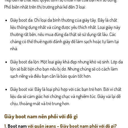
Phổ biến nhất trên thị trường phải kể đến 3 loại:
Giày boot da
: Chỉ loại da bình thường của giày tây. Đây là chất
liệu thông dụng nhất và cũng được yêu thích nhất. Loại giày này
thường rất bền, nếu mua đúng da thật sẽ sử dụng rất lâu. Các
chàng có thể thuê người đánh giày để làm sạch hoặc tự làm tại
nhà.
Giày boot da lộn: Một loại giày khá đẹp nhưng khó vệ sinh. Lớp da
lộn sẽ bất tiện cho bạn nếu bị dơ. Nhưng chúng sẽ có cách làm
sạch riêng và điều bạn cần là bảo quản tốt hơn.
Giày boot vải: Đây là loại phù hợp với các bạn trẻ hơn. Bởi vì chất
liệu da sẽ cảm giác hơi chững chạc và nghiêm túc. Giày vải lại dễ
chịu, thoáng mát và trẻ trung hơn.
Giày boot nam nên phối với đồ gì
1.
Boot nam
với quần jeans – Giày boot nam phối với đồ gì?