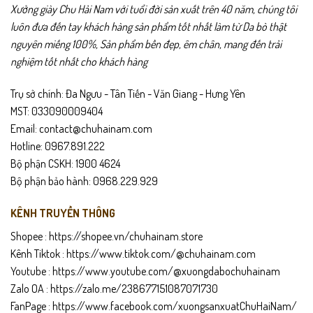
Xưởng giày Chu Hải Nam với tuổi đời sản xuất trên 40 năm, chúng tôi
luôn đưa đến tay khách hàng sản phẩm tốt nhất làm từ Da bò thật
nguyên miếng 100%, Sản phẩm bền đẹp, êm chân, mang đến trải
nghiệm tốt nhất cho khách hàng
Trụ sở chính: Đa Ngưu - Tân Tiến - Văn Giang - Hưng Yên
MST: 033090009404
Email: contact@chuhainam.com
Hotline: 0967.891.222
Bộ phận CSKH: 1900 4624
Bộ phận bảo hành: 0968.229.929
KÊNH TRUYỀN THÔNG
Shopee :
https://shopee.vn/chuhainam.store
Kênh Tiktok :
https://www.tiktok.com/@chuhainam.com
Youtube :
https://www.youtube.com/@xuongdabochuhainam
Zalo OA :
https://zalo.me/238677151087071730
FanPage :
https://www.facebook.com/xuongsanxuatChuHaiNam/