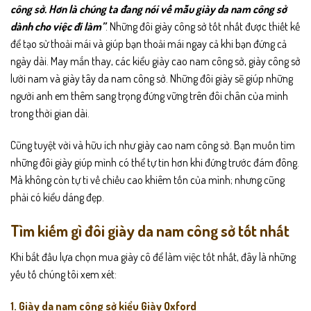
công sở
. Hơn là chúng ta đang nói về mẫu
giày da nam công sở
dành cho việc đi làm”
. Những đôi giày công sở tốt nhất được thiết kế
để tạo sử thoải mái và giúp bạn thoải mái ngay cả khi bạn đứng cả
ngày dài. May mắn thay, các kiểu giày cao nam công sở, giày công sở
lười nam và giày tây da nam công sở. Những đôi giày sẽ giúp những
người anh em thêm sang trọng đứng vững trên đôi chân của mình
trong thời gian dài.
Cũng tuyệt vời và hữu ích như giày cao nam công sở. Bạn muốn tìm
những đôi giày giúp mình có thể tự tin hơn khi đứng trước đám đông.
Mà không còn tự ti về chiều cao khiêm tốn của mình; nhưng cũng
phải có kiểu dáng đẹp.
Tìm kiếm gì đôi giày da nam công sở tốt nhất
Khi bắt đầu lựa chọn mua giày cô để làm việc tốt nhất, đây là những
yếu tố chúng tôi xem xét:
1. Giày da nam công sở kiểu Giày Oxford