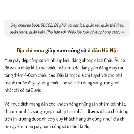
Giày chelsea boot, DOC02: Dễ phối với các loại quần vải, quần thể thao,
quần jeans, quần kaki. Phù hợp với nhiều lứa tuổi, nhiều phong cách..vv.
Địa chỉ mua
giày nam công sở
ở đâu Hà Nội
Mua giày dép công sở với những kiểu dáng phong cách Châu Âu có
đế và da nhập khẩu và nhiều mẫu mã đa dạng giúp đấng mày râu
tăng thêm 4-6cm chiều cao. Đây là một địa chỉ tuyệt vời cho phái
mạnh muốn đi giày tăng chiều cao với kiểu dáng sang trọng mới
nhất chỉ có tại Duvis.
Với mục đích mang đến cho khách hàng những sản phẩm tốt nhất,
thoải mái nhất, sang trọng nhất, lịch sử nhất…
Duvis
đã có chỗ đứng
trên thị trường được nhieefy quý khách hàng tin dùng, như 1 địa chỉ
tin cậy khi mua giày nam công sở ở đâu Hà Nội.