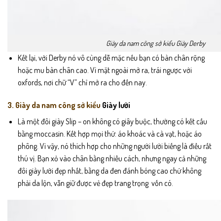
Giày da nam công sở kiểu Giày Derby
Kết lại, với Derby nó vô cùng dễ mặc nếu bạn có bàn chân rộng
hoặc mu bàn chân cao. Vì mặt ngoài mở ra, trái ngược với
oxfords, nơi chữ “V” chỉ mở ra cho đến nay.
3. Giày da nam công sở kiểu
Giày lười
Là một đôi giày Slip – on không có giây buộc, thường có kết cấu
bằng moccasin. Kết hợp mọi thứ: áo khoác và cà vạt, hoặc áo
phông. Vì vậy, nó thích hợp cho những người lười biếng là điều rất
thú vị. Bạn xỏ vào chân bằng nhiều cách, nhưng ngay cả những
đôi giày lười đẹp nhất, bằng da đen đánh bóng cao chứ không
phải da lộn, vẫn giữ được vẻ đẹp trang trọng vốn có.