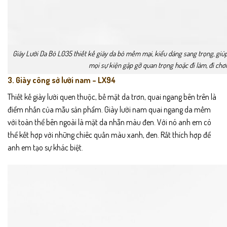
Giày Lười Da Bò L035 thiết kế giày da bò mềm mại, kiểu dáng sang trọng, giúp 
mọi sự kiện gặp gỡ quan trọng hoặc đi làm, đi chơ
3. Giày công sở lười nam – LX94
Thiết kế giày lười quen thuộc, bề mặt da trơn, quai ngang bên trên là
điểm nhấn của mẫu sản phẩm. Giày lười nam quai ngang da mềm
với toàn thể bên ngoài là mặt da nhẵn màu đen. Với nó anh em có
thể kết hợp với những chiêc quần màu xanh, đen. Rất thích hợp để
anh em tạo sự khác biệt.