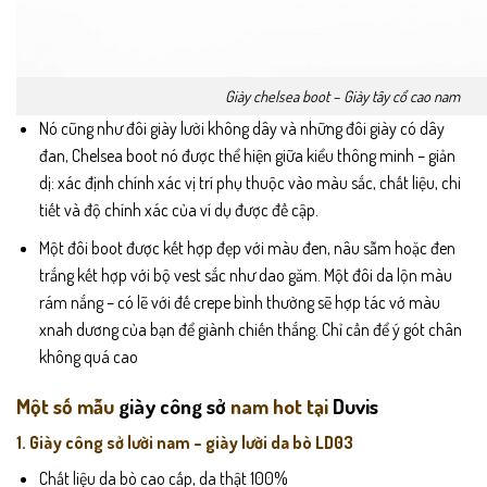
Giày chelsea boot – Giày tây cổ cao nam
Nó cũng như đôi giày lười không dây và những đôi giày có dây
đan, Chelsea boot nó được thể hiện giữa kiểu thông minh – giản
dị: xác định chính xác vị trí phụ thuộc vào màu sắc, chất liệu, chi
tiết và độ chính xác của ví dụ được đề cập.
Một đôi boot được kết hợp đẹp với màu đen, nâu sẫm hoặc đen
trắng kết hợp với bộ vest sắc như dao găm. Một đôi da lộn màu
rám nắng – có lẽ với đế crepe bình thường sẽ hợp tác vớ màu
xnah dương của bạn để giành chiến thắng. Chỉ cần để ý gót chân
không quá cao
Một số mẫu
giày công sở
nam hot tại
Duvis
1. Giày công sở lười nam – giày lười da bò LD03
Chất liệu da bò cao cấp, da thật 100%