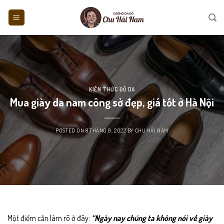
Skip
to
content
KIẾN THỨC ĐỒ DA
Mua giày da nam công sở đẹp, giá tốt ở Hà Nội
POSTED ON
8 THÁNG 9, 2022
BY
CHU HẢI NAM
Một điểm cần làm rõ ở đây:
“Ngày nay chúng ta không nói về
giày