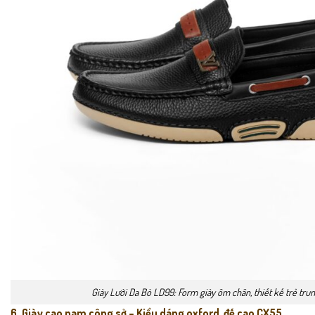
Giày Lười Da Bò LD99: Form giày ôm chân, thiết kế trẻ trun
6. Giày cao nam công sở – Kiểu dáng oxford, đế cao CX55