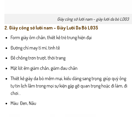
Giày công sở lười nam – giày lười da bò LD03
2. Giày công sở lười nam – Giày Lười Da Bò L035
Form giày ôm chân, thiết kế trẻ trung hiện đại
Đường chỉ may tỉ mỉ, tinh tế
Đế chống trơn trượt, thời trang
Mặt lót êm giảm chấn, giảm đau chân
Thiết kế giày da bò mềm mại, kiểu dáng sang trọng, giúp quý ông
tự tin lịch lãm trong mọi sự kiện gặp gỡ quan trọng hoặc đi làm, đi
chơi…
Màu: Đen, Nâu