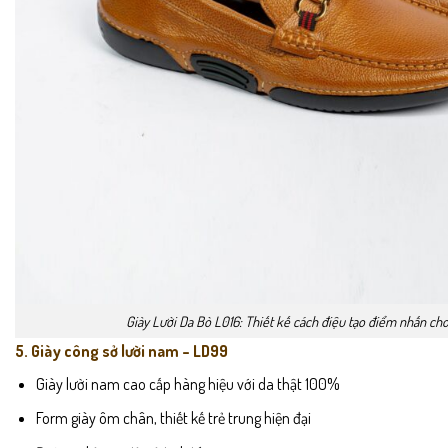
Giày Lười Da Bò L016: Thiết kế cách điệu tạo điểm nhấn ch
5. Giày công sở lười nam – LD99
Giày lười nam cao cấp hàng hiệu với da thật 100%
Form giày ôm chân, thiết kế trẻ trung hiện đại