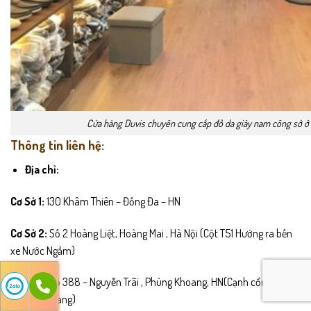
Cửa hàng Duvis chuyên cung cấp đồ da giày nam công sở ở 
Thông tin liên hệ:
Địa chỉ:
Cơ Sở 1:
130 Khâm Thiên – Đống Đa – HN
Cơ Sở 2:
Số 2 Hoàng Liệt, Hoàng Mai , Hà Nội (Cột T51 Hướng ra bến
xe Nước Ngầm)
Cơ Sở 3:
Số 388 – Nguyễn Trãi , Phùng Khoang, HN(Cạnh cổng chợ
Phùng Khoang)