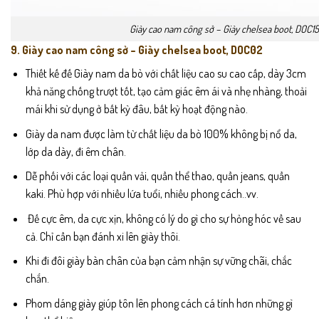
Giày cao nam công sở – Giày chelsea boot, DOC15
9. Giày cao nam công sở – Giày chelsea boot, DOC02
Thiết kế đế Giày nam da bò với chất liệu cao su cao cấp, dày 3cm
khả năng chống trượt tốt, tạo cảm giác êm ái và nhẹ nhàng, thoải
mái khi sử dụng ở bất kỳ đâu, bất kỳ hoạt động nào.
Giày da nam được làm từ chất liệu da bò 100% không bị nổ da,
lớp da dày, đi êm chân.
Dễ phối với các loại quần vải, quần thể thao, quần jeans, quần
kaki. Phù hợp với nhiều lứa tuổi, nhiều phong cách..vv.
Đế cực êm, da cực xịn, không có lý do gì cho sự hỏng hóc về sau
cả. Chỉ cần bạn đánh xi lên giày thôi.
Khi đi đôi giày bàn chân của bạn cảm nhận sự vững chãi, chắc
chắn.
Phom dáng giày giúp tôn lên phong cách cá tính hơn những gì