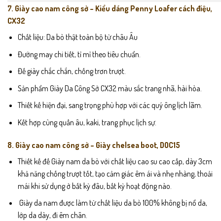
7. Giày cao nam công sở – Kiểu dáng Penny Loafer cách điệu,
CX32
Chất liệu: Da bò thật toàn bộ từ châu Âu
Đường may chi tiết, tỉ mỉ theo tiêu chuẩn.
Đế giày chắc chắn, chống trơn trượt.
Sản phẩm Giày Da Công Sở CX32 màu sắc trang nhã, hài hòa.
Thiết kế hiện đại, sang trọng phù hợp với các quý ông lịch lãm.
Kết hợp cùng quần âu, kaki, trang phục lịch sự.
8. Giày cao nam công sở – Giày chelsea boot, DOC15
Thiết kế đế Giày nam da bò với chất liệu cao su cao cấp, dày 3cm
khả năng chống trượt tốt, tạo cảm giác êm ái và nhẹ nhàng, thoải
mái khi sử dụng ở bất kỳ đâu, bất kỳ hoạt động nào.
Giày da nam được làm từ chất liệu da bò 100% không bị nổ da,
lớp da dày, đi êm chân.