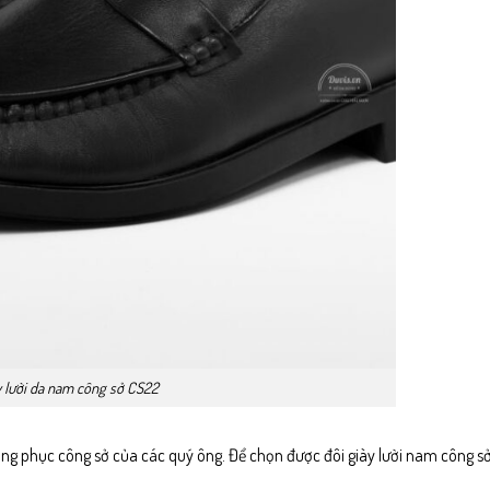
y lười da nam công sở CS22
trang phục công sở của các quý ông. Để chọn được đôi giày lười nam công s