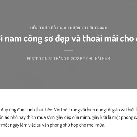
KIẾN THỨC ĐỒ DA
,
XU HƯỚNG THỜI TRANG
ời nam công sở đẹp và thoải mái cho
POSTED ON
25 THÁNG 8, 2022
BY
CHU HẢI NAM
đáp ứng được tính thực tiễn. Với thời trang với hình dáng tối giản và thiết 
ần áo nhỏ hay thích mua sắm giày dép của mình, giày lười là một phong 
từ một ngày làm việc tại văn phòng phù hợp cho mọi mùa.