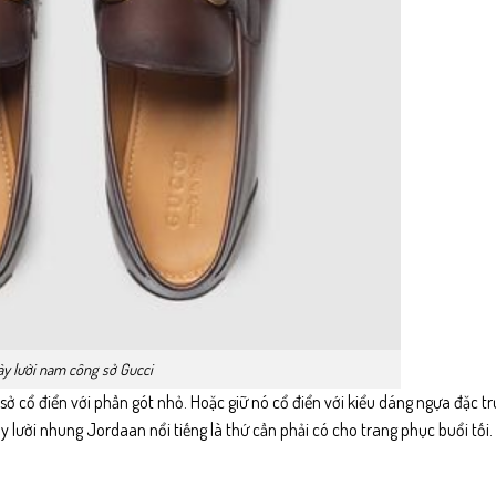
ày lười nam công sở Gucci
sở cổ điển với phần gót nhỏ. Hoặc giữ nó cổ điển với kiểu dáng ngựa đặc t
ười nhung Jordaan nổi tiếng là thứ cần phải có cho trang phục buổi tối. 