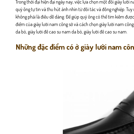
Trong thời đại hiện đại ngày nay, việc lựa chọn một đôi giày lườ
quý ông tự tin và thu hút ánh nhìn từ đối tác và đồng nghiệp. Tu
không phải là điều dễ dàng. Để giúp quý ông có thể tìm kiếm được
điểm của giày lười nam công sở và cách chọn giày lười nam công 
da bò, giày lười đế cao su nam da bò, giày lười đế cao su nam.
Những đặc điểm có ở giày lười nam cô