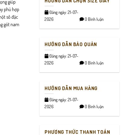
HƯỚNG DẪN CHỌN SIZE GIÀY
rọng giúp
iày phù hợp
Đăng ngày: 21-07-
một số đặc
2026
0 Bình luận
ông gót nam
HƯỚNG DẪN BẢO QUẢN
Đăng ngày: 21-07-
2026
0 Bình luận
HƯỚNG DẪN MUA HÀNG
Đăng ngày: 21-07-
2026
0 Bình luận
PHƯƠNG THỨC THANH TOÁN