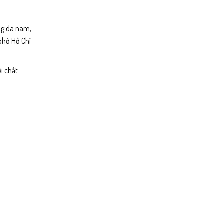
ưng da nam,
 phố Hồ Chí
i chất