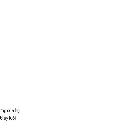
rưng của họ.
Giày lười