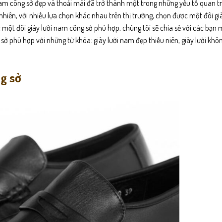
i nam công sở đẹp và thoải mái đã trở thành một trong những yếu tố quan t
y nhiên, với nhiều lựa chọn khác nhau trên thị trường, chọn được một đôi g
 một đôi giày lười nam công sở phù hợp, chúng tôi sẽ chia sẻ với các bạn 
sở phù hợp với những từ khóa: giày lười nam đẹp thiếu niên, giày lười kh
ng sở