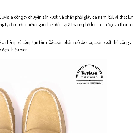
uvis là công ty chuyên sản xuất, và phân phối giày da nam, túi, ví, thắt l
ng ty đã được nhiều người biết đến tại 2 thành phố lớn là Hà Nội và thành
ách hàng vô cùng tận tâm. Các sản phẩm đồ da được sản xuất thủ công vớ
 đẹp thiếu niên.