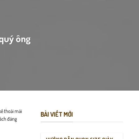
 quý ông
kế thoải mái
BÀI VIẾT MỚI
cách đáng