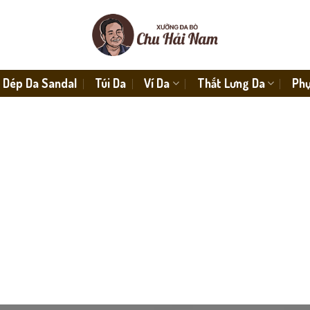
Dép Da Sandal
Túi Da
Ví Da
Thắt Lưng Da
Phụ