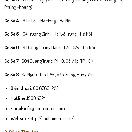
Phùng Khoang)
Cơ Sở 4
: 19 Lê Lợi – Hà Đông – Hà Nội
Cơ Sở 5
: 164 Trương Định – Hai Bà Trưng – Hà Nội
Cơ Sở 6
: 19 Dương Quảng Hàm – Cầu Giấy – Hà Nội
Cơ Sở 7
: 604 Quang Trung, P.11, Q. Gò Vấp, TP HCM
Cơ Sở 8
: Đa Ngưu , Tân Tiến , Văn Giang, Hưng Yên
Điện thoại:
09.6789.1222
Hotline:
1900 4624
Email:
info@chuhainam.com
Website:
http://chuhainam.com/