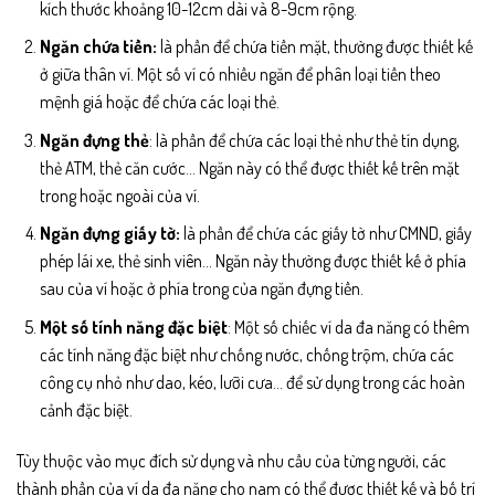
kích thước khoảng 10-12cm dài và 8-9cm rộng.
Ngăn chứa tiền:
là phần để chứa tiền mặt, thường được thiết kế
ở giữa thân ví. Một số ví có nhiều ngăn để phân loại tiền theo
mệnh giá hoặc để chứa các loại thẻ.
Ngăn đựng thẻ
: là phần để chứa các loại thẻ như thẻ tín dụng,
thẻ ATM, thẻ căn cước… Ngăn này có thể được thiết kế trên mặt
trong hoặc ngoài của ví.
Ngăn đựng giấy tờ:
là phần để chứa các giấy tờ như CMND, giấy
phép lái xe, thẻ sinh viên… Ngăn này thường được thiết kế ở phía
sau của ví hoặc ở phía trong của ngăn đựng tiền.
Một số tính năng đặc biệt
: Một số chiếc ví da đa năng có thêm
các tính năng đặc biệt như chống nước, chống trộm, chứa các
công cụ nhỏ như dao, kéo, lưỡi cưa… để sử dụng trong các hoàn
cảnh đặc biệt.
Tùy thuộc vào mục đích sử dụng và nhu cầu của từng người, các
thành phần của ví da đa năng cho nam có thể được thiết kế và bố trí