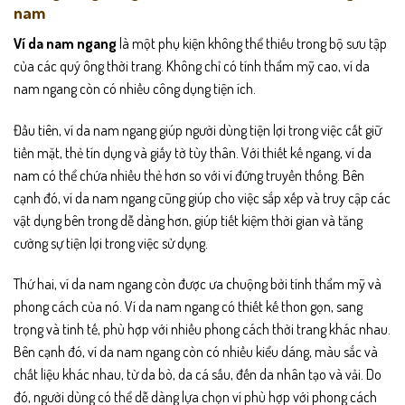
nam
Ví da nam ngang
là một phụ kiện không thể thiếu trong bộ sưu tập
của các quý ông thời trang. Không chỉ có tính thẩm mỹ cao, ví da
nam ngang còn có nhiều công dụng tiện ích.
Đầu tiên, ví da nam ngang giúp người dùng tiện lợi trong việc cất giữ
tiền mặt, thẻ tín dụng và giấy tờ tùy thân. Với thiết kế ngang, ví da
nam có thể chứa nhiều thẻ hơn so với ví đứng truyền thống. Bên
cạnh đó, ví da nam ngang cũng giúp cho việc sắp xếp và truy cập các
vật dụng bên trong dễ dàng hơn, giúp tiết kiệm thời gian và tăng
cường sự tiện lợi trong việc sử dụng.
Thứ hai, ví da nam ngang còn được ưa chuộng bởi tính thẩm mỹ và
phong cách của nó. Ví da nam ngang có thiết kế thon gọn, sang
trọng và tinh tế, phù hợp với nhiều phong cách thời trang khác nhau.
Bên cạnh đó, ví da nam ngang còn có nhiều kiểu dáng, màu sắc và
chất liệu khác nhau, từ da bò, da cá sấu, đến da nhân tạo và vải. Do
đó, người dùng có thể dễ dàng lựa chọn ví phù hợp với phong cách