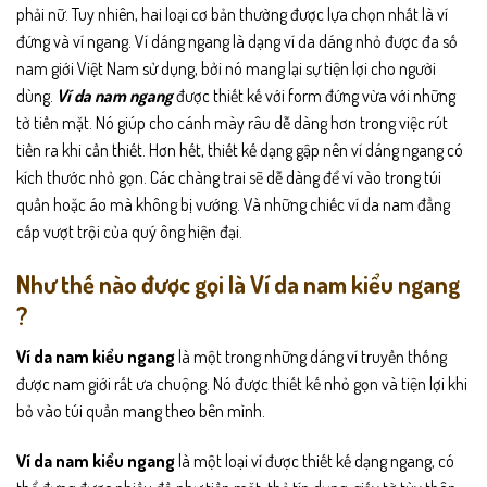
phải nữ. Tuy nhiên, hai loại cơ bản thường được lựa chọn nhất là ví
đứng và ví ngang. Ví dáng ngang là dạng ví da dáng nhỏ được đa số
nam giới Việt Nam sử dụng, bởi nó mang lại sự tiện lợi cho người
dùng.
Ví da nam ngang
được thiết kế với form đứng vừa với những
tờ tiền mặt. Nó giúp cho cánh mày râu dễ dàng hơn trong việc rút
tiền ra khi cần thiết. Hơn hết, thiết kế dạng gập nên ví dáng ngang có
kích thước nhỏ gọn. Các chàng trai sẽ dễ dàng để ví vào trong túi
quần hoặc áo mà không bị vướng. Và những chiếc ví da nam đẳng
cấp vượt trội của quý ông hiện đại.
Như thế nào được gọi là Ví da nam kiểu ngang
?
Ví da nam kiểu ngang
là một trong những dáng ví truyền thống
được nam giới rất ưa chuộng. Nó được thiết kế nhỏ gọn và tiện lợi khi
bỏ vào túi quần mang theo bên mình.
Ví da nam kiểu ngang
là một loại ví được thiết kế dạng ngang, có