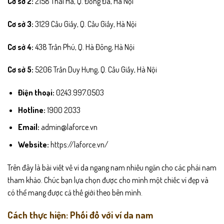
Cơ sở
2:
2158 Thái Hà, Q. Đống Đa, Hà Nội
Cơ sở
3:
3129 Cầu Giấy, Q. Cầu Giấy, Hà Nội
Cơ sở
4:
438 Trần Phú, Q. Hà Đông, Hà Nội
Cơ sở
5:
5206 Trần Duy Hưng, Q. Cầu Giấy, Hà Nội
Điện thoại:
0243.997.0503
Hotline:
1900 2033
Email:
admin@laforce.vn
Website:
https://laforce.vn/
Trên đây là bài viết về ví da ngang nam nhiều ngăn cho các phái nam
tham khảo. Chúc bạn lựa chọn được cho mình một chiếc ví đẹp và
có thể mang được cả thế giới theo bên mình.
Cách thực hiện: Phối đồ với ví da nam