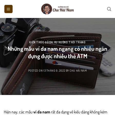
Skip
to
content
KIẾN THỨC ĐỒ DA
,
XU HƯỚNG THỜI TRANG
Những mẫu ví da nam ngang có nhiều ngăn
đựng được nhiều thẻ ATM
POSTED ON
13 THÁNG 9, 2022
BY
CHU HẢI NAM
Hiện nay, các mẫu
ví da nam
rất đa dạng về kiểu dáng không kém