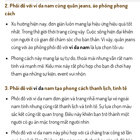
2. Phối đồ với ví da nam cùng quần jeans, áo phông phong
cách
Xu hướng hiện nay, đơn giản luôn mang lại hiệu ứng hiệu quả tốt
nhất. Trong thế giới thời trang cũng vậy. Cuộc sống hiện đại khiến
con người ít có gian để chăm sóc cho bản thân. Vì vậy, quần jeans
cùng với áo phông phối đồ với
ví da nam
là lựa chọn tối ưu.
Phong cách này mang lại sự tự do, thoải mái nhưng vẫn rất nam
tính và mạnh mẽ. Kiểu mix này rất phù hợp cho bạn đi chơi hay
tham gia những sự kiện, event vui nhộn.
3. Phối đồ với
ví da
nam tạo phong cách thanh lịch, tinh tế
Phối đồ với ví da nam đơn giản và trang nhã mang lại vẻ ngoài
nam tính nhưng cũng rất thanh lịch và tinh tế. Sự lựa chọn màu
sắc kết cũng rất quan trọng. Điều này khiến bạn trở thành một
người có gu ăn mặc trong mắt người nhìn.
Phối đồ với ví da nam này phù hợp với cả chàng trai công sở lẫn