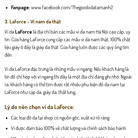
Fanpage:
www.facebook.com/Thegioidodatamanh2
3. Laforce – Ví nam da thật
Ví da
LaForce
là địa chỉ bán các mẫu ví da nam Hà Nội cao cấp, uy
tín. Cửa hàng LaForce cung cấp các mẫu ví da nam thật, 100% chất
liệu giày ở đây là giày da thật. Cửa hàng luôn được các quý ông tìm
đến.
Ví da LaForce đặc trưng là những mẫu ví ngang. Nếu khách hàng là
tín đồ chỉ hợp với ví ngang thì đây là một địa chỉ đáng ghi nhớ. Ngoài
ra, khách hàng có thể tìm được rất nhiều phụ kiện đồ da nam tại
LaForce như cặp da, giày da, thắt lưng,…
Lý do nên chọn ví da LaForce:
Các loại đồ da tại shop có nguồn gốc, xuất xứ rõ ràng.
Ví được đảm bảo 100% về chất lượng và chính sách bảo hành.