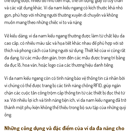
thể đựng được nhiều đồ như tiền mặt, thẻ tín dụng, giấy tờ tùy thân
và các vật dụng khác. Ví da nam kiểu ngang có kích thước khá nhỏ
gọn, phù hợp với những người thường xuyên di chuyển và không
muốn mang theo những chiếc ví to và nặng.
Về kiểu dáng, ví da nam kiểu ngang thường được làm từ chất liệu da
cao cấp, có nhiều màu sắc và họa tiết khác nhau để phù hợp với sở
thích và phong cách của từng người sử dụng. Thiết kế của ví cũng rất
đa dạng, từ các mẫu đơn giản, trơn đến các mẫu được trang trí bằng
da đục lỗ, hoa văn, hoặc logo của các thương hiệu danh tiếng.
Ví da nam kiểu ngang còn có tính năng bảo vệ thông tin cá nhân bởi
vì chúng có thể được trang bị các tính năng chống RFID, giúp ngăn
chặn các cuộc tấn công trộm cắp thông tin từ các thiết bị đọc thẻ từ
xa. Với nhiều lợi ích và tính năng tiện ích, ví da nam kiểu ngang đã trở
thành một phụ kiện không thể thiếu trong bộ sưu tập của những quý
ông.
Những công dụng và đặc điểm của ví da đa năng cho