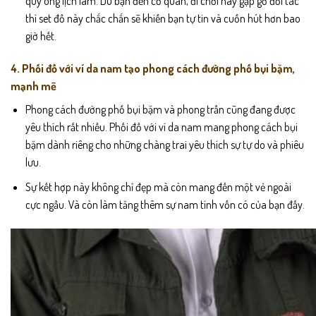
quý ông lịch lãm. Dù bạn đến cơ quan, đi chơi hay gặp gỡ đối tác
thì set đồ này chắc chắn sẽ khiến bạn tự tin và cuốn hút hơn bao
giờ hết.
4. Phối đồ với ví da nam tạo phong cách đường phố bụi bặm,
mạnh mẽ
Phong cách đường phố bụi bặm và phong trần cũng đang được
yêu thích rất nhiều. Phối đồ với ví da nam mang phong cách bụi
bặm dành riêng cho những chàng trai yêu thích sự tự do và phiêu
lưu.
Sự kết hợp này không chỉ đẹp mà còn mang đến một vẻ ngoài
cực ngầu. Và còn làm tăng thêm sự nam tính vốn có của bạn đấy.