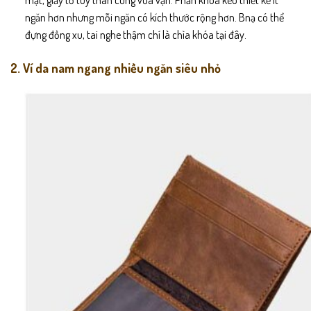
mặt, giấy tờ tùy thân cũng vừa vặn. Phần khóa kéo thiết kế ít
ngăn hơn nhưng mỗi ngăn có kích thước rộng hơn. Bnạ có thể
đựng đồng xu, tai nghe thậm chí là chìa khóa tại đây.
2. Ví da nam ngang nhiều ngăn siêu nhỏ