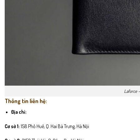
Laforce –
Thông tin liên hệ:
Địa chỉ:
Cơ sở 1:
158 Phố Huế, Q. Hai Bà Trưng, Hà Nội