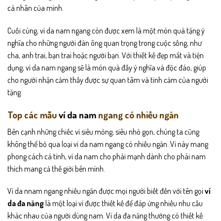
cá nhân của mình.
Cuối cùng, ví da nam ngang còn được xem là một món quà tặng ý
nghĩa cho những người đàn ông quan trọng trong cuộc sống, như
cha, anh trai, bạn trai hoặc người bạn. Với thiết kế đẹp mắt và tiện
dụng, ví da nam ngang sẽ là món quà đầy ý nghĩa và độc đáo, giúp
cho người nhận cảm thấy được sự quan tâm và tình cảm của người
tặng.
Top các mẫu
ví da nam
ngang có nhiều ngăn
Bên cạnh những chiếc ví siêu mỏng, siêu nhỏ gọn, chúng ta cũng
không thể bỏ qua loại ví da nam ngang có nhiều ngăn. Ví này mang
phong cách cá tính, ví da nam cho phái mạnh dành cho phái nam
thích mang cả thế giới bên mình.
Ví da nnam ngang nhiều ngăn được mọi người biết đến với tên gọi
ví
da đa năng
là một loại ví được thiết kế để đáp ứng nhiều nhu cầu
khác nhau của người dùng nam. Ví da đa năng thường có thiết kế