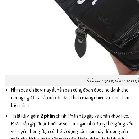
Ví da nam ngang nhiều ngăn gấ
Nhìn qua chiếc ví này ắt hẳn bạn cũng đoán được nó dánh cho
những người ưa sắp xếp đồ đạc, thích mang nhiều vật nhỏ theo
bên mình.
Thiết kế ví gồm
2 phần
chính: Phần nắp gập và phần khóa kéo.
Phần nắp gập được thiết kế với các ngăn nhỏ đựng thẻ, giống kiểu
ví truyền thống. Bạn có thể sử dụng các ngăn này để đựng tiền