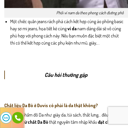
Phối ví nam da theo phong cách đường phố
Một chiếc quần jeans rách phá cách kết hợp cùng áo phông basic
hay sơ mi jeans, họa tiết kẻ cùng
ví da
nam dáng dài sẽ vô cùng
phù hợp với phong cách này. Nếu bạn muốn đặc biệt một chút
thì có thể kết hợp cùng các phụ kiện như mũ, giày,…
Câu hỏi thường gặp
Chất liệu Da Bò ở Duvis có phải là da thật không?
Tất cả sản phẩm đồ Da như: giày da, túi sách, thắt lưng,.. đều được
làm
100% từ chất Da Bò
thật nguyên tấm nhập khẩu
đạt chuẩn