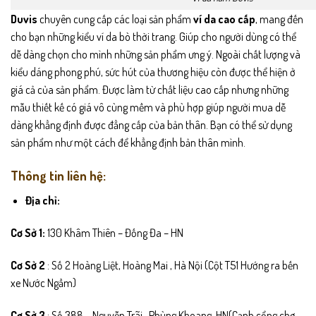
Duvis
chuyên cung cấp các loại sản phẩm
ví da cao cấp
, mang đến
cho bạn những kiểu ví da bò thời trang. Giúp cho người dùng có thể
dễ dàng chọn cho mình những sản phẩm ưng ý. Ngoài chất lượng và
kiểu dáng phong phú, sức hút của thương hiệu còn được thể hiện ở
giá cả của sản phẩm. Được làm từ chất liệu cao cấp nhưng những
mẫu thiết kế có giá vô cùng mềm và phù hợp giúp người mua dễ
dàng khẳng định được đẳng cấp của bản thân. Bạn có thể sử dụng
sản phẩm như một cách để khẳng định bản thân mình.
Thông tin liên hệ:
Địa chỉ:
Cơ Sở 1:
130 Khâm Thiên – Đống Đa – HN
Cơ Sở 2
: Số 2 Hoàng Liệt, Hoàng Mai , Hà Nội (Cột T51 Hướng ra bến
xe Nước Ngầm)
Cơ Sở 3
: Số 388 – Nguyễn Trãi , Phùng Khoang, HN(Cạnh cổng chợ