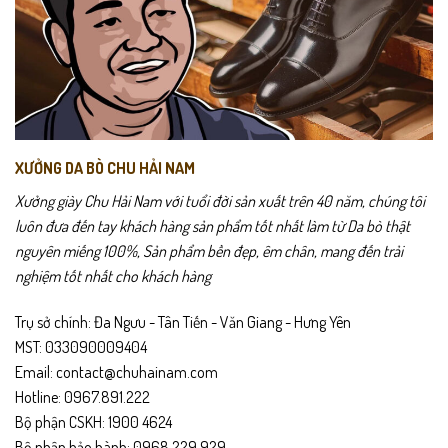
XƯỞNG DA BÒ CHU HẢI NAM
Xưởng giày Chu Hải Nam với tuổi đời sản xuất trên 40 năm, chúng tôi
luôn đưa đến tay khách hàng sản phẩm tốt nhất làm từ Da bò thật
nguyên miếng 100%, Sản phẩm bền đẹp, êm chân, mang đến trải
nghiệm tốt nhất cho khách hàng
Trụ sở chính: Đa Ngưu - Tân Tiến - Văn Giang - Hưng Yên
MST: 033090009404
Email: contact@chuhainam.com
Hotline: 0967.891.222
Bộ phận CSKH: 1900 4624
Bộ phận bảo hành: 0968.229.929