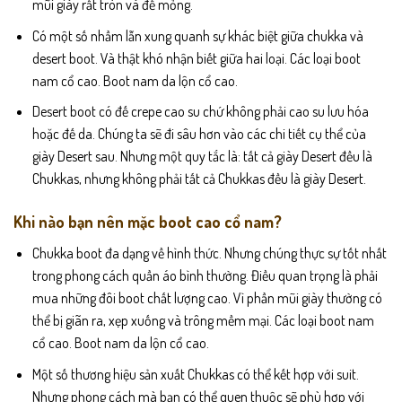
mũi giày rất tròn và đế mỏng.
Có một số nhầm lẫn xung quanh sự khác biệt giữa chukka và
desert boot. Và thật khó nhận biết giữa hai loại. Các loại boot
nam cổ cao. Boot nam da lộn cổ cao.
Desert boot có đế crepe cao su chứ không phải cao su lưu hóa
hoặc đế da. Chúng ta sẽ đi sâu hơn vào các chi tiết cụ thể của
giày Desert sau. Nhưng một quy tắc là: tất cả giày Desert đều là
Chukkas, nhưng không phải tất cả Chukkas đều là giày Desert.
Khi nào bạn nên mặc boot cao cổ nam?
Chukka boot đa dạng về hình thức. Nhưng chúng thực sự tốt nhất
trong phong cách quần áo bình thường. Điều quan trọng là phải
mua những đôi boot chất lượng cao. Vì phần mũi giày thường có
thể bị giãn ra, xẹp xuống và trông mềm mại. Các loại boot nam
cổ cao. Boot nam da lộn cổ cao.
Một số thương hiệu sản xuất Chukkas có thể kết hợp với suit.
Nhưng phong cách mà bạn có thể quen thuộc sẽ phù hợp với