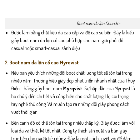
Boot nam da lộn Church’s
Được làm bằng chất liệu da cao cấp và đế cao su bền. Đây là kiểu
giày boot nam da lộn cổ cao phù hợp cho nam giới phối đồ
casual hoặc smart-casual sành điệu.
7. Boot nam da lộn cổ cao Myrqvist
Nếu bạn yêu thích những đôi boot chất lượng tốt sẽ tồn tại trong
nhiều năm. Thương hiệu giày dép phát triển nhanh nhất của Thụy
Điển – hãng giày boot nam
Myrqvist.
Sự hấp dẫn của Myrqvist là
họ chú ý đến chi tiết và cống hiến cho chất lượng. Họ coi trọng
tay nghề thủ công. Và muốn tạo ra những đôi giày phong cách
vượt thời gian.
Bên cạnh đó có thể tồn tại trong nhiều thập kỷ. Giày được làm với
loại da và thiết kế tốt nhất. Công ty thích sản xuất và bán giày
trực tiếp cho người tiêu dùng. Đây là một cách tuyệt vời để đảm