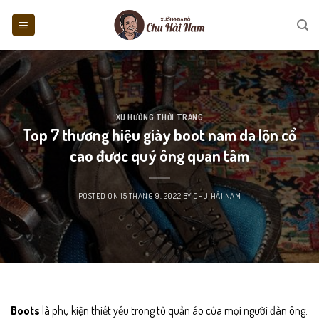
Skip
to
content
XU HƯỚNG THỜI TRANG
Top 7 thương hiệu giày boot nam da lộn cổ
cao được quý ông quan tâm
POSTED ON
15 THÁNG 9, 2022
BY
CHU HẢI NAM
Boots
là phụ kiện thiết yếu trong tủ quần áo của mọi người đàn ông.