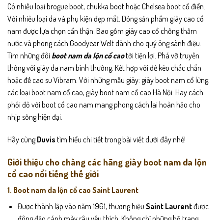
Có nhiều loại brogue boot, chukka boot hoặc Chelsea boot cổ điển.
Với nhiều loại da và phụ kiện đẹp mắt. Dòng sản phẩm giày cao cổ
nam được lựa chọn cẩn thận. Bao gồm giày cao cổ chống thấm
nước và phong cách Goodyear Welt dành cho quý ông sành điệu.
Tìm những đôi
boot nam da lộn cổ cao
tới tiện lợi. Phá vỡ truyền
thống với giày da nam bình thường. Kết hợp với đế kéo chắc chắn
hoặc đế cao su Vibram. Với những mẫu giày: giày boot nam cổ lửng,
các loại boot nam cổ cao, giày boot nam cổ cao Hà Nội. Hay cách
phối đồ với boot cổ cao nam mang phong cách lai hoàn hảo cho
nhịp sống hiện đại.
Hãy cùng
Duvis
tìm hiểu chi tiết trong bài viết dưới đây nhé!
Giới thiệu cho chàng các hãng giày boot nam da lộn
cổ cao nổi tiếng thế giới
1. Boot nam da lộn cổ cao Saint Laurent
Được thành lập vào năm 1961, thương hiệu
Saint Laurent
được
đông đảo cánh mày râu yêu thích. Không chỉ những bộ trang