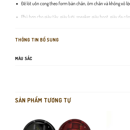
Đế lót uốn cong theo form bàn chân, ôm chân và không xô lệch 
Phù hợp cho giày tây, giày lười, sneaker, giày boot, giày da côn
Dễ cắt chỉnh theo size chân từ 38–44.
THÔNG TIN BỔ SUNG
MÀU SẮC
SẢN PHẨM TƯƠNG TỰ