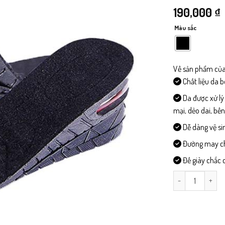
190,000
₫
Màu sắc
Về sản phẩm của
Chất liệu da 
Da được xử lý
mại, dẻo dai, bề
Dễ dàng vệ si
Đường may chi 
Đế giày chắc c
LOTC1 - Lót tăng