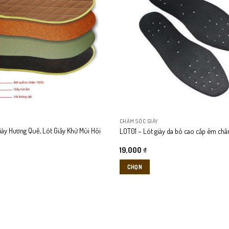
biến
thể.
Các
tùy
chọn
có
thể
được
chọn
trên
CHĂM SÓC GIÀY
trang
ày Hương Quế, Lót Giầy Khử Mùi Hôi
LOT01 – Lót giày da bò cao cấp êm châ
sản
phẩm
19,000
₫
CHỌN
Sản
phẩm
này
có
nhiều