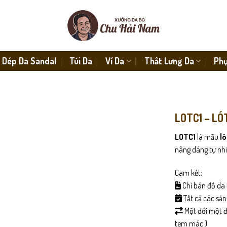
Dép Da Sandal
Túi Da
Ví Da
Thắt Lưng Da
Phụ
LOTC1 – LÓ
LOTC1
là mẫu
ló
nâng dáng tự nh
Cam kết:
Chỉ bán đồ da 
Tất cả các sả
Một đổi một đố
tem mác )