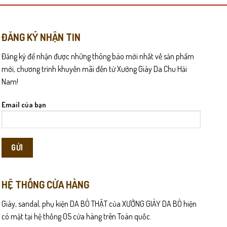
biến
thể.
Các
ĐĂNG KÝ NHẬN TIN
tùy
Đăng ký để nhận được những thông báo mới nhất về sản phẩm
chọn
 mồ hôi và mùi hôi trong quá trình sử dụng. Ngay cả khi mang giày
có
mới, chương trình khuyến mãi đến từ Xưởng Giày Da Chu Hải
thể
Nam!
được
áy, LOTC1 vẫn giữ độ ổn định và cân bằng, giúp dáng đi tự nhiên
chọn
Email của bạn
trên
trang
sản
phẩm
HỆ THỐNG CỬA HÀNG
Giày, sandal, phụ kiện DA BÒ THẬT của XƯỞNG GIÀY DA BÒ hiện
có mặt tại hệ thống 05 cửa hàng trên Toàn quốc.