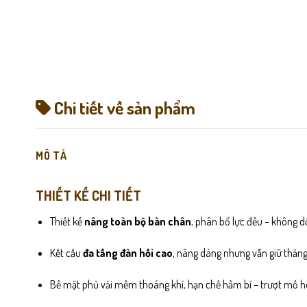
Chi tiết về sản phẩm
MÔ TẢ
THIẾT KẾ CHI TIẾT
Thiết kế
nâng toàn bộ bàn chân
, phân bổ lực đều – không d
Kết cấu
đa tầng đàn hồi cao
, nâng dáng nhưng vẫn giữ thăng
Bề mặt phủ vải mềm thoáng khí, hạn chế hầm bí – trượt mồ hô