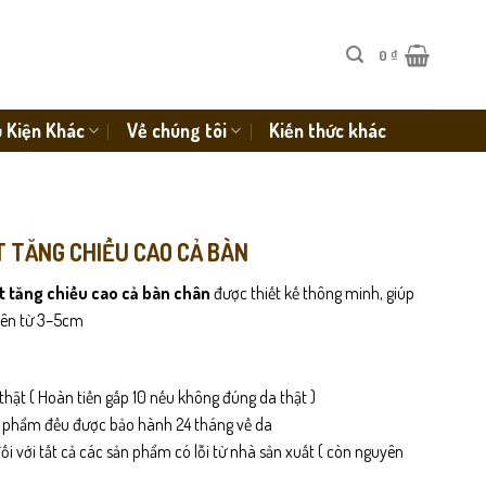
0
₫
 Kiện Khác
Về chúng tôi
Kiến thức khác
T TĂNG CHIỀU CAO CẢ BÀN
t tăng chiều cao cả bàn chân
được thiết kế thông minh, giúp
iên từ 3–5cm
thật ( Hoàn tiền gấp 10 nếu không đúng da thật )
n phẩm đều được bảo hành 24 tháng về da
i với tất cả các sản phẩm có lỗi từ nhà sản xuất ( còn nguyên