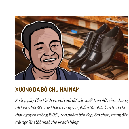
biến
biến
thể.
thể.
Các
Các
tùy
tùy
chọn
chọn
Cấu trúc nhiều lớp đàn hồi cao giúp LOTC1 vừa nâng dáng hiệu quả
có
có
cả ngày, bàn chân vẫn cảm thấy dễ chịu và không bị bí bách.
thể
thể
được
được
Thiết kế lót uốn cong theo form bàn chân giúp ôm chân chắc chắn,
chọn
chọn
và tự tin hơn.
trên
trên
trang
trang
sản
sản
phẩm
phẩm
XƯỞNG DA BÒ CHU HẢI NAM
Xưởng giày Chu Hải Nam với tuổi đời sản xuất trên 40 năm, chúng
tôi luôn đưa đến tay khách hàng sản phẩm tốt nhất làm từ Da bò
thật nguyên miếng 100%, Sản phẩm bền đẹp, êm chân, mang đến
trải nghiệm tốt nhất cho khách hàng