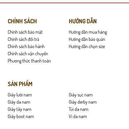
biến
thể.
Các
CHÍNH SÁCH
HƯỚNG DẪN
tùy
Chính sách bảo mật
Hướng dẫn mua hàng
chọn
 vừa tạo cảm giác êm ái khi tiếp đất. Lớp mặt lót thoáng khí giúp hạn chế
có
Chính sách đổi trả
Hướng dẫn bảo quản
thể
Chính sách bảo hành
Hướng dẫn chọn size
được
Chính sách vận chuyển
 không xô lệch khi di chuyển. Dù bạn đi bộ nhiều, đứng lâu hay chạy xe m
chọn
Phương thức thanh toán
trên
trang
sản
SẢN PHẨM
phẩm
Giày lười nam
Giày sục nam
Giày da nam
Giày derby nam
Giày tây nam
Túi da nam
Giày boot nam
Ví da nam