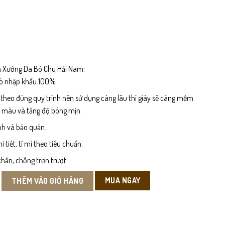
 Xưởng Da Bò Chu Hải Nam:
bò nhập khẩu 100%
 theo đúng quy trình nên sử dụng càng lâu thì giày sẽ càng mềm
n màu và tăng độ bóng mịn.
nh và bảo quản.
tiết, tỉ mỉ theo tiêu chuẩn.
hắn, chống trơn trượt.
 chiều cao cả bàn số lượng
MUA NGAY
THÊM VÀO GIỎ HÀNG