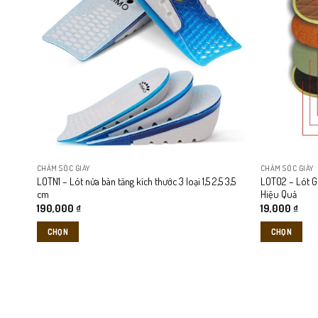
biến
thể.
Các
tùy
chọn
có
thể
được
chọn
trên
CHĂM SÓC GIÀY
CHĂM SÓC GIÀY
trang
LOTN1 – Lót nửa bàn tăng kích thước 3 loại 1,5 2,5 3,5
LOT02 – Lót Gi
sản
cm
Hiệu Quả
phẩm
190,000
₫
19,000
₫
CHỌN
CHỌN
Sản
Sản
phẩm
phẩm
này
này
có
có
nhiều
nhiều