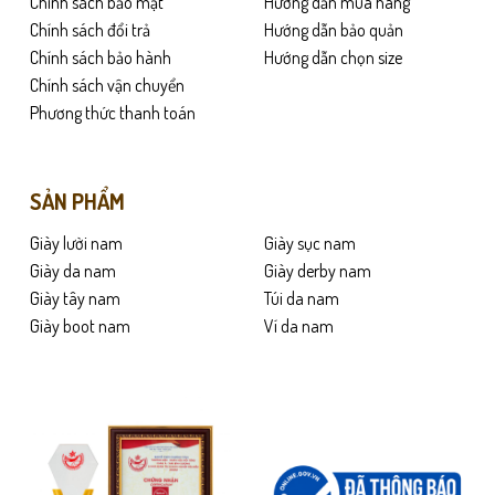
Chính sách bảo mật
Hướng dẫn mua hàng
có
Chính sách đổi trả
Hướng dẫn bảo quản
thể
Chính sách bảo hành
Hướng dẫn chọn size
được
Chính sách vận chuyển
chọn
Phương thức thanh toán
trên
trang
sản
phẩm
SẢN PHẨM
Giày lười nam
Giày sục nam
Giày da nam
Giày derby nam
Giày tây nam
Túi da nam
Giày boot nam
Ví da nam