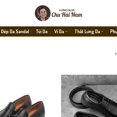
Dép Da Sandal
Túi Da
Ví Da
Thắt Lưng Da
Phụ
H