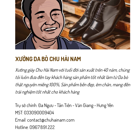
có
có
thể
thể
được
được
chọn
chọn
trên
trên
trang
trang
sản
sản
phẩm
phẩm
XƯỞNG DA BÒ CHU HẢI NAM
Xưởng giày Chu Hải Nam với tuổi đời sản xuất trên 40 năm, chúng
tôi luôn đưa đến tay khách hàng sản phẩm tốt nhất làm từ Da bò
thật nguyên miếng 100%, Sản phẩm bền đẹp, êm chân, mang đến
trải nghiệm tốt nhất cho khách hàng
Trụ sở chính: Đa Ngưu - Tân Tiến - Văn Giang - Hưng Yên
MST: 033090009404
Email: contact@chuhainam.com
Hotline: 0967.891.222