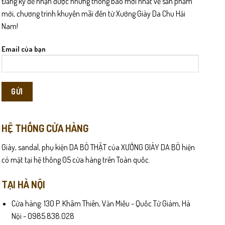
Đăng ký để nhận được những thông báo mới nhất về sản phẩm
có
mới, chương trình khuyến mãi đến từ Xưởng Giày Da Chu Hải
thể
Nam!
được
chọn
Email của bạn
trên
trang
sản
phẩm
HỆ THỐNG CỬA HÀNG
Giày, sandal, phụ kiện DA BÒ THẬT của XƯỞNG GIÀY DA BÒ hiện
có mặt tại hệ thống 05 cửa hàng trên Toàn quốc.
TẠI HÀ NỘI
Cửa hàng: 130 P. Khâm Thiên, Văn Miếu - Quốc Tử Giám, Hà
Nội - 0985.838.028