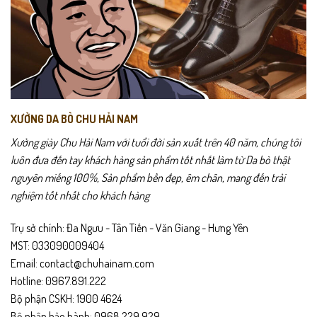
XƯỞNG DA BÒ CHU HẢI NAM
Xưởng giày Chu Hải Nam với tuổi đời sản xuất trên 40 năm, chúng tôi
luôn đưa đến tay khách hàng sản phẩm tốt nhất làm từ Da bò thật
nguyên miếng 100%, Sản phẩm bền đẹp, êm chân, mang đến trải
nghiệm tốt nhất cho khách hàng
Trụ sở chính: Đa Ngưu - Tân Tiến - Văn Giang - Hưng Yên
MST: 033090009404
Email: contact@chuhainam.com
Hotline: 0967.891.222
Bộ phận CSKH: 1900 4624
Bộ phận bảo hành: 0968.229.929