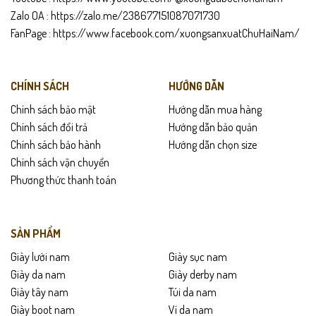
Zalo OA :
https://zalo.me/238677151087071730
FanPage :
https://www.facebook.com/xuongsanxuatChuHaiNam/
CHÍNH SÁCH
HƯỚNG DẪN
Chính sách bảo mật
Hướng dẫn mua hàng
Chính sách đổi trả
Hướng dẫn bảo quản
Chính sách bảo hành
Hướng dẫn chọn size
Chính sách vận chuyển
Phương thức thanh toán
SẢN PHẨM
Giày lười nam
Giày sục nam
Giày da nam
Giày derby nam
Giày tây nam
Túi da nam
Giày boot nam
Ví da nam