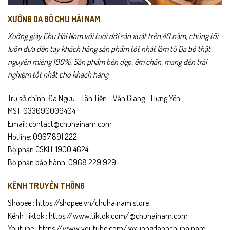
XƯỞNG DA BÒ CHU HẢI NAM
Xưởng giày Chu Hải Nam với tuổi đời sản xuất trên 40 năm, chúng tôi
luôn đưa đến tay khách hàng sản phẩm tốt nhất làm từ Da bò thật
nguyên miếng 100%, Sản phẩm bền đẹp, êm chân, mang đến trải
nghiệm tốt nhất cho khách hàng
Trụ sở chính: Đa Ngưu - Tân Tiến - Văn Giang - Hưng Yên
MST: 033090009404
Email: contact@chuhainam.com
Hotline: 0967.891.222
Bộ phận CSKH: 1900 4624
Bộ phận bảo hành: 0968.229.929
KÊNH TRUYỀN THÔNG
Shopee :
https://shopee.vn/chuhainam.store
Kênh Tiktok :
https://www.tiktok.com/@chuhainam.com
Youtube :
https://www.youtube.com/@xuongdabochuhainam