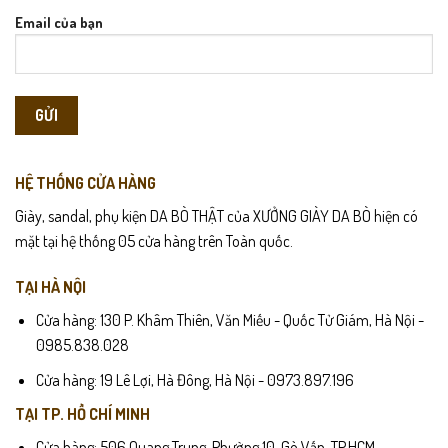
Email của bạn
HỆ THỐNG CỬA HÀNG
Giày, sandal, phụ kiện DA BÒ THẬT của XƯỞNG GIÀY DA BÒ hiện có
mặt tại hệ thống 05 cửa hàng trên Toàn quốc.
TẠI HÀ NỘI
Cửa hàng: 130 P. Khâm Thiên, Văn Miếu - Quốc Tử Giám, Hà Nội -
0985.838.028
Cửa hàng: 19 Lê Lợi, Hà Đông, Hà Nội - 0973.897.196
TẠI TP. HỒ CHÍ MINH
Cửa hàng: 506 Quang Trung, Phường 10, Gò Vấp, TP.HCM -