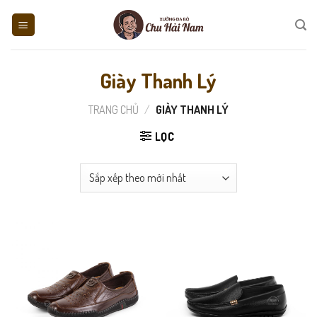
Skip
to
content
Giày Thanh Lý
TRANG CHỦ
/
GIÀY THANH LÝ
LỌC