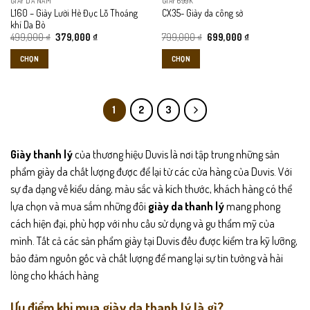
GIÀY DA NAM
GIÀY 699K
được
được
L160 – Giày Lười Hè Đục Lỗ Thoáng
CX35- Giày da công sở
chọn
chọn
khí Da Bò
trên
trên
Giá
Giá
Giá
Giá
499,000
₫
379,000
₫
799,000
₫
699,000
₫
gốc
hiện
gốc
hiện
trang
trang
là:
tại
là:
tại
CHỌN
CHỌN
499,000 ₫.
là:
799,000 ₫.
là:
sản
sản
379,000 ₫.
699,000 ₫.
Sản
Sản
phẩm
phẩm
phẩm
phẩm
này
này
1
2
3
có
có
nhiều
nhiều
biến
biến
Giày thanh lý
của thương hiệu Duvis là nơi tập trung những sản
thể.
thể.
phẩm giày da chất lượng được để lại từ các cửa hàng của Duvis. Với
Các
Các
sự đa dạng về kiểu dáng, màu sắc và kích thước, khách hàng có thể
tùy
tùy
lựa chọn và mua sắm những đôi
giày da thanh lý
mang phong
chọn
chọn
có
có
cách hiện đại, phù hợp với nhu cầu sử dụng và gu thẩm mỹ của
thể
thể
mình. Tất cả các sản phẩm giày tại Duvis đều được kiểm tra kỹ lưỡng,
được
được
bảo đảm nguồn gốc và chất lượng để mang lại sự tin tưởng và hài
chọn
chọn
lòng cho khách hàng
trên
trên
trang
trang
Ưu điểm khi mua giày da thanh lý là gì?
sản
sản