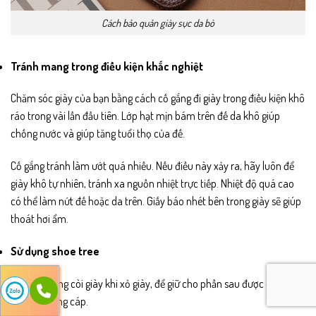
Cách bảo quản giày sục da bò
Tránh mang trong điều kiện khắc nghiệt
Chăm sóc giày của bạn bằng cách cố gắng đi giày trong điều kiện khô
ráo trong vài lần đầu tiên. Lớp hạt mịn bám trên đế da khô giúp
chống nước và giúp tăng tuổi thọ của đế.
Cố gắng tránh làm ướt quá nhiều. Nếu điều này xảy ra, hãy luôn để
giày khô tự nhiên, tránh xa nguồn nhiệt trực tiếp. Nhiệt độ quá cao
có thể làm nứt đế hoặc da trên. Giấy báo nhét bên trong giày sẽ giúp
thoát hơi ẩm.
Sử dụng shoe tree
Luôn sử dụng còi giày khi xỏ giày, để giữ cho phần sau được chắc
chắn và cứng cáp.