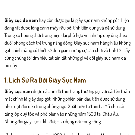
phẩm
phẩm
phẩm
này
có
Giày sục da nam
hay còn được gọi là giày sục nam không gót. Hiện
nhiều
đang rất được lòng cánh mày râu bởi tính tiện dụng và dễ sử dụng.
biến
Trong xu hướng thời trang hiện đại phù hợp với những quý ông theo
thể.
đuổi phong cách trẻ trung năng động. Giày sục nam hàng hiệu không
Các
tùy
gót chính hãng có thiết kế đơn giản nhưng cực ăn chơi và tinh tế. Hãy
chọn
cùng chúng tôi tìm hiểu tất tần tật những gì về đôi giày sục nam da
có
bò này.
thể
được
1. Lịch Sử Ra Đời Giày Sục Nam
chọn
trên
Giày sục nam
được các tín đồ thời trang thường gọi với cái tên thân
trang
mật chính là giày đạp gót. Những phiên bản đầu tiên được sử dụng
sản
như một đôi dép trong phòng ngủ. Xuất hiện từ thời La Mã cho các
phẩm
tầng lớp quý tộc và phổ biến vào những năm 1500 tại Châu Âu.
Những đôi giày sục ít khi được sử dụng nơi công cộng.