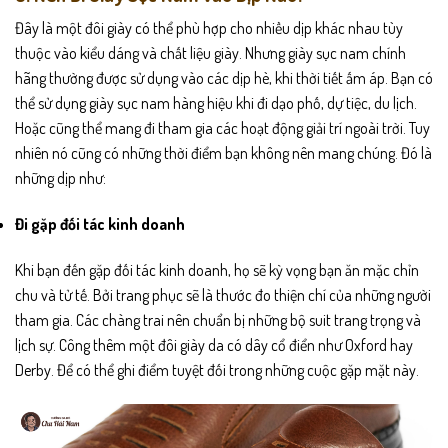
Đây là một đôi giày có thể phù hợp cho nhiều dịp khác nhau tùy
thuộc vào kiểu dáng và chất liệu giày. Nhưng giày sục nam chính
hãng thường được sử dụng vào các dịp hè, khi thời tiết ấm áp. Bạn có
thể sử dụng giày sục nam hàng hiệu khi đi dạo phố, dự tiệc, du lịch.
Hoặc cũng thể mang đi tham gia các hoạt động giải trí ngoài trời. Tuy
nhiên nó cũng có những thời điểm bạn không nên mang chúng. Đó là
những dịp như:
Đi gặp đối tác kinh doanh
Khi bạn đến gặp đối tác kinh doanh, họ sẽ kỳ vọng bạn ăn mặc chỉn
chu và tử tế. Bởi trang phục sẽ là thước đo thiện chí của những người
tham gia. Các chàng trai nên chuẩn bị những bộ suit trang trọng và
lịch sự. Công thêm một đôi giày da có dây cổ điển như Oxford hay
Derby. Để có thể ghi điểm tuyệt đối trong những cuộc gặp mặt này.