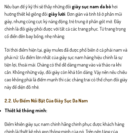
Nếu bạn để ý kỹ thì sẽ thấy những đôi
giày sục nam da bò
hơi
hướng thiết kế giống đôi
giày lười
. Đơn giản và tinh tế ở phần mũi
giày, nhưng cũng cực kỳ năng động, trẻ trung ở phần gót mở. Đây
chính là đôi giày phối được với tất cả các trang phục. Từ trang trọng
cổ điển đến bay bổng, nhẹ nhàng.
Tới thời điểm hiện tại, giày mules đã được phổ biến ở cả phái nam và
phái nữ. Ưu điểm lớn nhất của giày sục nam hàng hiệu chính là sự
tiện lợi, thoải mái. Chàng có thể dễ dàng mang vào và tháo ra khi
cần. Không những vậy, đôi giày còn khá tôn dáng. Vậy nên nếu chiều
cao không phải là điểm mạnh thì các chàng trai có thể chọn đôi giày
này để diện đồ nhé.
2.2. Ưu Điểm Nổi Bật Của Giày Sục Da Nam
Thiết kế thông minh:
Điểm khiến giày sục nam chính hãng chinh phục được khách hàng
chính là thiết kế nhỏ gọn thông minh của nó. Trên nền tảng của