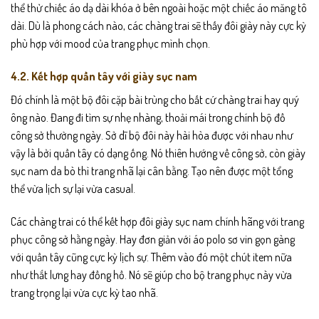
thể thử chiếc áo dạ dài khóa ở bên ngoài hoặc một chiếc áo măng tô
dài. Dù là phong cách nào, các chàng trai sẽ thấy đôi giày này cực kỳ
phù hợp với mood của trang phục mình chọn.
4.2. Kết hợp quần tây với giày sục nam
Đó chính là một bộ đôi cặp bài trùng cho bất cứ chàng trai hay quý
ông nào. Đang đi tìm sự nhẹ nhàng, thoải mái trong chính bộ đồ
công sở thường ngày. Sở dĩ bộ đôi này hài hòa được với nhau như
vậy là bởi quần tây có dạng ống. Nó thiên hướng về công sở, còn giày
sục nam da bò thì trang nhã lại cân bằng. Tạo nên được một tổng
thể vừa lịch sự lại vừa casual.
Các chàng trai có thể kết hợp đôi giày sục nam chính hãng với trang
phục công sở hằng ngày. Hay đơn giản với áo polo sơ vin gọn gàng
với quần tây cũng cực kỳ lịch sự. Thêm vào đó một chút item nữa
như thắt lưng hay đồng hồ. Nó sẽ giúp cho bộ trang phục này vừa
trang trọng lại vừa cực kỳ tao nhã.