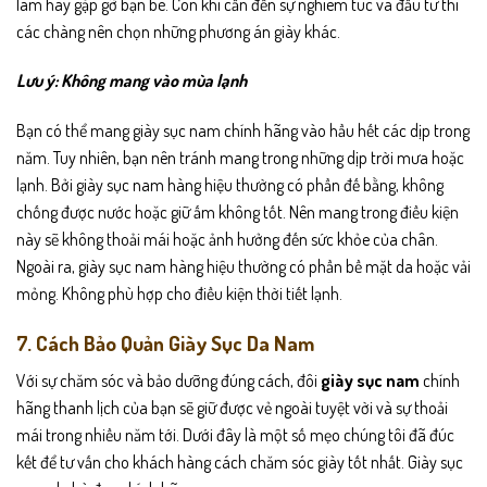
làm hay gặp gỡ bạn bè. Còn khi cần đến sự nghiêm túc và đầu tư thì
các chàng nên chọn những phương án giày khác.
Lưu ý: Không mang vào mùa lạnh
Bạn có thể mang giày sục nam chính hãng vào hầu hết các dịp trong
năm. Tuy nhiên, bạn nên tránh mang trong những dịp trời mưa hoặc
lạnh. Bởi giày sục nam hàng hiệu thường có phần đế bằng, không
chống được nước hoặc giữ ấm không tốt. Nên mang trong điều kiện
này sẽ không thoải mái hoặc ảnh hưởng đến sức khỏe của chân.
Ngoài ra, giày sục nam hàng hiệu thường có phần bề mặt da hoặc vải
mỏng. Không phù hợp cho điều kiện thời tiết lạnh.
7. Cách Bảo Quản Giày Sục Da Nam
Với sự chăm sóc và bảo dưỡng đúng cách, đôi
giày sục nam
chính
hãng thanh lịch của bạn sẽ giữ được vẻ ngoài tuyệt vời và sự thoải
mái trong nhiều năm tới. Dưới đây là một số mẹo chúng tôi đã đúc
kết để tư vấn cho khách hàng cách chăm sóc giày tốt nhất. Giày sục