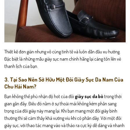
Thiết kế đơn giản nhưng vô cùng tinh tế và luôn dẫn đầu xu hướng.
Đặc biệt là những mẫu giày sục nam chính hãng lại càng tôn lên vẻ
thanh lịch của bạn.
3. Tại Sao Nên Sở Hữu Một Đôi Giày Sục Da Nam Của
Chu Hải Nam?
Bạn không thể phủ nhận độ hot của đôi
giày sục da bò
trong thời
gian gần đây. Điều đó nằm ở sự thoải mái không kém phần sang
trọng của đôi giày này mang lại. Khi bạn mang một đôi giày bình
thường thì sẽ cảm thấy khá vướng víu khi có phần dây. Với một đôi
giày sục, với thao tác mang vào và tháo ra cực kỳ dễ dàng và nhanh