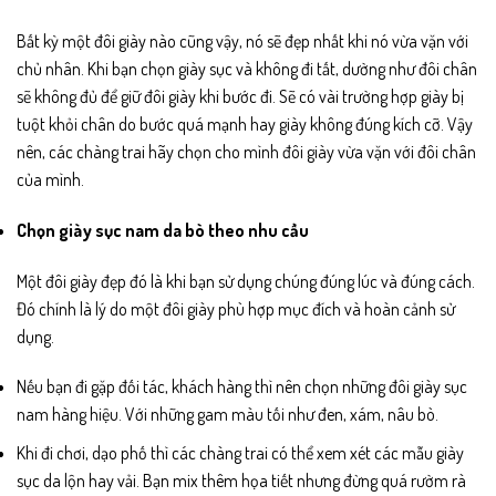
Bất kỳ một đôi giày nào cũng vậy, nó sẽ đẹp nhất khi nó vừa vặn với
chủ nhân. Khi bạn chọn giày sục và không đi tất, dường như đôi chân
sẽ không đủ để giữ đôi giày khi bước đi. Sẽ có vài trường hợp giày bị
tuột khỏi chân do bước quá mạnh hay giày không đúng kích cỡ. Vậy
nên, các chàng trai hãy chọn cho mình đôi giày vừa vặn với đôi chân
của mình.
Chọn giày sục nam da bò theo nhu cầu
Một đôi giày đẹp đó là khi bạn sử dụng chúng đúng lúc và đúng cách.
Đó chính là lý do một đôi giày phù hợp mục đích và hoàn cảnh sử
dụng.
Nếu bạn đi gặp đối tác, khách hàng thì nên chọn những đôi giày sục
nam hàng hiệu. Với những gam màu tối như đen, xám, nâu bò.
Khi đi chơi, dạo phố thì các chàng trai có thể xem xét các mẫu giày
sục da lộn hay vải. Bạn mix thêm họa tiết nhưng đừng quá rườm rà