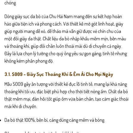
chóng.
Dòng giày sục da bò của Chu Hải Nam mang đến sự kết hợp hoàn
hảo giữa tiện ích và phong cách. Với thiết kế mở gót linh hoạt, giày
giúp người mang dễ xỏ, dễ tháo mà vẫn giữ được vẻ chỉn chu của
một đôi giày da thật. Chất liệu da bò nhập khẩu mềm mịn, bền màu
và thoáng khí, giúp đôi chân luôn thoải mái dù di chuyển cả ngày.
Đây là lựa chọn lý tưởng cho quý ông yêu sự gọn gàng, tinh tế nhưng
không kém phần phong độ.
3.1. S009 – Giày Sục Thoáng Khí & Êm Ái Cho Mọi Ngày
Mẫu S009 gây ấn tượng với thiết kế đục lỗ tinh tế, mang lại khả năng
thoáng khí tối ưu, đặc biệt phù hợp cho thời tiết nóng ẩm. Chất da bò
thật mềm mại, đàn hồi tốt giúp ôm vừa bàn chân, tạo cảm giác thoải
mái khi di chuyển.
Da bò thật 100%, bền bỉ, càng dùng càng mềm và bóng.