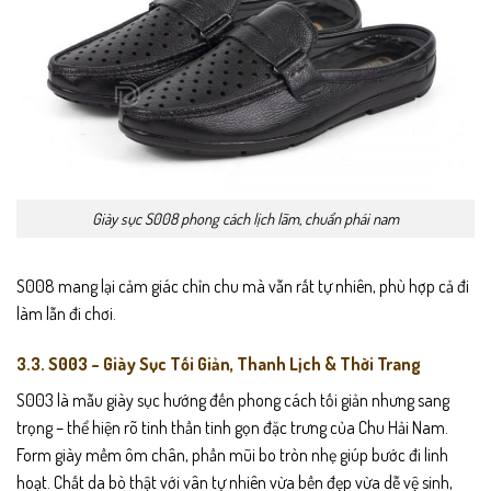
Giày sục S008 phong cách lịch lãm, chuẩn phái nam
S008 mang lại cảm giác chỉn chu mà vẫn rất tự nhiên, phù hợp cả đi
làm lẫn đi chơi.
3.3. S003 – Giày Sục Tối Giản, Thanh Lịch & Thời Trang
S003 là mẫu giày sục hướng đến phong cách tối giản nhưng sang
trọng – thể hiện rõ tinh thần tinh gọn đặc trưng của Chu Hải Nam.
Form giày mềm ôm chân, phần mũi bo tròn nhẹ giúp bước đi linh
hoạt. Chất da bò thật với vân tự nhiên vừa bền đẹp vừa dễ vệ sinh,