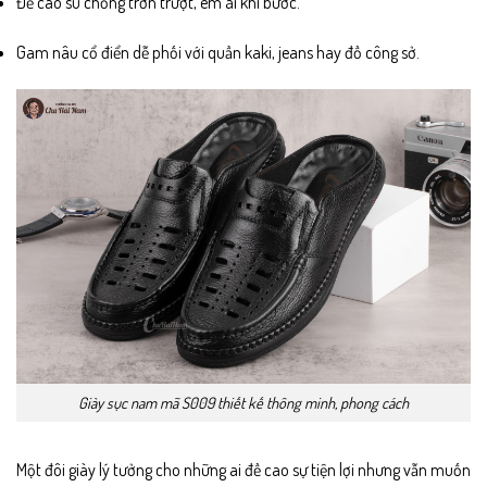
Đế cao su chống trơn trượt, êm ái khi bước.
Gam nâu cổ điển dễ phối với quần kaki, jeans hay đồ công sở.
Giày sục nam mã S009 thiết kế thông minh, phong cách
Một đôi giày lý tưởng cho những ai đề cao sự tiện lợi nhưng vẫn muốn