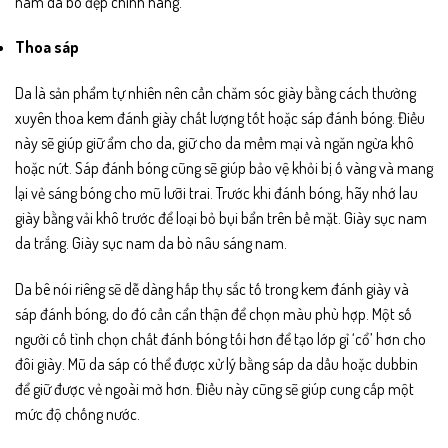
nam da bò đẹp chính hãng.
Thoa sáp
Da là sản phẩm tự nhiên nên cần chăm sóc giày bằng cách thường
xuyên thoa kem đánh giày chất lượng tốt hoặc sáp đánh bóng. Điều
này sẽ giúp giữ ẩm cho da, giữ cho da mềm mại và ngăn ngừa khô
hoặc nứt. Sáp đánh bóng cũng sẽ giúp bảo vệ khỏi bị ố vàng và mang
lại vẻ sáng bóng cho mũ lưỡi trai. Trước khi đánh bóng, hãy nhớ lau
giày bằng vải khô trước để loại bỏ bụi bẩn trên bề mặt. Giày sục nam
da trắng. Giày sục nam da bò nâu sáng nam.
Da bê nói riêng sẽ dễ dàng hấp thụ sắc tố trong kem đánh giày và
sáp đánh bóng, do đó cần cẩn thận để chọn màu phù hợp. Một số
người cố tình chọn chất đánh bóng tối hơn để tạo lớp gỉ ‘cổ’ hơn cho
đôi giày. Mũ da sáp có thể được xử lý bằng sáp da dầu hoặc dubbin
để giữ được vẻ ngoài mờ hơn. Điều này cũng sẽ giúp cung cấp một
mức độ chống nước.