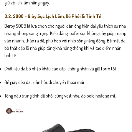
giữ vẻ lịch lãm hằng ngày.
3.2. S008 – Giày Sục Lịch Lãm, Dễ Phối & Tinh Tế
Derby S008 là lựa chọn cho người đàn ông hiện đại yêu thích sự nhẹ
nhàng nhưng sang trọng. Kiểu dáng loafer sục không dây giúp mang
vào nhanh, tháo ra dễ, phù hợp với nhịp sống năng động. Bề mặt da
bò thật dập lỗ nhỏ giúp tăng khả năng thông khí và tạo điểm nhấn
tinh tế.
Chất liệu da bò nhập khẩu cao cấp, chống nhăn và giữ form tốt.
Đế giày dẻo dai, đàn hồi, di chuyển thoải mái.
Tông nâu trung tính dễ phối cùng vest nhẹ, áo polo hoặc sơ mi.