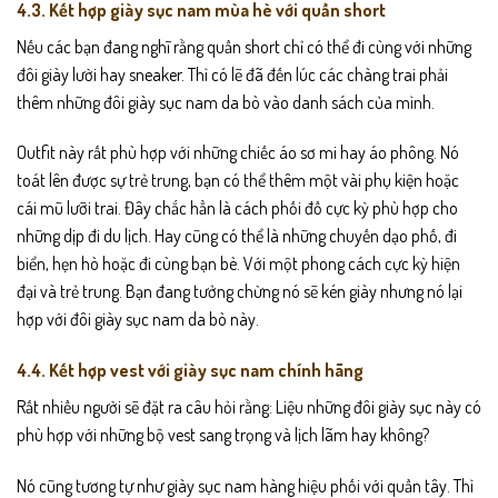
4.3. Kết hợp giày sục nam mùa hè với quần short
Nếu các bạn đang nghĩ rằng quần short chỉ có thể đi cùng với những
đôi giày lười hay sneaker. Thì có lẽ đã đến lúc các chàng trai phải
thêm những đôi giày sục nam da bò vào danh sách của mình.
Outfit này rất phù hợp với những chiếc áo sơ mi hay áo phông. Nó
toát lên được sự trẻ trung, bạn có thể thêm một vài phụ kiện hoặc
cái mũ lưỡi trai. Đây chắc hẳn là cách phối đồ cực kỳ phù hợp cho
những dịp đi du lịch. Hay cũng có thể là những chuyến dạo phố, đi
biển, hẹn hò hoặc đi cùng bạn bè. Với một phong cách cực kỳ hiện
đại và trẻ trung. Bạn đang tưởng chừng nó sẽ kén giày nhưng nó lại
hợp với đôi giày sục nam da bò này.
4.4. Kết hợp vest với giày sục nam chính hãng
Rất nhiều người sẽ đặt ra câu hỏi rằng: Liệu những đôi giày sục này có
phù hợp với những bộ vest sang trọng và lịch lãm hay không?
Nó cũng tương tự như giày sục nam hàng hiệu phối với quần tây. Thì