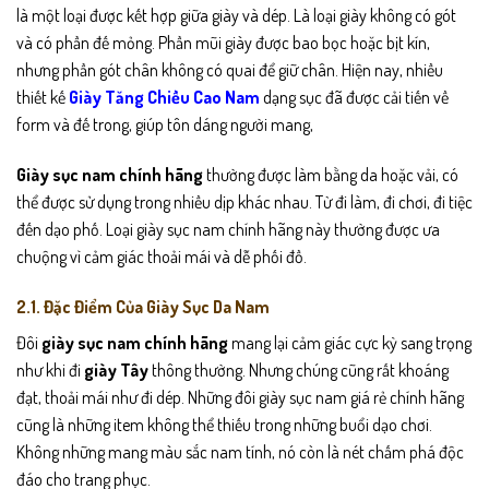
là một loại được kết hợp giữa giày và dép. Là loại giày không có gót
và có phần đế mỏng. Phần mũi giày được bao bọc hoặc bịt kín,
nhưng phần gót chân không có quai để giữ chân. Hiện nay, nhiều
thiết kế
Giày Tăng Chiều Cao Nam
dạng sục đã được cải tiến về
form và đế trong, giúp tôn dáng người mang,
Giày sục nam chính hãng
thường được làm bằng da hoặc vải, có
thể được sử dụng trong nhiều dịp khác nhau. Từ đi làm, đi chơi, đi tiệc
đến dạo phố. Loại giày sục nam chính hãng này thường được ưa
chuộng vì cảm giác thoải mái và dễ phối đồ.
2.1. Đặc Điểm Của Giày Sục Da Nam
Đôi
giày sục nam chính hãng
mang lại cảm giác cực kỳ sang trọng
như khi đi
giày Tây
thông thường. Nhưng chúng cũng rất khoáng
đạt, thoải mái như đi dép. Những đôi giày sục nam giá rẻ chính hãng
cũng là những item không thể thiếu trong những buổi dạo chơi.
Không những mang màu sắc nam tính, nó còn là nét chấm phá độc
đáo cho trang phục.