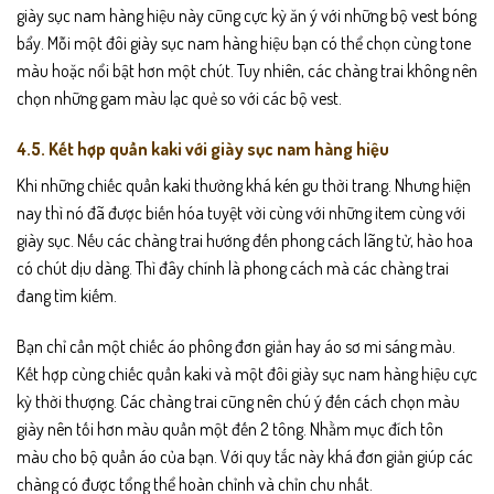
giày sục nam hàng hiệu này cũng cực kỳ ăn ý với những bộ vest bóng
bẩy. Mỗi một đôi giày sục nam hàng hiệu bạn có thể chọn cùng tone
màu hoặc nổi bật hơn một chút. Tuy nhiên, các chàng trai không nên
chọn những gam màu lạc quẻ so với các bộ vest.
4.5. Kết hợp quần kaki với giày sục nam hàng hiệu
Khi những chiếc quần kaki thường khá kén gu thời trang. Nhưng hiện
nay thì nó đã được biến hóa tuyệt vời cùng với những item cùng với
giày sục. Nếu các chàng trai hướng đến phong cách lãng tử, hào hoa
có chút dịu dàng. Thì đây chính là phong cách mà các chàng trai
đang tìm kiếm.
Bạn chỉ cần một chiếc áo phông đơn giản hay áo sơ mi sáng màu.
Kết hợp cùng chiếc quần kaki và một đôi giày sục nam hàng hiệu cực
kỳ thời thượng. Các chàng trai cũng nên chú ý đến cách chọn màu
giày nên tối hơn màu quần một đến 2 tông. Nhằm mục đích tôn
màu cho bộ quần áo của bạn. Với quy tắc này khá đơn giản giúp các
chàng có được tổng thể hoàn chỉnh và chỉn chu nhất.