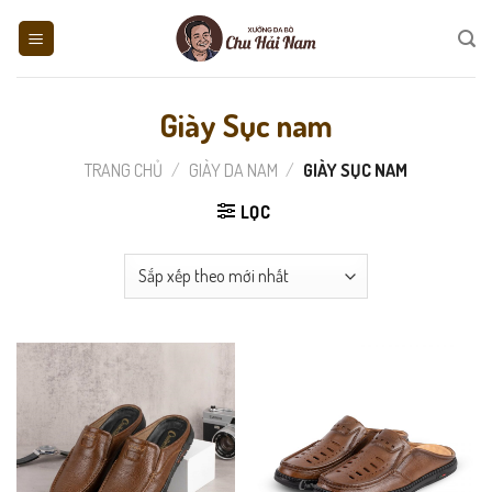
Skip
to
content
Giày Sục nam
TRANG CHỦ
/
GIÀY DA NAM
/
GIÀY SỤC NAM
LỌC