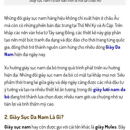
Giày sục nam ra đời vào thời la mã tại châu Âu
Những đôi giày sục nam hàng hiệu không chỉ xuất hiện ở châu Âu
mà còn có những phiên bản đặc trưng tại Thổ Nhĩ Kỳ và Ai Cập. Trên
khắp các nền văn hóa từ Tây sang Đông, các thiết kế này góp phần
tạo nên một bức tranh đa dạng và độc đáo cho thời trang từng quốc
gia, đồng thời trở thành nguồn cảm hứng cho nhiều dòng
Giày Da
Nam
hiện đại ngày nay.
Xu hướng giày sục nam da bò trong quá trình phát triển xu hướng
hiện đại. Những đôi giày sục nam da bò có mặt tại khắp mọi nơi. Siêu
phẩm thời trang lai giữa giày và dép ngày càng được các nhà đầu tư
ý tưởng và tạo ra nhiều thiết kế ấn tượng, trong đó
giày lười nam da
bò
đang trở thành lựa chọn được nhiều nam giới ưa chuộng nhờ sự
tiện lợi và tính thẩm mỹ cao.
2. Giày Sục Da Nam Là Gì?
Giày sục nam
hay còn được gọi với cái tên khác là
giày Mules
. Đây