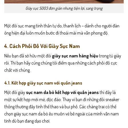
Giày sục S003 đơn giản nhưng tiện lợi, sang trọng
Một đôi sục mang tinh thần tự do, thanh lịch – dành cho người đàn
ông hiện đại luôn muốn bước đi thoải mái mà vẫn phong độ.
4. Cách Phối Đồ Với Giày Sục Nam
Nếu bạn đã sở hữu một đôi
giày sục nam hàng hiệu
trong tủ giày
rồi. Thì bạn hãy cùng chúng tôi điểm qua những cách phối đồ cực
chất với chúng.
4.1. Kết hợp giày sục nam với quần jeans
Một đôi giày
sục nam da bò kết hợp với quần jeans
thì đây là
một sự kết hợp mới mẻ, độc đáo. Thay vì bạn đi những đôi sneaker
thông thường đầy tính thể thao và bụi phố. Các chàng trai có thể
chọn giày sục nam da bò ếu muốn vẻ bề ngoài của mình vẫn nam
tính dù bạn đang dạo chơi.