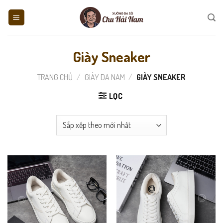
Skip
to
content
Giày Sneaker
TRANG CHỦ
/
GIÀY DA NAM
/
GIÀY SNEAKER
LỌC