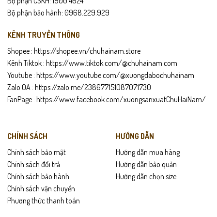
Bộ phận CSKH: 1900 4624
Bộ phận bảo hành: 0968.229.929
KÊNH TRUYỀN THÔNG
Shopee :
https://shopee.vn/chuhainam.store
Kênh Tiktok :
https://www.tiktok.com/@chuhainam.com
Youtube :
https://www.youtube.com/@xuongdabochuhainam
Zalo OA :
https://zalo.me/238677151087071730
FanPage :
https://www.facebook.com/xuongsanxuatChuHaiNam/
CHÍNH SÁCH
HƯỚNG DẪN
Chính sách bảo mật
Hướng dẫn mua hàng
Chính sách đổi trả
Hướng dẫn bảo quản
Chính sách bảo hành
Hướng dẫn chọn size
Chính sách vận chuyển
Phương thức thanh toán