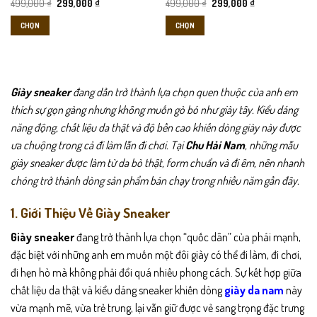
Giá
Giá
Giá
Giá
499,000
₫
299,000
₫
499,000
₫
299,000
₫
gốc
hiện
gốc
hiện
trên
trên
là:
tại
là:
tại
CHỌN
CHỌN
trang
trang
499,000 ₫.
là:
499,000 ₫.
là:
299,000 ₫.
299,000 ₫.
sản
sản
Sản
Sản
phẩm
phẩm
phẩm
phẩm
này
này
có
có
Giày sneaker
đang dần trở thành lựa chọn quen thuộc của anh em
nhiều
nhiều
thích sự gọn gàng nhưng không muốn gò bó như giày tây. Kiểu dáng
biến
biến
năng động, chất liệu da thật và độ bền cao khiến dòng giày này được
thể.
thể.
ưa chuộng trong cả đi làm lẫn đi chơi. Tại
Chu Hải Nam
, những mẫu
Các
Các
tùy
tùy
giày sneaker được làm từ da bò thật, form chuẩn và đi êm, nên nhanh
chọn
chọn
chóng trở thành dòng sản phẩm bán chạy trong nhiều năm gần đây.
có
có
thể
thể
1. Giới Thiệu Về Giày Sneaker
được
được
chọn
chọn
Giày sneaker
đang trở thành lựa chọn “quốc dân” của phái mạnh,
trên
trên
đặc biệt với những anh em muốn một đôi giày có thể đi làm, đi chơi,
trang
trang
đi hẹn hò mà không phải đổi quá nhiều phong cách. Sự kết hợp giữa
sản
sản
chất liệu da thật và kiểu dáng sneaker khiến dòng
giày da nam
này
phẩm
phẩm
vừa mạnh mẽ, vừa trẻ trung, lại vẫn giữ được vẻ sang trọng đặc trưng