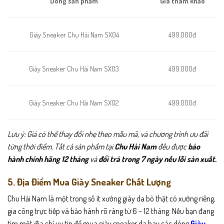
Dòng sản phẩm
Giá tham khảo
499.000đ
Giày Sneaker Chu Hải Nam SX04
499.000đ
Giày Sneaker Chu Hải Nam SX03
Giày Sneaker Chu Hải Nam SX02
499.000đ
Lưu ý: Giá có thể thay đổi nhẹ theo mẫu mã, và chương trình ưu đãi
từng thời điểm. Tất cả sản phẩm tại
Chu Hải Nam
đều được
bảo
hành chính hãng 12 tháng
và
đổi trả trong 7 ngày nếu lỗi sản xuất.
5. Địa Điểm Mua Giày Sneaker Chất Lượng
Chu Hải Nam là một trong số ít xưởng giày da bò thật có xưởng riêng,
gia công trực tiếp và bảo hành rõ ràng từ 6 – 12 tháng. Nếu bạn đang
tìm một địa chỉ uy tín để mua giày sneaker da hay các dòng
Giày