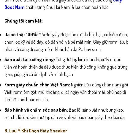
Boot Nam
chất lượng, Chu Hải Nam là lựa chọn hoàn hảo.
Chúng tôi cam kết:
Da bò thật 100%:
Mỗi đôi giày được làm từ da bò thật, có kiểm định,
chọn lọc kỹ về độ dày, độ đàn hồi và bề mặt mịn. Giày giữ form lâu, ít
nhăn và càng đi càng mềm, khác hẳn da PU hay simili.
Sản xuất tại xưởng riêng:
Từng đường kim mũi chỉ, xử lý da, bo
viền và hoàn thiện đế đều được thực hiện thủ công, không qua trung
gian, giúp giá cả ổn định và minh bạch.
Form giày chuẩn chân Việt Nam:
Nghiên cứu dáng chân nam giới
Việt, form ôm gót, mũi thoáng, đi cả ngày vẫn thoải mái, phù hợp đi
làm, đi chơi hoặc du lịch.
Bảo hành và chăm sóc sau bán:
Bao lỗi sản xuất như bung keo,
sứt chỉ, lỗi da, kèm hướng dẫn vệ sinh và bảo quản giày theo loại da.
6. Lưu Ý Khi Chọn Giày Sneaker