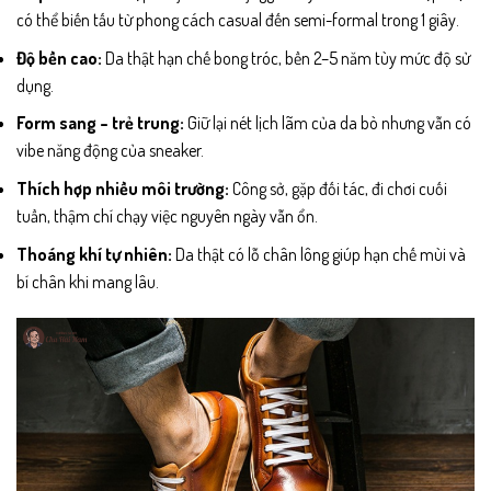
có thể biến tấu từ phong cách casual đến semi-formal trong 1 giây.
Độ bền cao:
Da thật hạn chế bong tróc, bền 2–5 năm tùy mức độ sử
dụng.
Form sang – trẻ trung:
Giữ lại nét lịch lãm của da bò nhưng vẫn có
vibe năng động của sneaker.
Thích hợp nhiều môi trường:
Công sở, gặp đối tác, đi chơi cuối
tuần, thậm chí chạy việc nguyên ngày vẫn ổn.
Thoáng khí tự nhiên:
Da thật có lỗ chân lông giúp hạn chế mùi và
bí chân khi mang lâu.