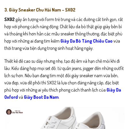
3. Giày Sneaker Chu Hải Nam – SX02
SX02
gây ấn tượng với form trẻ trung và các đường cắt tinh gọn, rất
hợp với phong cách năng động. Chất liệu da bò thật giúp giày bền bỉ
và thoáng khí hơn hẳn các mẫu sneaker thông thường, đặc biệt phù
hợp với những ai đang tìm kiếm
Giày Da Bò Tăng Chiều Cao
vừa
thời trang vừa tiện dụng trong sinh hoạt hằng ngày.
Thiết kế đế cao su dày nhưng nhẹ, tạo độ êm và hạn chế mỏi khi đi
lâu. Kiểu dáng hợp mọi set đồ: từ quần jeans, jogger đến những outfit
lịch sự hơn. Nếu bạn đang tìm một đôi giày sneaker nam vừa bền,
vừa đẹp, vừa dễ phối thì SX02 là lựa chọn đáng nâng cấp, đặc biệt
phù hợp với những ai yêu thích phong cách thanh lịch của
Giày Da
Oxford
và
Giày Boot Da Nam
.