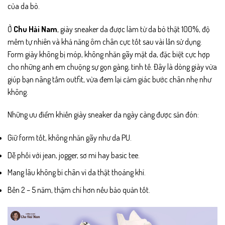
của da bò.
Ở
Chu Hải Nam
, giày sneaker da được làm từ da bò thật 100%, độ
mềm tự nhiên và khả năng ôm chân cực tốt sau vài lần sử dụng.
Form giày không bị móp, không nhăn gãy mặt da, đặc biệt cực hợp
cho những anh em chuộng sự gọn gàng, tinh tế. Đây là dòng giày vừa
giúp bạn nâng tầm outfit, vừa đem lại cảm giác bước chân nhẹ như
không.
Những ưu điểm khiến giày sneaker da ngày càng được săn đón:
Giữ form tốt, không nhăn gãy như da PU.
Dễ phối với jean, jogger, sơ mi hay basic tee.
Mang lâu không bí chân vì da thật thoáng khí.
Bền 2 – 5 năm, thậm chí hơn nếu bảo quản tốt.