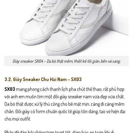
Giày sneaker SX04 – Da bò thật mềm, thiết kế tối giản, bền và sang.
3.2. Giày Sneaker Chu Hải Nam – SX03
SX03
mang phong cách thanh lịch pha chút thể thao, rất phù hợp
với anh em muốn tìm một đôi giày sneaker nam vừa đẹp vừa chất.
Da bò thật được xử lý thủ công cho bề mặt mịn, càng đi càng mềm
chân. Đôi giày có form chuẩn quốc tế giúp tôn dáng, tạo vẻ hiện đại
cho mọi outfit.
Phần đế đàn hồi chống trơn trượt tốt, đảm bảo an toàn khi di