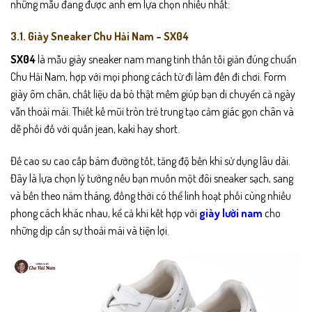
những mẫu đang được anh em lựa chọn nhiều nhất:
3.1. Giày Sneaker Chu Hải Nam – SX04
SX04
là mẫu giày sneaker nam mang tinh thần tối giản đúng chuẩn
Chu Hải Nam, hợp với mọi phong cách từ đi làm đến đi chơi. Form
giày ôm chân, chất liệu da bò thật mềm giúp bạn di chuyển cả ngày
vẫn thoải mái. Thiết kế mũi tròn trẻ trung tạo cảm giác gọn chân và
dễ phối đồ với quần jean, kaki hay short.
Đế cao su cao cấp bám đường tốt, tăng độ bền khi sử dụng lâu dài.
Đây là lựa chọn lý tưởng nếu bạn muốn một đôi sneaker sạch, sang
và bền theo năm tháng, đồng thời có thể linh hoạt phối cùng nhiều
phong cách khác nhau, kể cả khi kết hợp với
giày lười nam
cho
những dịp cần sự thoải mái và tiện lợi.