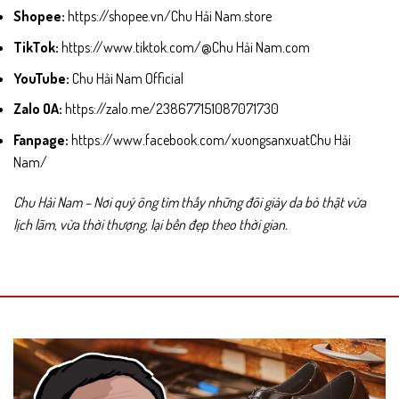
Shopee:
https://shopee.vn/Chu Hải Nam.store
TikTok:
https://www.tiktok.com/@Chu Hải Nam.com
YouTube:
Chu Hải Nam Official
Zalo OA:
https://zalo.me/238677151087071730
Fanpage:
https://www.facebook.com/xuongsanxuatChu Hải
Nam/
Chu Hải Nam – Nơi quý ông tìm thấy những đôi giày da bò thật vừa
lịch lãm, vừa thời thượng, lại bền đẹp theo thời gian.