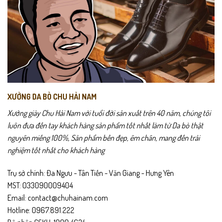
XƯỞNG DA BÒ CHU HẢI NAM
Xưởng giày Chu Hải Nam với tuổi đời sản xuất trên 40 năm, chúng tôi
luôn đưa đến tay khách hàng sản phẩm tốt nhất làm từ Da bò thật
nguyên miếng 100%, Sản phẩm bền đẹp, êm chân, mang đến trải
nghiệm tốt nhất cho khách hàng
Trụ sở chính: Đa Ngưu - Tân Tiến - Văn Giang - Hưng Yên
MST: 033090009404
Email: contact@chuhainam.com
Hotline: 0967.891.222