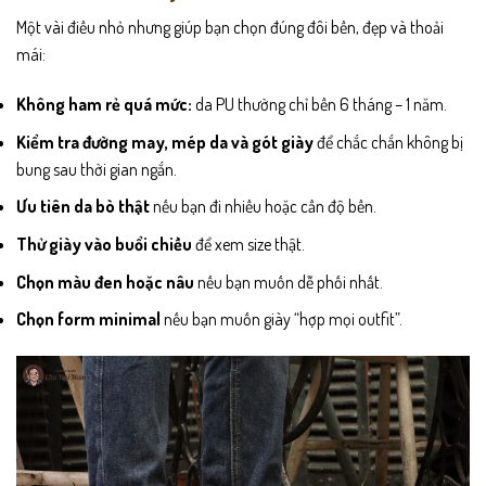
Một vài điều nhỏ nhưng giúp bạn chọn đúng đôi bền, đẹp và thoải
mái:
Không ham rẻ quá mức:
da PU thường chỉ bền 6 tháng – 1 năm.
Kiểm tra đường may, mép da và gót giày
để chắc chắn không bị
bung sau thời gian ngắn.
Ưu tiên da bò thật
nếu bạn đi nhiều hoặc cần độ bền.
Thử giày vào buổi chiều
để xem size thật.
Chọn màu đen hoặc nâu
nếu bạn muốn dễ phối nhất.
Chọn form minimal
nếu bạn muốn giày “hợp mọi outfit”.