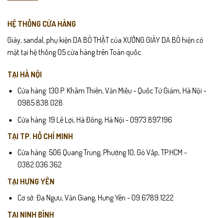
HỆ THỐNG CỬA HÀNG
Giày, sandal, phụ kiện DA BÒ THẬT của XƯỞNG GIÀY DA BÒ hiện có
mặt tại hệ thống 05 cửa hàng trên Toàn quốc.
TẠI HÀ NỘI
Cửa hàng: 130 P. Khâm Thiên, Văn Miếu - Quốc Tử Giám, Hà Nội -
0985.838.028
Cửa hàng: 19 Lê Lợi, Hà Đông, Hà Nội - 0973.897.196
TẠI TP. HỒ CHÍ MINH
Cửa hàng: 506 Quang Trung, Phường 10, Gò Vấp, TP.HCM -
0382.036.362
TẠI HƯNG YÊN
Cơ sở: Đa Ngưu, Văn Giang, Hưng Yên - 09.6789.1222
TẠI NINH BÌNH