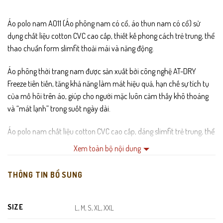
Áo polo nam AO11 (Áo phông nam có cổ, áo thun nam có cổ) sử
dụng chất liệu cotton CVC cao cấp, thiết kế phong cách trẻ trung, thể
thao chuẩn form slimfit thoải mái và năng động.
Áo phông thời trang nam được sản xuất bởi công nghệ AT-DRY
Freeze tiên tiến, tăng khả năng làm mát hiệu quả, hạn chế sự tích tụ
của mồ hôi trên áo, giúp cho người mặc luôn cảm thấy khô thoáng
và “mát lạnh” trong suốt ngày dài.
Áo polo nam chất liệu cotton CVC cao cấp, dáng slimfit trẻ trung, thể
thao AO11 với thiết kế đơn giản nhưng tinh tế là sự lựa chọn hoàn hảo
Xem toàn bộ nội dung
cho những người muốn kết hợp phong cách và sự thoải mái trong
bất kỳ hoàn cảnh nào, từ công sở đến các hoạt động ngoài trời.
THÔNG TIN BỔ SUNG
SIZE
L, M, S, XL, XXL