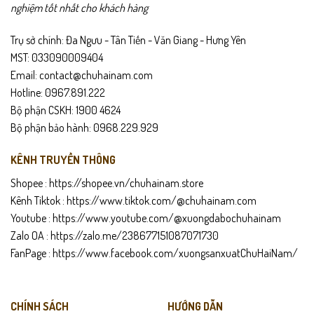
** Duvis cảm ơn quý khách hàng đã tin tưởng và đồng hành cùng
nghiệm tốt nhất cho khách hàng
shop. Đừng ngần ngại nhắn tin cho Duvis để được tư vấn và khi gặp
Trụ sở chính: Đa Ngưu - Tân Tiến - Văn Giang - Hưng Yên
vấn đề về sản phẩm nhé !
MST: 033090009404
DUVIS XIN CẢM ƠN VÀ CHÚC QUÝ KHÁCH CÓ TRẢI NGHIỆM MUA SẮM
Email: contact@chuhainam.com
TỐT NHẤT !
Hotline: 0967.891.222
Bộ phận CSKH: 1900 4624
Bộ phận bảo hành: 0968.229.929
KÊNH TRUYỀN THÔNG
Shopee :
https://shopee.vn/chuhainam.store
Kênh Tiktok :
https://www.tiktok.com/@chuhainam.com
Youtube :
https://www.youtube.com/@xuongdabochuhainam
Zalo OA :
https://zalo.me/238677151087071730
FanPage :
https://www.facebook.com/xuongsanxuatChuHaiNam/
CHÍNH SÁCH
HƯỚNG DẪN