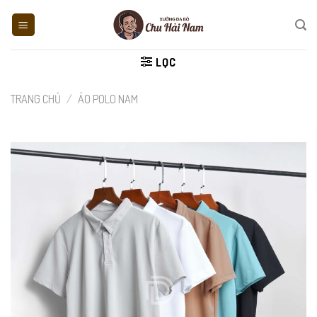
Skip
to
content
LỌC
TRANG CHỦ
/
ÁO POLO NAM