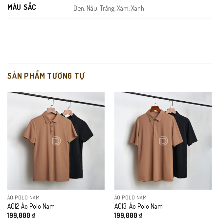
MÀU SẮC
Đen, Nâu, Trắng, Xám, Xanh
SẢN PHẨM TƯƠNG TỰ
Áo Polo Nam AO11
ÁO POLO NAM
ÁO POLO NAM
THIẾT KẾ
AO12-Áo Polo Nam
AO13-Áo Polo Nam
199,000
₫
199,000
₫