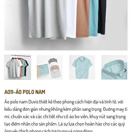
AO11-ÁO POLO NAM
Áo polo nam Duvis thiết kế theo phong cách hiện đại và tinh tế, với
kiểu dáng đơn giản nhưng không kém phần sang trọng. Đường may tỉ
mỉ, chuẩn xác và các chi tiết như cổ áo bo viền, khuy nút sang trọng
tạo điểm nhấn cho sản phẩm. Là sự lựa chọn hoàn hảo cho các quý
ông yêu thích phong cách trẻ trung và năng động.