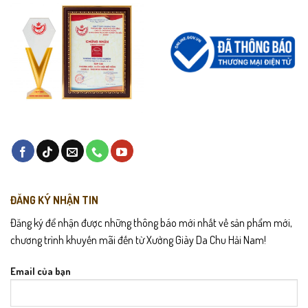
Sử dụng xi kem cùng màu để duy trì độ bóng và làm mờ các vết
xước nhẹ.
Để giày ở nơi khô thoáng, tránh ánh nắng trực tiếp gây khô cứng
da.
Dùng cốt giày (shoetree) để giữ form luôn đẹp như mới khi không
sử dụng.
ĐĂNG KÝ NHẬN TIN
Đăng ký để nhận được những thông báo mới nhất về sản phẩm mới,
chương trình khuyến mãi đến từ Xưởng Giày Da Chu Hải Nam!
Email của bạn