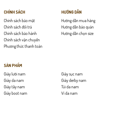
Thích hợp làm quà tặng cao cấp cho sếp, đồng nghiệp hoặc người
CHÍNH SÁCH
HƯỚNG DẪN
thân.
Chính sách bảo mật
Hướng dẫn mua hàng
Chính sách đổi trả
Hướng dẫn bảo quản
Mang lại diện mạo chuyên nghiệp khi kết hợp cùng đồng hồ và
Chính sách bảo hành
Hướng dẫn chọn size
thắt lưng da cùng tone.
Chính sách vận chuyển
Phương thức thanh toán
Chính sách sản phẩm
Bảo hành da và đế trong vòng 24 tháng.
SẢN PHẨM
Giao hàng tận nơi toàn quốc – Được kiểm tra và thử giày trước
Giày lười nam
Giày sục nam
khi thanh toán.
Giày da nam
Giày derby nam
Hỗ trợ đổi size linh hoạt trong 15 ngày nếu sản phẩm còn nguyên
Giày tây nam
Túi da nam
vẹn.
Giày boot nam
Ví da nam
Hướng dẫn bảo quản
Lau sạch bụi bẩn bằng khăn mềm ẩm sau mỗi ngày sử dụng.