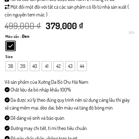
Một đổi một đối với tất cả các sản phẩm có lỗi từ nhà sản xuất (
còn nguyên tem mác )
Giá
Giá
499,000
₫
379,000
₫
XÓA
: Đen
Màu sắc
gốc
hiện
là:
tại
Size
499,000 ₫.
là:
38
39
40
41
42
43
44
379,000 ₫.
Về sản phẩm của Xưởng Da Bò Chu Hải Nam:
Chất liệu da bò nhập khẩu 100%
Da được xử lý theo đúng quy trình nên sử dụng càng lâu thì giày
sẽ càng mềm mại, dẻo dai, bền màu và tăng độ bóng mịn.
Dễ dàng vệ sinh và bảo quản.
Đường may chi tiết, tỉ mỉ theo tiêu chuẩn.
Đế giày chắc chắn, chống trơn trượt.