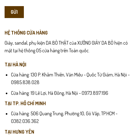
HỆ THỐNG CỬA HÀNG
Giày, sandal, phụ kiện DA BÒ THẬT của XƯỞNG GIÀY DA BÒ hiện có
mặt tại hệ thống 05 cửa hàng trên Toàn quốc.
TẠI HÀ NỘI
Cửa hàng: 130 P. Khâm Thiên, Văn Miếu - Quốc Tử Giám, Hà Nội -
0985.838.028
Cửa hàng: 19 Lê Lợi, Hà Đông, Hà Nội - 0973.897.196
TẠI TP. HỒ CHÍ MINH
Cửa hàng: 506 Quang Trung, Phường 10, Gò Vấp, TP.HCM -
0382.036.362
TẠI HƯNG YÊN