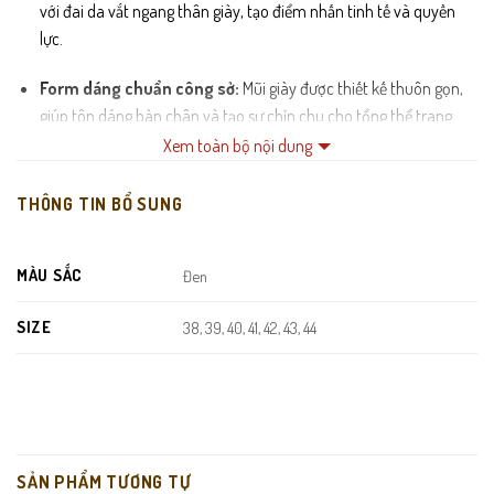
với đai da vắt ngang thân giày, tạo điểm nhấn tinh tế và quyền
lực.
Form dáng chuẩn công sở:
Mũi giày được thiết kế thuôn gọn,
giúp tôn dáng bàn chân và tạo sự chỉn chu cho tổng thể trang
phục.
Xem toàn bộ nội dung
Lót trong da cừu êm ái:
Khả năng thấm hút mồ hôi tốt, hạn
THÔNG TIN BỔ SUNG
chế mùi và mang lại cảm giác dễ chịu suốt 8 tiếng làm việc.
Đế cao su đúc nguyên khối:
Thiết kế gót cao vừa phải giúp cải
MÀU SẮC
Đen
thiện chiều cao nhẹ nhàng, đồng thời chống trơn trượt và giảm
SIZE
chấn hiệu quả.
38, 39, 40, 41, 42, 43, 44
Đường may thủ công sắc nét:
Từng mũi chỉ được gia công tỉ
mỉ, đảm bảo độ bền chắc và tính thẩm mỹ vượt trội cho sản
phẩm.
SẢN PHẨM TƯƠNG TỰ