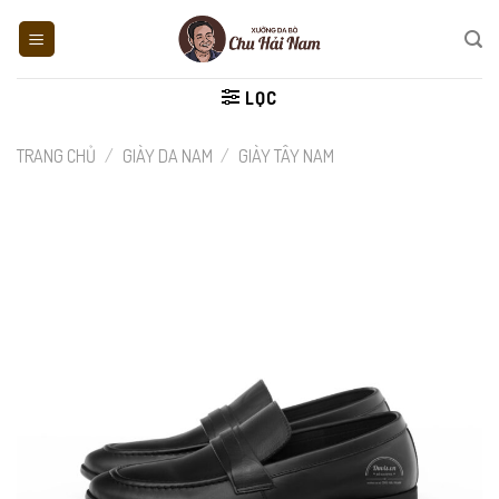
Skip
to
content
LỌC
TRANG CHỦ
/
GIÀY DA NAM
/
GIÀY TÂY NAM