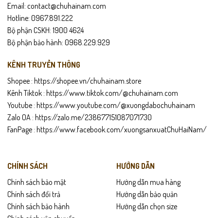
Email: contact@chuhainam.com
Hotline: 0967.891.222
Bộ phận CSKH: 1900 4624
Bộ phận bảo hành: 0968.229.929
KÊNH TRUYỀN THÔNG
Shopee :
https://shopee.vn/chuhainam.store
Kênh Tiktok :
https://www.tiktok.com/@chuhainam.com
Youtube :
https://www.youtube.com/@xuongdabochuhainam
Zalo OA :
https://zalo.me/238677151087071730
FanPage :
https://www.facebook.com/xuongsanxuatChuHaiNam/
CHÍNH SÁCH
HƯỚNG DẪN
Chính sách bảo mật
Hướng dẫn mua hàng
Chính sách đổi trả
Hướng dẫn bảo quản
Chính sách bảo hành
Hướng dẫn chọn size