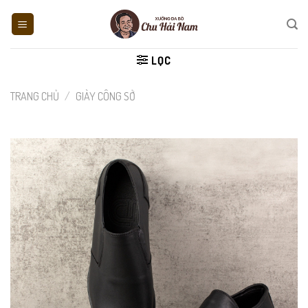
Skip
to
content
LỌC
TRANG CHỦ
/
GIÀY CÔNG SỞ