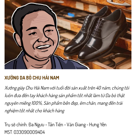
tùy
tùy
chọn
chọn
Chính sách sản phẩm
có
có
thể
thể
Bảo hành 24 tháng
được
được
chọn
chọn
Giao hàng toàn quốc – kiểm hàng trước khi thanh toán
trên
trên
trang
trang
Đổi trả trong 15 ngày nếu sản phẩm lỗi hoặc không vừa size
sản
sản
phẩm
phẩm
Hướng dẫn sử dụng
Vệ sinh bằng khăn mềm sau khi sử dụng
XƯỞNG DA BÒ CHU HẢI NAM
Xưởng giày Chu Hải Nam với tuổi đời sản xuất trên 40 năm, chúng tôi
Tránh tiếp xúc trực tiếp với nước
luôn đưa đến tay khách hàng sản phẩm tốt nhất làm từ Da bò thật
Dùng xi/dưỡng da để giữ độ mềm và độ bóng
nguyên miếng 100%, Sản phẩm bền đẹp, êm chân, mang đến trải
nghiệm tốt nhất cho khách hàng
Bảo quản nơi thoáng mát, tránh nhiệt độ cao
Trụ sở chính: Đa Ngưu - Tân Tiến - Văn Giang - Hưng Yên
Sử dụng form giày hoặc nhét giấy khi không mang để giữ phom
MST: 033090009404