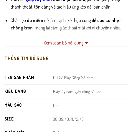
thanh thoát, tôn dáng và tạo hiệu ứng kéo dài bàn chân.
Chất liệu
da mềm
dễ làm sạch, kết hợp cùng
đế cao su nhẹ –
chống trơn
, mang lại cảm giác thoải mái khi di chuyển nhiều.
Form giày ôm vừa phải, phù hợp cho môi trường văn phòng, gặp
Xem toàn bộ nội dung
gỡ đối tác hoặc các dịp trang trọng.
THÔNG TIN BỔ SUNG
TÊN SẢN PHẨM
CD317-Giày Công Sở Nam
KIỂU DÁNG
Giày tây nam, giày công sở nam
MÀU SẮC
Đen
SIZE
38, 39, 40, 41, 42, 43