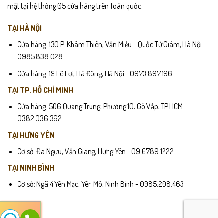
mặt tại hệ thống 05 cửa hàng trên Toàn quốc.
TẠI HÀ NỘI
Cửa hàng: 130 P. Khâm Thiên, Văn Miếu - Quốc Tử Giám, Hà Nội -
0985.838.028
Cửa hàng: 19 Lê Lợi, Hà Đông, Hà Nội - 0973.897.196
TẠI TP. HỒ CHÍ MINH
Cửa hàng: 506 Quang Trung, Phường 10, Gò Vấp, TP.HCM -
0382.036.362
TẠI HƯNG YÊN
Cơ sở: Đa Ngưu, Văn Giang, Hưng Yên - 09.6789.1222
TẠI NINH BÌNH
Cơ sở: Ngã 4 Yên Mạc, Yên Mô, Ninh Bình - 0985.208.463