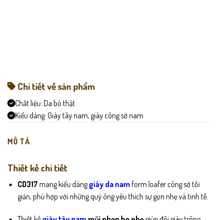
Chi tiết về sản phẩm
Chất liệu:
Da bò thật
Kiểu dáng:
Giày tây nam, giày công sở nam
MÔ TẢ
Thiết kế chi tiết
CD317
mang kiểu dáng
giày da nam
form loafer công sở tối
giản, phù hợp với những quý ông yêu thích sự gọn nhẹ và tinh tế.
Thiết kế
giày tây nam
mũi nhọn bo nhẹ
giúp đôi giày trông