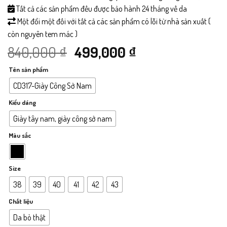
Tất cả các sản phẩm đều được bảo hành 24 tháng về da
Một đổi một đối với tất cả các sản phẩm có lỗi từ nhà sản xuất (
còn nguyên tem mác )
Giá
Giá
840,000
₫
499,000
₫
Tên sản phẩm
gốc
hiện
CD317-Giày Công Sở Nam
là:
tại
Kiểu dáng
840,000 ₫.
là:
Giày tây nam, giày công sở nam
Màu sắc
499,000 ₫.
Size
38
39
40
41
42
43
Chất liệu
Da bò thật