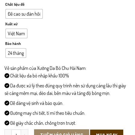
Chất liệu đế
Đế cao su đàn hồi
Xuất xứ
Việt Nam
Bảo hành
24 tháng
Về sản phẩm của Xưởng Da Bò Chu Hải Nam:
Chất liệu da bò nhập khẩu 100%
Da được xử lý theo đúng quy trình nên sử dụng càng lâu thì giày
sẽ càng mềm mại, dẻo dai, bền màu và tăng độ bóng mịn.
Dễ dàng vệ sinh và bảo quản.
Đường may chi tiết, tỉ mỉ theo tiêu chuẩn.
Đế giày chắc chắn, chống trơn trượt.
CD317-Giày Công Sở Nam số lượng