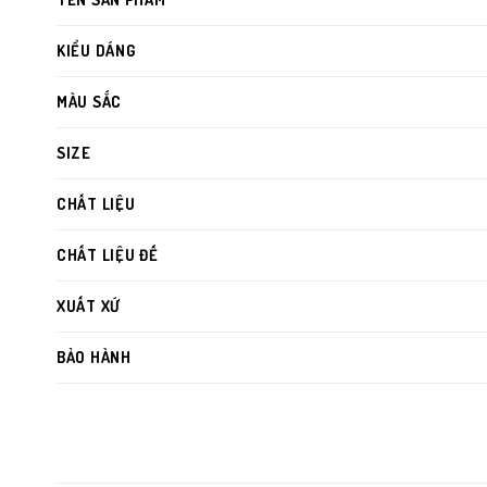
KIỂU DÁNG
MÀU SẮC
SIZE
CHẤT LIỆU
CHẤT LIỆU ĐẾ
XUẤT XỨ
BẢO HÀNH
Form loafer thanh lịch:
Gọn gàng, dễ mang – dễ phối với nh
Đường may sắc nét:
Tạo điểm nhấn tinh tế và tăng độ bền 