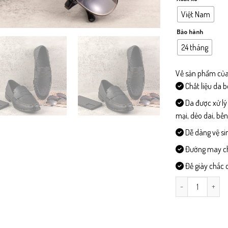
Việt Nam
Bảo hành
24 tháng
Về sản phẩm của
Chất liệu da 
Da được xử lý
mại, dẻo dai, bề
Dễ dàng vệ si
Đường may chi 
Đế giày chắc c
CD318-Giày Công