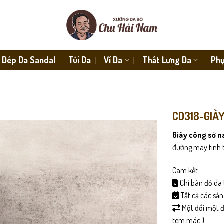
Dép Da Sandal
Túi Da
Ví Da
Thắt Lưng Da
Phụ
CD318-GIÀ
Giày công sở 
đường may tinh tế
Cam kết:
Chỉ bán đồ da 
Tất cả các sả
Một đổi một đố
tem mác )