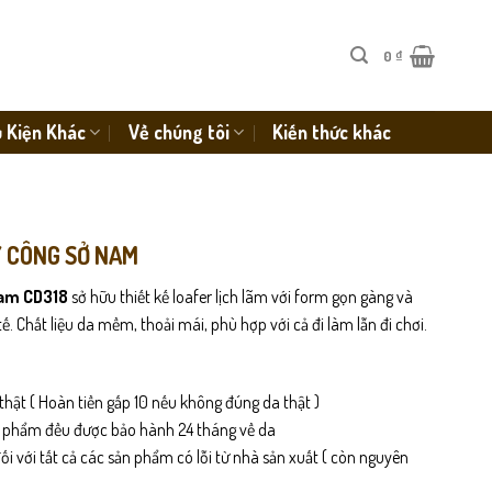
0
₫
 Kiện Khác
Về chúng tôi
Kiến thức khác
Y CÔNG SỞ NAM
nam CD318
sở hữu thiết kế loafer lịch lãm với form gọn gàng và
. Chất liệu da mềm, thoải mái, phù hợp với cả đi làm lẫn đi chơi.
thật ( Hoàn tiền gấp 10 nếu không đúng da thật )
n phẩm đều được bảo hành 24 tháng về da
i với tất cả các sản phẩm có lỗi từ nhà sản xuất ( còn nguyên