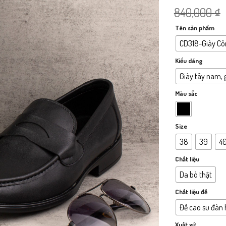
840,000
₫
Tên sản phẩm
CD318-Giày C
Kiểu dáng
Giày tây nam, 
Màu sắc
Size
38
39
4
Chất liệu
Da bò thật
Chất liệu đế
Đế cao su đàn 
Xuất xứ