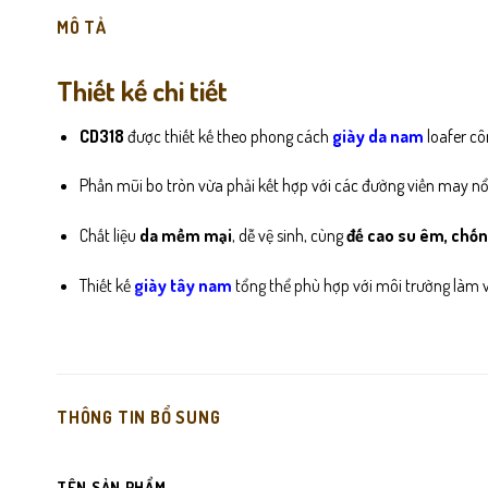
MÔ TẢ
Thiết kế chi tiết
CD318
được thiết kế theo phong cách
giày da nam
loafer cô
Phần mũi bo tròn vừa phải kết hợp với các đường viền may nổ
Chất liệu
da mềm mại
, dễ vệ sinh, cùng
đế cao su êm, chốn
Thiết kế
giày tây nam
tổng thể phù hợp với môi trường làm vi
THÔNG TIN BỔ SUNG
TÊN SẢN PHẨM