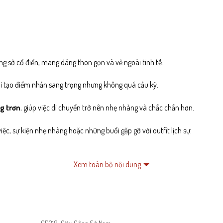
ng sở cổ điển, mang dáng thon gọn và vẻ ngoài tinh tế.
i tạo điểm nhấn sang trọng nhưng không quá cầu kỳ.
g trơn
, giúp việc di chuyển trở nên nhẹ nhàng và chắc chắn hơn.
ệc, sự kiện nhẹ nhàng hoặc những buổi gặp gỡ với outfit lịch sự.
Xem toàn bộ nội dung