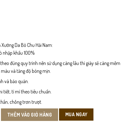
 Xưởng Da Bò Chu Hải Nam:
bò nhập khẩu 100%
 theo đúng quy trình nên sử dụng càng lâu thì giày sẽ càng mềm
n màu và tăng độ bóng mịn.
nh và bảo quản.
tiết, tỉ mỉ theo tiêu chuẩn.
hắn, chống trơn trượt.
 Sở Nam số lượng
MUA NGAY
THÊM VÀO GIỎ HÀNG