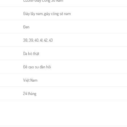
CD318-Giày Công Sở Nam
Giày tây nam, giày công sở nam
Đen
38, 39, 40, 41, 42, 43
Da bò thật
Đế cao su đàn hồi
Việt Nam
24 tháng
iều phong cách công sở.
cho sản phẩm.