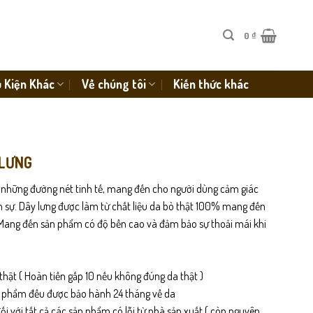
0
₫
 Kiện Khác
Về chúng tôi
Kiến thức khác
 LƯNG
i những đường nét tinh tế, mang đến cho người dùng cảm giác
ch sự. Dây lưng được làm từ chất liệu da bò thật 100% mang đến
 Mang đến sản phẩm có độ bền cao và đảm bảo sự thoải mái khi
thật ( Hoàn tiền gấp 10 nếu không đúng da thật )
n phẩm đều được bảo hành 24 tháng về da
i với tất cả các sản phẩm có lỗi từ nhà sản xuất ( còn nguyên