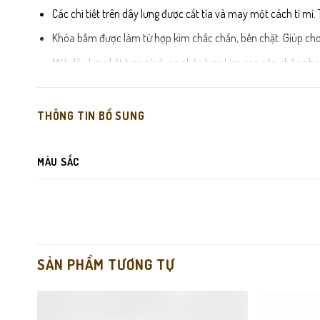
Các chi tiết trên dây lưng được cắt tỉa và may một cách tỉ mỉ
Khóa bấm được làm từ hợp kim chắc chắn, bền chặt. Giúp cho 
Mặt dây lưng kết hợp sử dụng phần hợp kim cao cấp chống hoe
Đường chỉ được may chuẩn chỉnh, tỉ mỉ giúp sản phẩm trở nê
Màu sắc: Đen, Nâu
THÔNG TIN BỔ SUNG
MÀU SẮC
SẢN PHẨM TƯƠNG TỰ