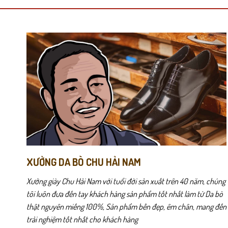
nhiều
nhiều
biến
biến
thể.
thể.
Các
Các
tùy
tùy
chọn
chọn
có
có
thể
thể
được
được
chọn
chọn
trên
trên
trang
trang
sản
sản
phẩm
phẩm
XƯỞNG DA BÒ CHU HẢI NAM
Xưởng giày Chu Hải Nam với tuổi đời sản xuất trên 40 năm, chúng
tôi luôn đưa đến tay khách hàng sản phẩm tốt nhất làm từ Da bò
thật nguyên miếng 100%, Sản phẩm bền đẹp, êm chân, mang đến
trải nghiệm tốt nhất cho khách hàng