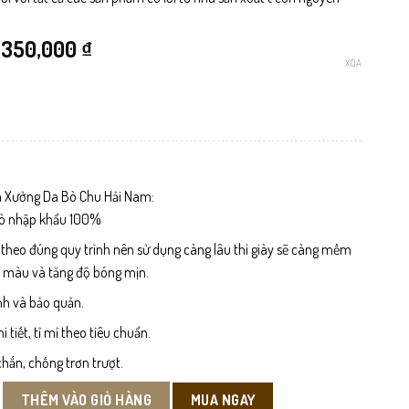
Giá
Giá
350,000
₫
XÓA
gốc
hiện
là:
tại
499,000 ₫.
là:
350,000 ₫.
 Xưởng Da Bò Chu Hải Nam:
bò nhập khẩu 100%
 theo đúng quy trình nên sử dụng càng lâu thì giày sẽ càng mềm
n màu và tăng độ bóng mịn.
nh và bảo quản.
tiết, tỉ mỉ theo tiêu chuẩn.
hắn, chống trơn trượt.
số lượng
MUA NGAY
THÊM VÀO GIỎ HÀNG