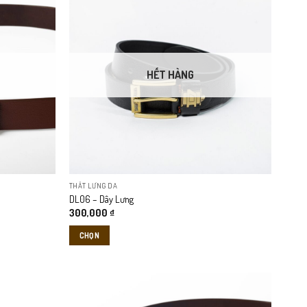
HẾT HÀNG
THẮT LƯNG DA
DL06 – Dây Lưng
300,000
₫
CHỌN
Sản
phẩm
này
có