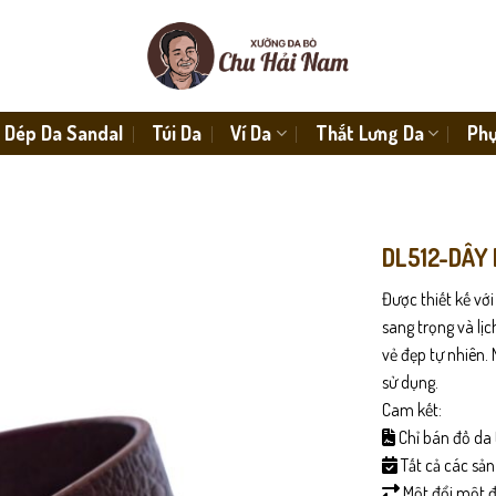
Dép Da Sandal
Túi Da
Ví Da
Thắt Lưng Da
Phụ
DL512-DÂY
Được thiết kế vớ
sang trọng và lị
vẻ đẹp tự nhiên.
sử dụng.
Cam kết:
Chỉ bán đồ da 
Tất cả các sả
Một đổi một đố