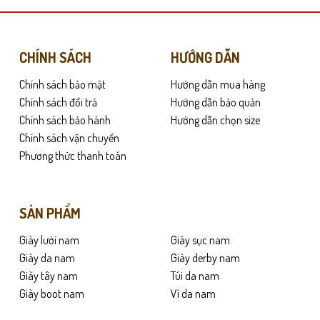
nhiều
biến
thể.
Các
CHÍNH SÁCH
HƯỚNG DẪN
tùy
Chính sách bảo mật
Hướng dẫn mua hàng
chọn
có
Chính sách đổi trả
Hướng dẫn bảo quản
thể
Chính sách bảo hành
Hướng dẫn chọn size
được
Chính sách vận chuyển
chọn
Phương thức thanh toán
trên
trang
sản
SẢN PHẨM
phẩm
Giày lười nam
Giày sục nam
Giày da nam
Giày derby nam
Giày tây nam
Túi da nam
Giày boot nam
Ví da nam