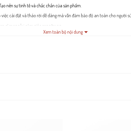
. Tạo nên sự tinh tế và chắc chắn của sản phẩm.
việc cài đặt và tháo rời dễ dàng mà vẫn đảm bảo độ an toàn cho người s
n gỉ mang lại cảm giác sang trọng
Xem toàn bộ nội dung
n chắc chắn và đẹp mắt hơn.