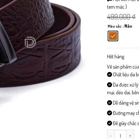
tem mác )
499,000
₫
: Nâu
Màu sắc
Hết hàng
Về sản phẩm của
Chất liệu da 
Da được xử lý
mại, dẻo dai, bề
Dễ dàng vệ si
Đường may chi 
Đế giày chắc c
DL512-Dây Lưng 