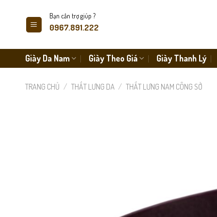
Skip
Bạn cần trợ giúp ?
to
0967.891.222
content
Giày Da Nam
Giày Theo Giá
Giày Thanh Lý
TRANG CHỦ
/
THẮT LƯNG DA
/
THẮT LƯNG NAM CÔNG SỞ