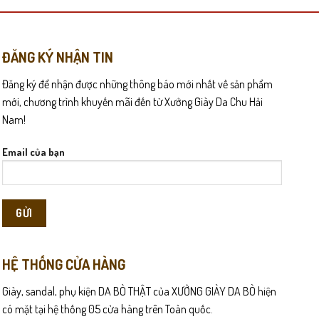
nhiều
biến
thể.
Các
ĐĂNG KÝ NHẬN TIN
tùy
Đăng ký để nhận được những thông báo mới nhất về sản phẩm
chọn
có
mới, chương trình khuyến mãi đến từ Xưởng Giày Da Chu Hải
thể
Nam!
được
chọn
Email của bạn
trên
trang
sản
phẩm
HỆ THỐNG CỬA HÀNG
Giày, sandal, phụ kiện DA BÒ THẬT của XƯỞNG GIÀY DA BÒ hiện
có mặt tại hệ thống 05 cửa hàng trên Toàn quốc.