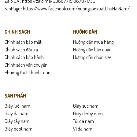
Zalo OA :
https://zalo.me/238677151087071730
FanPage :
https://www.facebook.com/xuongsanxuatChuHaiNam/
CHÍNH SÁCH
HƯỚNG DẪN
Chính sách bảo mật
Hướng dẫn mua hàng
Chính sách đổi trả
Hướng dẫn bảo quản
Chính sách bảo hành
Hướng dẫn chọn size
Chính sách vận chuyển
Phương thức thanh toán
SẢN PHẨM
Giày lười nam
Giày sục nam
Giày da nam
Giày derby nam
Giày tây nam
Túi da nam
Giày boot nam
Ví da nam