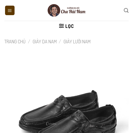
Skip
to
content
LỌC
TRANG CHỦ
/
GIÀY DA NAM
/
GIÀY LƯỜI NAM