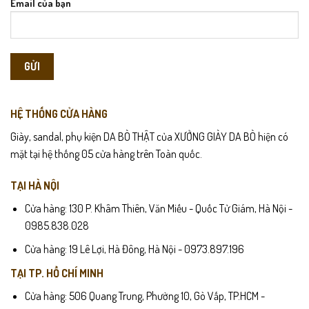
Email của bạn
HỆ THỐNG CỬA HÀNG
Giày, sandal, phụ kiện DA BÒ THẬT của XƯỞNG GIÀY DA BÒ hiện có
mặt tại hệ thống 05 cửa hàng trên Toàn quốc.
TẠI HÀ NỘI
Cửa hàng: 130 P. Khâm Thiên, Văn Miếu - Quốc Tử Giám, Hà Nội -
0985.838.028
Cửa hàng: 19 Lê Lợi, Hà Đông, Hà Nội - 0973.897.196
TẠI TP. HỒ CHÍ MINH
Cửa hàng: 506 Quang Trung, Phường 10, Gò Vấp, TP.HCM -