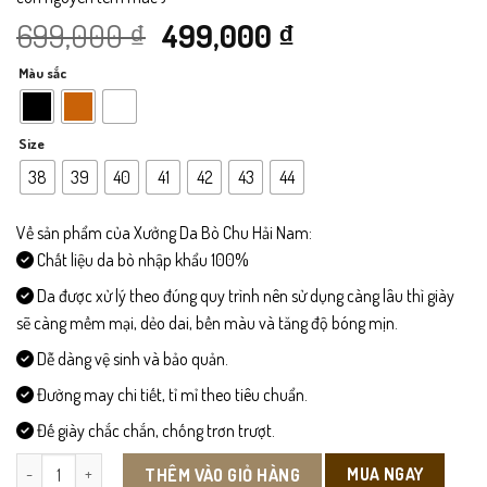
Giá
Giá
699,000
₫
499,000
₫
Màu sắc
gốc
hiện
là:
tại
Size
699,000 ₫.
là:
38
39
40
41
42
43
44
499,000 ₫.
Về sản phẩm của Xưởng Da Bò Chu Hải Nam:
Chất liệu da bò nhập khẩu 100%
Da được xử lý theo đúng quy trình nên sử dụng càng lâu thì giày
sẽ càng mềm mại, dẻo dai, bền màu và tăng độ bóng mịn.
Dễ dàng vệ sinh và bảo quản.
Đường may chi tiết, tỉ mỉ theo tiêu chuẩn.
Đế giày chắc chắn, chống trơn trượt.
L468 - Giày Lười Da Bò số lượng
MUA NGAY
THÊM VÀO GIỎ HÀNG