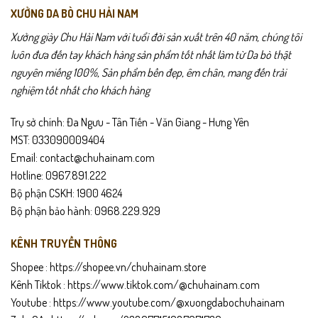
XƯỞNG DA BÒ CHU HẢI NAM
Xưởng giày Chu Hải Nam với tuổi đời sản xuất trên 40 năm, chúng tôi
luôn đưa đến tay khách hàng sản phẩm tốt nhất làm từ Da bò thật
nguyên miếng 100%, Sản phẩm bền đẹp, êm chân, mang đến trải
nghiệm tốt nhất cho khách hàng
Trụ sở chính: Đa Ngưu - Tân Tiến - Văn Giang - Hưng Yên
MST: 033090009404
Email: contact@chuhainam.com
Hotline: 0967.891.222
Bộ phận CSKH: 1900 4624
Bộ phận bảo hành: 0968.229.929
KÊNH TRUYỀN THÔNG
Shopee :
https://shopee.vn/chuhainam.store
Kênh Tiktok :
https://www.tiktok.com/@chuhainam.com
Youtube :
https://www.youtube.com/@xuongdabochuhainam