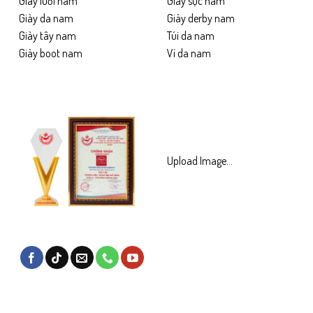
Giày lười nam
Giày sục nam
Giày da nam
Giày derby nam
Giày tây nam
Túi da nam
Giày boot nam
Ví da nam
Upload Image...