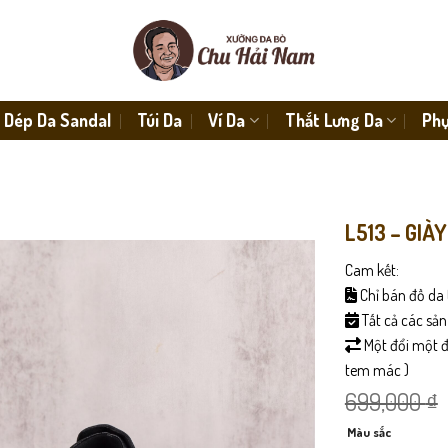
Dép Da Sandal
Túi Da
Ví Da
Thắt Lưng Da
Phụ
L513 – GIÀY
Cam kết:
Chỉ bán đồ da 
Tất cả các sả
Một đổi một đố
tem mác )
699,000
₫
Màu sắc