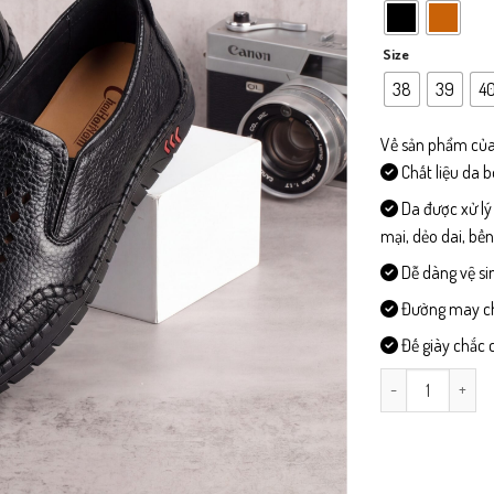
Size
38
39
4
Về sản phẩm của
Chất liệu da 
Da được xử lý
mại, dẻo dai, bề
Dễ dàng vệ si
Đường may chi 
Đế giày chắc c
L513 - Giày Lười