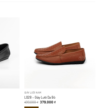
GIÀY LƯỜI NAM
L028 – Giày Lười Da Bò
Giá
Giá
499,000
₫
379,000
₫
gốc
hiện