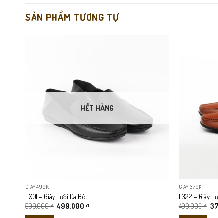
SẢN PHẨM TƯƠNG TỰ
HẾT HÀNG
GIÀY 499K
GIÀY 379K
LX01 – Giày Lười Da Bò
L322 – Giày Lư
Giá
Giá
Gi
500,000
₫
499,000
₫
499,000
₫
3
gốc
hiện
gố