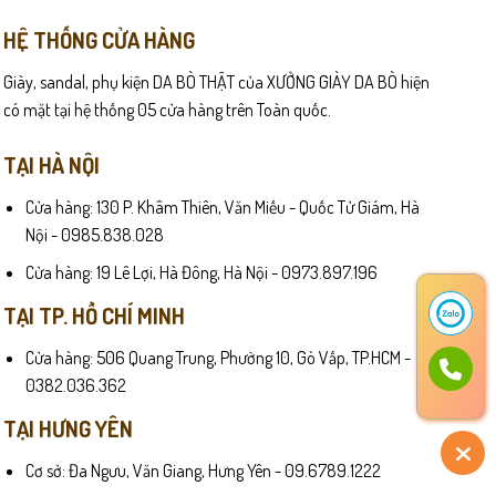
HỆ THỐNG CỬA HÀNG
Giày, sandal, phụ kiện DA BÒ THẬT của XƯỞNG GIÀY DA BÒ hiện
có mặt tại hệ thống 05 cửa hàng trên Toàn quốc.
TẠI HÀ NỘI
Cửa hàng: 130 P. Khâm Thiên, Văn Miếu - Quốc Tử Giám, Hà
Nội - 0985.838.028
Cửa hàng: 19 Lê Lợi, Hà Đông, Hà Nội - 0973.897.196
TẠI TP. HỒ CHÍ MINH
Cửa hàng: 506 Quang Trung, Phường 10, Gò Vấp, TP.HCM -
0382.036.362
TẠI HƯNG YÊN
Cơ sở: Đa Ngưu, Văn Giang, Hưng Yên - 09.6789.1222