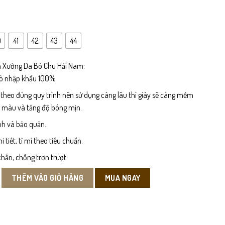
là:
tại
699,000 ₫.
là:
0
41
42
43
44
450,000 ₫.
 Xưởng Da Bò Chu Hải Nam:
bò nhập khẩu 100%
 theo đúng quy trình nên sử dụng càng lâu thì giày sẽ càng mềm
n màu và tăng độ bóng mịn.
nh và bảo quản.
tiết, tỉ mỉ theo tiêu chuẩn.
hắn, chống trơn trượt.
 Da Bò số lượng
MUA NGAY
THÊM VÀO GIỎ HÀNG