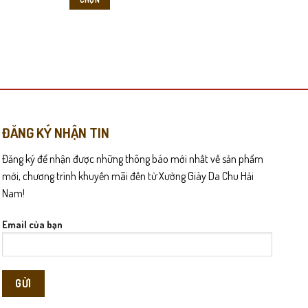
Sản
phẩm
này
có
nhiều
biến
thể.
Các
ĐĂNG KÝ NHẬN TIN
tùy
Đăng ký để nhận được những thông báo mới nhất về sản phẩm
chọn
có
mới, chương trình khuyến mãi đến từ Xưởng Giày Da Chu Hải
thể
Nam!
được
chọn
Email của bạn
trên
trang
sản
phẩm