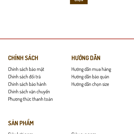
0,000 ₫.
là:
900,000 ₫.
là:
499,000 ₫.
499,000 ₫.
Sản
phẩm
này
có
nhiều
biến
thể.
Các
CHÍNH SÁCH
HƯỚNG DẪN
tùy
Chính sách bảo mật
Hướng dẫn mua hàng
chọn
có
Chính sách đổi trả
Hướng dẫn bảo quản
thể
Chính sách bảo hành
Hướng dẫn chọn size
được
Chính sách vận chuyển
chọn
Phương thức thanh toán
trên
trang
sản
SẢN PHẨM
phẩm