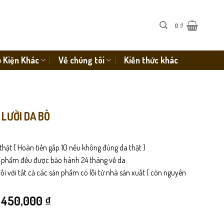
0
₫
 Kiện Khác
Về chúng tôi
Kiến thức khác
 LƯỜI DA BÒ
thật ( Hoàn tiền gấp 10 nếu không đúng da thật )
n phẩm đều được bảo hành 24 tháng về da
i với tất cả các sản phẩm có lỗi từ nhà sản xuất ( còn nguyên
Giá
Giá
450,000
₫
gốc
hiện