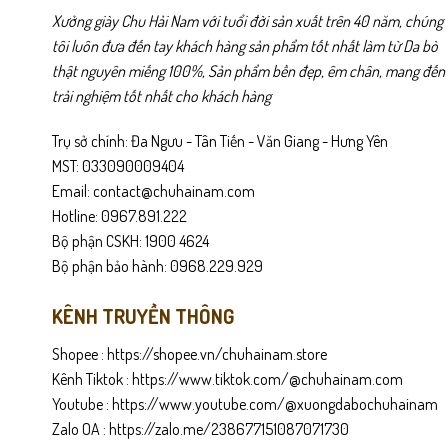
Xưởng giày Chu Hải Nam với tuổi đời sản xuất trên 40 năm, chúng
tôi luôn đưa đến tay khách hàng sản phẩm tốt nhất làm từ Da bò
thật nguyên miếng 100%, Sản phẩm bền đẹp, êm chân, mang đến
trải nghiệm tốt nhất cho khách hàng
Trụ sở chính: Đa Ngưu - Tân Tiến - Văn Giang - Hưng Yên
MST: 033090009404
Email: contact@chuhainam.com
Hotline: 0967.891.222
Bộ phận CSKH: 1900 4624
Bộ phận bảo hành: 0968.229.929
KÊNH TRUYỀN THÔNG
Shopee :
https://shopee.vn/chuhainam.store
Kênh Tiktok :
https://www.tiktok.com/@chuhainam.com
Youtube :
https://www.youtube.com/@xuongdabochuhainam
Zalo OA :
https://zalo.me/238677151087071730