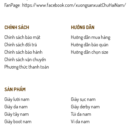
FanPage :
https://www.facebook.com/xuongsanxuatChuHaiNam/
minimal hoặc sang nhẹ kiểu Ý.
Chính sách sản phẩm
CHÍNH SÁCH
HƯỚNG DẪN
Bảo hành 12 tháng
Chính sách bảo mật
Hướng dẫn mua hàng
Chính sách đổi trả
Hướng dẫn bảo quản
Đổi trả trong 7 ngày nếu lỗi nhà sản xuất
Chính sách bảo hành
Hướng dẫn chọn size
Giao hàng toàn quốc – Được kiểm hàng trước khi thanh toán
Chính sách vận chuyển
Phương thức thanh toán
Hướng dẫn bảo quản
Lau nhẹ bằng khăn ẩm sau khi sử dụng.
SẢN PHẨM
Hạn chế ngâm nước hoặc tiếp xúc với môi trường ẩm lâu.
Giày lười nam
Giày sục nam
Giày da nam
Giày derby nam
Bảo quản nơi thoáng mát, tránh ánh nắng trực tiếp.
Giày tây nam
Túi da nam
Giày boot nam
Ví da nam
Sử dụng miếng lót hoặc giấy giữ form để giày luôn mới