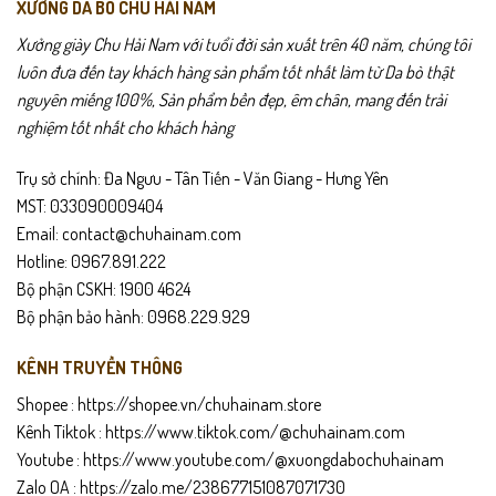
XƯỞNG DA BÒ CHU HẢI NAM
Xưởng giày Chu Hải Nam với tuổi đời sản xuất trên 40 năm, chúng tôi
luôn đưa đến tay khách hàng sản phẩm tốt nhất làm từ Da bò thật
nguyên miếng 100%, Sản phẩm bền đẹp, êm chân, mang đến trải
nghiệm tốt nhất cho khách hàng
Họa tiết hai bên thân giày được thiết kế chuẩn fashion streetwear
Trụ sở chính: Đa Ngưu - Tân Tiến - Văn Giang - Hưng Yên
nhưng vẫn giữ sự thanh lịch. Phần cổ giày ôm chân nhưng thoáng,
MST: 033090009404
giúp di chuyển linh hoạt, không cấn – không đau. Chất liệu bền dai
Email: contact@chuhainam.com
cho tuổi thọ sử dụng cao, tiết kiệm chi phí so với giày kém chất
Hotline: 0967.891.222
lượng. Khi lên outfit, SD07 giúp tổng thể trẻ trung hơn mà không gây
Bộ phận CSKH: 1900 4624
cảm giác “quá sporty”.
Bộ phận bảo hành: 0968.229.929
Gợi ý sử dụng
KÊNH TRUYỀN THÔNG
Đi làm, đi học, đi chơi, đi du lịch đều phù hợp.
Shopee :
https://shopee.vn/chuhainam.store
Kênh Tiktok :
https://www.tiktok.com/@chuhainam.com
Dễ phối đồ: jeans – áo thun; quần kaki – polo; short – sơ mi.
Youtube :
https://www.youtube.com/@xuongdabochuhainam
Zalo OA :
https://zalo.me/238677151087071730
Mỗi phong cách mang lại một vẻ ngoài khác nhau: trẻ trung,