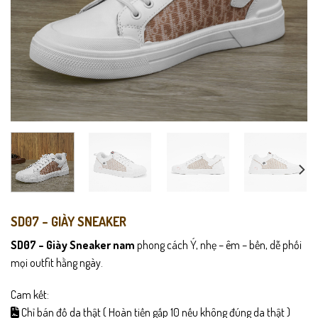
SD07 – GIÀY SNEAKER
SD07 –
Giày Sneaker nam
phong cách Ý, nhẹ – êm – bền, dễ phối
mọi outfit hằng ngày.
Cam kết:
Chỉ bán đồ da thật ( Hoàn tiền gấp 10 nếu không đúng da thật )