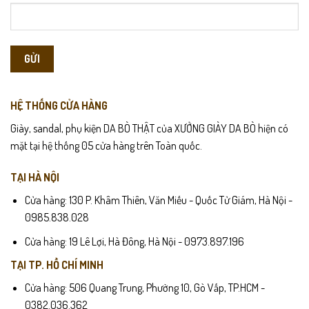
HỆ THỐNG CỬA HÀNG
Giày, sandal, phụ kiện DA BÒ THẬT của XƯỞNG GIÀY DA BÒ hiện có
mặt tại hệ thống 05 cửa hàng trên Toàn quốc.
TẠI HÀ NỘI
Cửa hàng: 130 P. Khâm Thiên, Văn Miếu - Quốc Tử Giám, Hà Nội -
0985.838.028
Cửa hàng: 19 Lê Lợi, Hà Đông, Hà Nội - 0973.897.196
TẠI TP. HỒ CHÍ MINH
Cửa hàng: 506 Quang Trung, Phường 10, Gò Vấp, TP.HCM -
0382.036.362