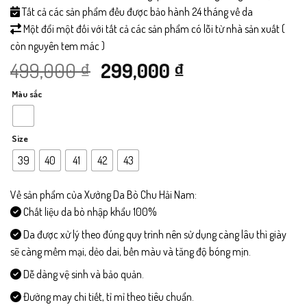
Tất cả các sản phẩm đều được bảo hành 24 tháng về da
Một đổi một đối với tất cả các sản phẩm có lỗi từ nhà sản xuất (
còn nguyên tem mác )
Giá
Giá
499,000
₫
299,000
₫
Màu sắc
gốc
hiện
là:
tại
Size
499,000 ₫.
là:
39
40
41
42
43
299,000 ₫.
Về sản phẩm của Xưởng Da Bò Chu Hải Nam:
Chất liệu da bò nhập khẩu 100%
Da được xử lý theo đúng quy trình nên sử dụng càng lâu thì giày
sẽ càng mềm mại, dẻo dai, bền màu và tăng độ bóng mịn.
Dễ dàng vệ sinh và bảo quản.
Đường may chi tiết, tỉ mỉ theo tiêu chuẩn.