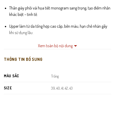
Thân giày phối vải họa tiết monogram sang trọng, tạo điểm nhấn
khác biệt – tinh tế.
Upper làm từ da tổng hợp cao cấp, bền màu, hạn chế nhăn gãy
khi sử dụng lâu.
Lỗ xỏ kim loại trắng bạc tăng độ chắc chắn, giữ dây cố định khi
Xem toàn bộ nội dung
hoạt động mạnh.
THÔNG TIN BỔ SUNG
Lót trong êm – thoáng khí, ôm nhẹ bàn chân giúp mang lâu
không bị nóng.
MÀU SẮC
Trắng
Đế cao su nguyên khối bám đường, chống trượt tốt ngay cả khi di
chuyển nhiều.
SIZE
39, 40, 41, 42, 43